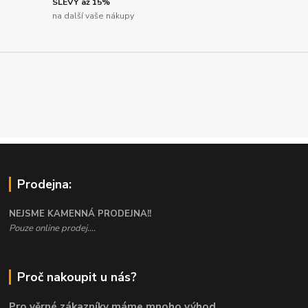
SLEVY až 15%
na další vaše nákupy
Prodejna:
NEJSME KAMENNÁ PRODEJNA!!
Pouze online prodej....
Proč nakoupit u nás?
Pro věrné zákazníky máme mnoho výhod.