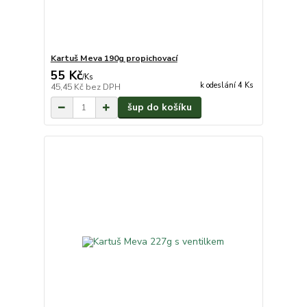
Kartuš Meva 190g propichovací
55 Kč
/
Ks
k odeslání 4 Ks
45,45 Kč
bez DPH
šup do košíku