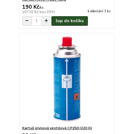
190 Kč
/
ks
k odeslání 3 ks
157,02 Kč
bez DPH
šup do košíku
Kartuš plynová ventilová CP250 (220 G)