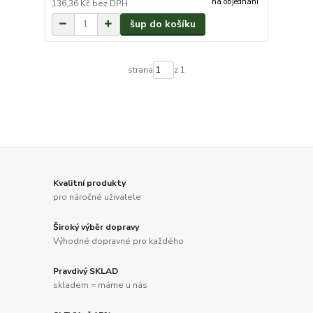
na objednání
136,36 Kč
bez DPH
šup do košíku
strana
z 1
Kvalitní produkty
pro náročné uživatele
Široký výběr dopravy
Výhodné dopravné pro každého
Pravdivý SKLAD
skladem = máme u nás