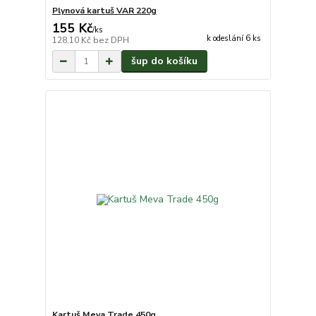
Plynová kartuš VAR 220g
155 Kč
/
ks
k odeslání 6 ks
128,10 Kč
bez DPH
šup do košíku
Kartuš Meva Trade 450g