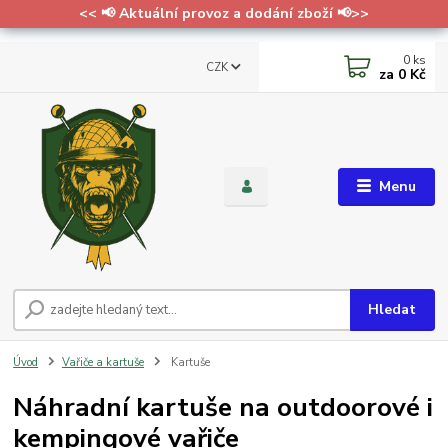
<< 📢 Aktuální provoz a dodání zboží 📢>>
0
ks
CZK
za
0 Kč
Menu
Hledat
Úvod
Vařiče a kartuše
Kartuše
Náhradní kartuše na outdoorové i
kempingové vařiče