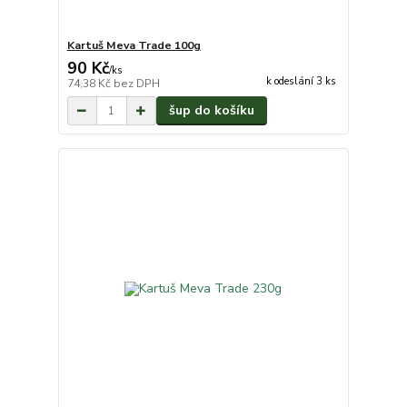
Kartuš Meva Trade 100g
90 Kč
/
ks
k odeslání 3 ks
74,38 Kč
bez DPH
šup do košíku