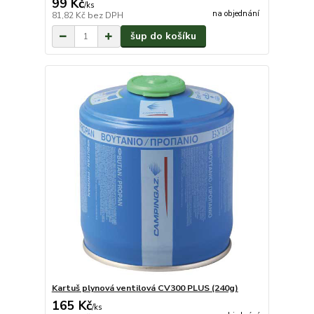
99 Kč
/
ks
na objednání
81,82 Kč
bez DPH
šup do košíku
Kartuš plynová ventilová CV300 PLUS (240g)
165 Kč
/
ks