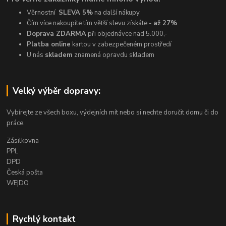
Věrnostní
SLEVA 5%
na další nákupy
Čím více nakoupíte tím větší slevu získáte -
až 27%
Doprava ZDARMA
při objednávce nad 5.000,-
Platba online
kartou v zabezpečeném prostředí
U nás
skladem
znamená opravdu skladem
Velký výběr dopravy:
Vybírejte ze všech boxu, výdejních mít nebo si nechte doručit domu či do
práce.
Zásilkovna
PPL
DPD
Česká pošta
WE|DO
Rychlý kontakt