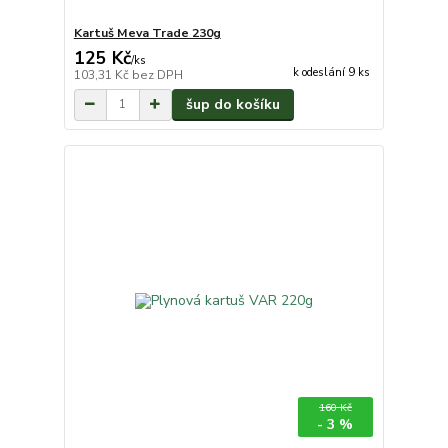
Kartuš Meva Trade 230g
125 Kč
/
ks
k odeslání 9 ks
103,31 Kč
bez DPH
šup do košíku
160 Kč
- 3 %