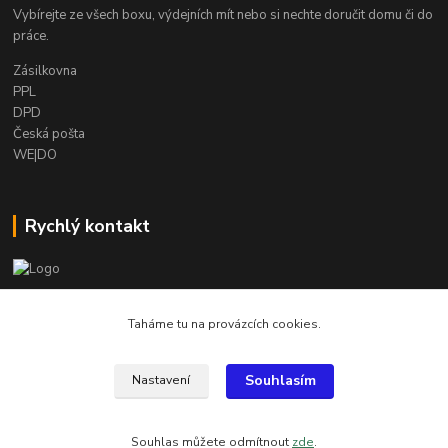
Vybírejte ze všech boxu, výdejních mít nebo si nechte doručit domu či do
práce.
Zásilkovna
PPL
DPD
Česká pošta
WE|DO
Rychlý kontakt
info@armygalanterie.cz
Taháme tu na provázcích cookies.
Souhlasím
Nastavení
Všechny obrázky, popisky a texty jsou chráněny autorským právem
Souhlas můžete odmítnout
zde
.