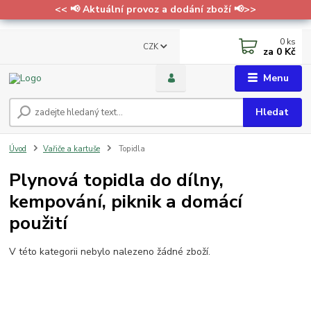
<< 📢 Aktuální provoz a dodání zboží 📢>>
0
ks
CZK
za
0 Kč
Menu
Hledat
Úvod
Vařiče a kartuše
Topidla
Plynová topidla do dílny,
kempování, piknik a domácí
použití
V této kategorii nebylo nalezeno žádné zboží.