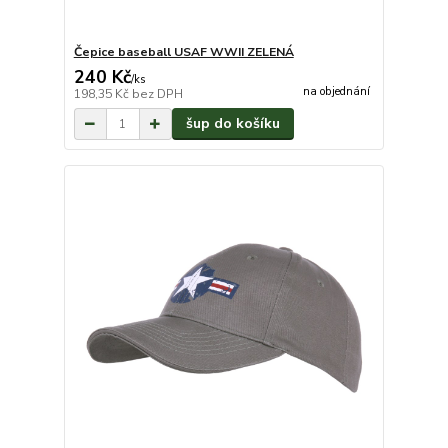
Čepice baseball USAF WWII ZELENÁ
240 Kč
/
ks
na objednání
198,35 Kč
bez DPH
šup do košíku