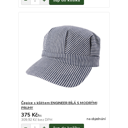
šup do košíku
Čepice s kšiltem ENGINEER BÍLÁ S MODRÝMI
PRUHY
375 Kč
/
ks
na objednání
309,92 Kč
bez DPH