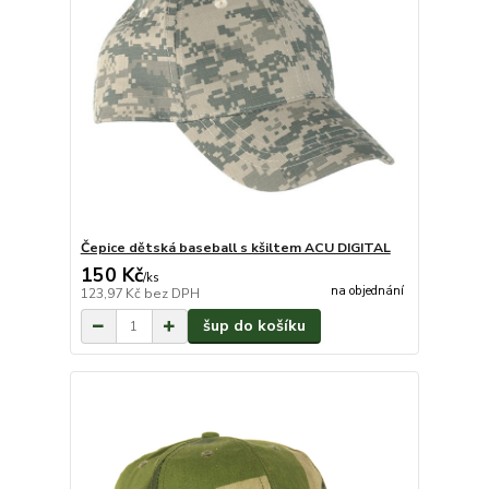
Čepice dětská baseball s kšiltem ACU DIGITAL
150 Kč
/
ks
na objednání
123,97 Kč
bez DPH
šup do košíku