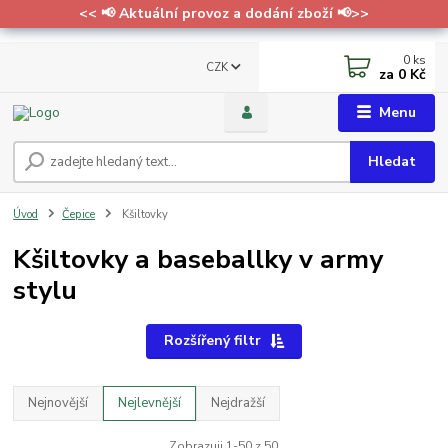
<< 📢 Aktuální provoz a dodání zboží 📢>>
0
ks
CZK
za
0 Kč
Menu
Hledat
Úvod
Čepice
Kšiltovky
Kšiltovky a baseballky v army
stylu
Rozšířený filtr
Nejnovější
Nejlevnější
Nejdražší
Zobrazuji 1-50 z 50