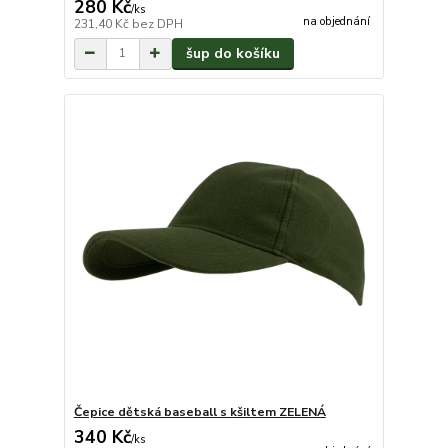
280 Kč
/
ks
na objednání
231,40 Kč
bez DPH
šup do košíku
Čepice dětská baseball s kšiltem ZELENÁ
340 Kč
/
ks