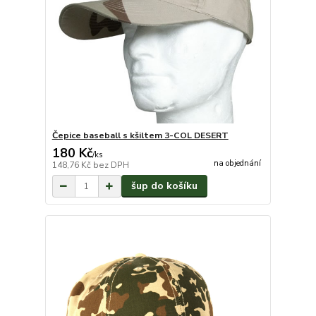
Čepice baseball s kšiltem 3-COL DESERT
180 Kč
/
ks
na objednání
148,76 Kč
bez DPH
šup do košíku