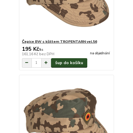
Čepice BW s kšiltem TROPENTARN vel.56
195 Kč
/
ks
na objednání
161,16 Kč
bez DPH
šup do košíku