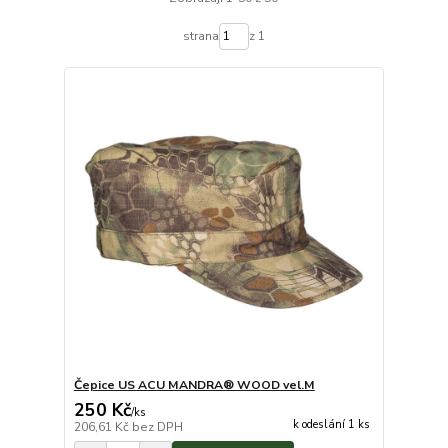
strana
z 1
Čepice US ACU MANDRA® WOOD vel.M
250 Kč
/
ks
k odeslání 1 ks
206,61 Kč
bez DPH