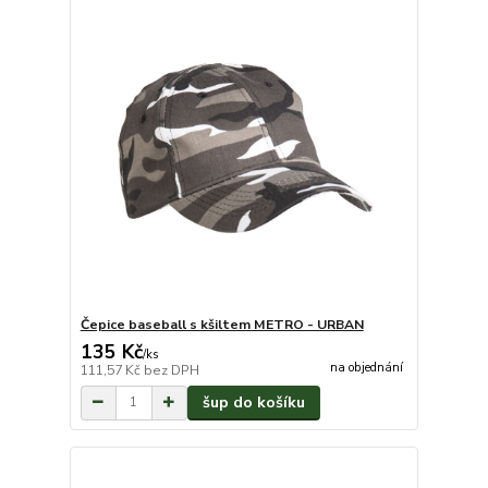
Čepice baseball s kšiltem METRO - URBAN
135 Kč
/
ks
na objednání
111,57 Kč
bez DPH
šup do košíku