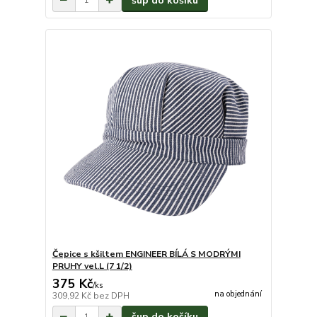
šup do košíku
Čepice s kšiltem ENGINEER BÍLÁ S MODRÝMI
PRUHY vel.L (7 1/2)
375 Kč
/
ks
na objednání
309,92 Kč
bez DPH
šup do košíku