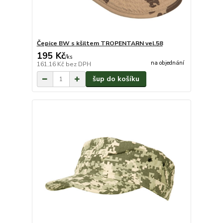
Čepice BW s kšiltem TROPENTARN vel.58
195 Kč
/
ks
na objednání
161,16 Kč
bez DPH
šup do košíku