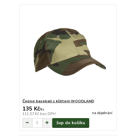
Čepice baseball s kšiltem WOODLAND
135 Kč
/
ks
na objednání
111,57 Kč
bez DPH
šup do košíku