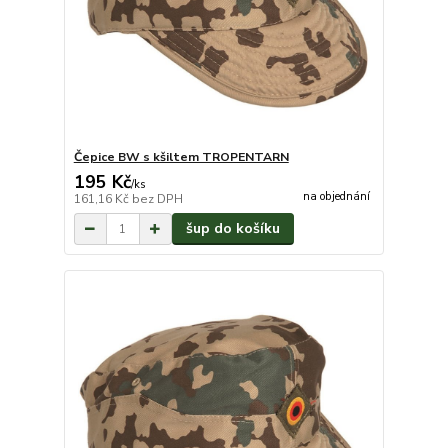
Čepice BW s kšiltem TROPENTARN
195 Kč
/
ks
na objednání
161,16 Kč
bez DPH
šup do košíku