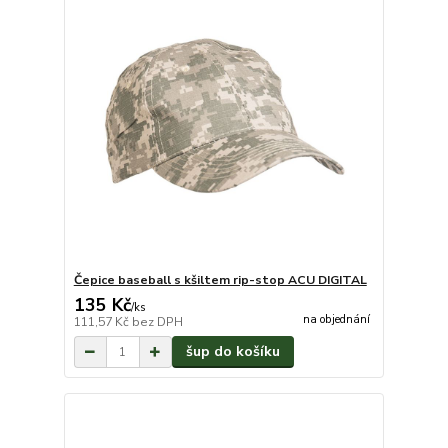
Čepice baseball s kšiltem rip-stop ACU DIGITAL
135 Kč
/
ks
na objednání
111,57 Kč
bez DPH
šup do košíku