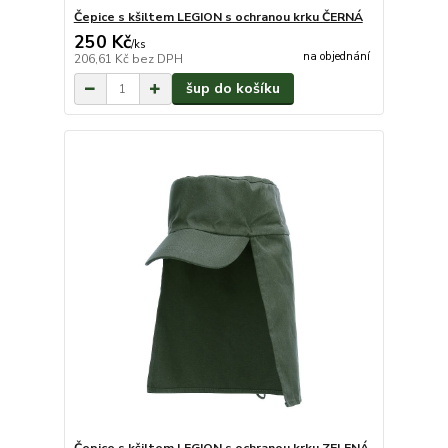
Čepice s kšiltem LEGION s ochranou krku ČERNÁ
250 Kč
/
ks
na objednání
206,61 Kč
bez DPH
šup do košíku
Čepice s kšiltem LEGION s ochranou krku ZELENÁ