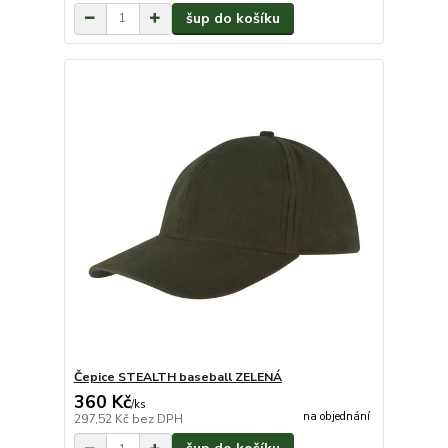
šup do košíku
Čepice STEALTH baseball ZELENÁ
360 Kč
/
ks
na objednání
297,52 Kč
bez DPH