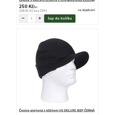
250 Kč
/
ks
na objednání
206,61 Kč
bez DPH
šup do košíku
Čepice pletená s kšiltem US DELUXE JEEP ČERNÁ