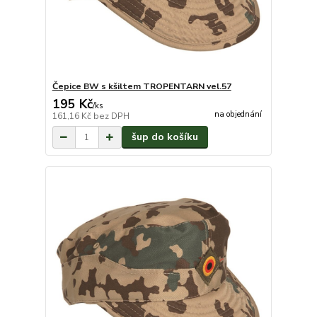
Čepice BW s kšiltem TROPENTARN vel.57
195 Kč
/
ks
na objednání
161,16 Kč
bez DPH
šup do košíku