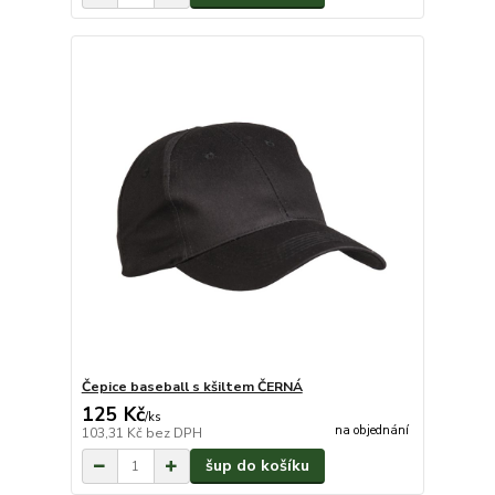
Čepice baseball s kšiltem ČERNÁ
125 Kč
/
ks
na objednání
103,31 Kč
bez DPH
šup do košíku