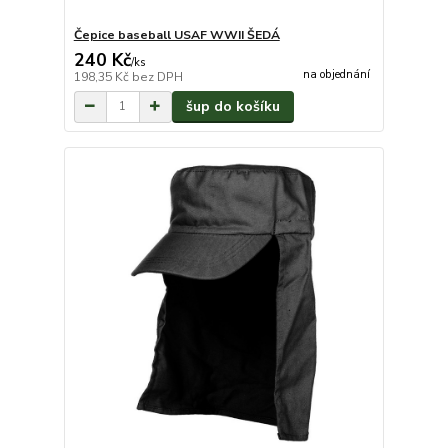
Čepice baseball USAF WWII ŠEDÁ
240 Kč
/
ks
na objednání
198,35 Kč
bez DPH
šup do košíku