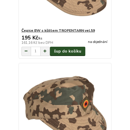
Čepice BW s kšiltem TROPENTARN vel.59
195 Kč
/
ks
na objednání
161,16 Kč
bez DPH
šup do košíku