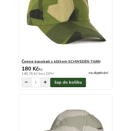
Čepice baseball s kšiltem SCHWEDEN TARN
180 Kč
/
ks
na objednání
148,76 Kč
bez DPH
šup do košíku