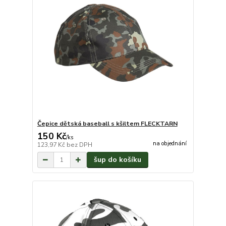
Čepice dětská baseball s kšiltem FLECKTARN
150 Kč
/
ks
na objednání
123,97 Kč
bez DPH
šup do košíku