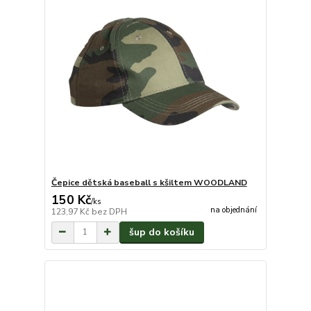
Čepice dětská baseball s kšiltem WOODLAND
150 Kč
/
ks
na objednání
123,97 Kč
bez DPH
šup do košíku