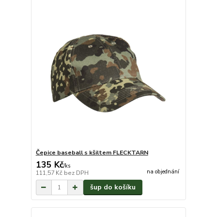
Čepice baseball s kšiltem FLECKTARN
135 Kč
/
ks
na objednání
111,57 Kč
bez DPH
šup do košíku