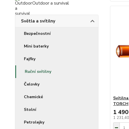
Outdoor a survival
Světla a svítilny
Bezpečnostní
Mini baterky
Fajfky
Ruční svítilny
Čelovky
Chemické
Svítiln
TORCH
Stolní
1 490
1 231,4
Petrolejky