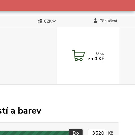
Přihlášení
CZK
0
ks
za
0 Kč
tí a barev
Do
Kč