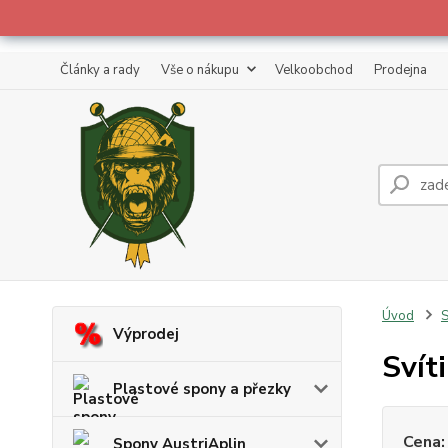
Články a rady
Vše o nákupu
Velkoobchod
Prodejna
Úvod
S
Výprodej
Svít
Plastové spony a přezky
Cena:
Spony AustriAplin