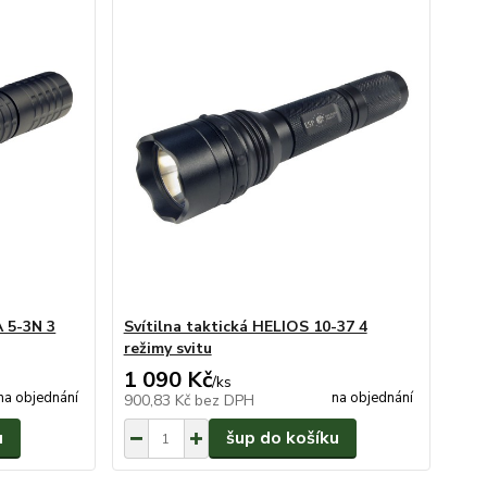
 5-3N 3
Svítilna taktická HELIOS 10-37 4
režimy svitu
1 090 Kč
/
ks
na objednání
na objednání
900,83 Kč
bez DPH
u
šup do košíku