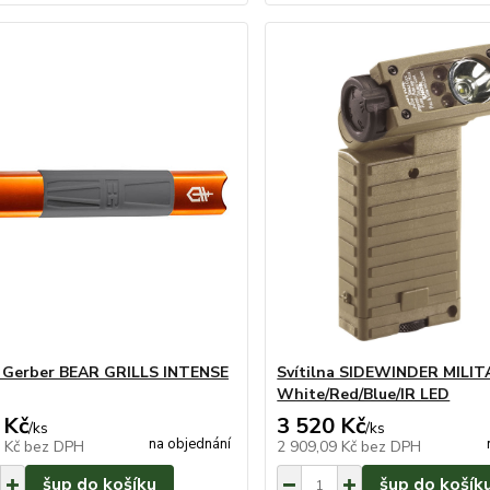
a Gerber BEAR GRILLS INTENSE
Svítilna SIDEWINDER MILIT
White/Red/Blue/IR LED
 Kč
3 520 Kč
/
ks
/
ks
na objednání
0 Kč
bez DPH
2 909,09 Kč
bez DPH
šup do košíku
šup do košík