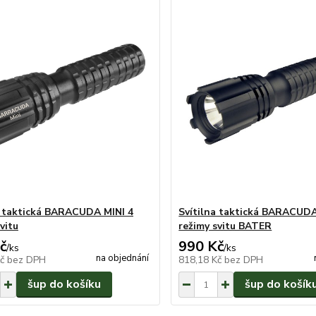
a taktická BARACUDA MINI 4
Svítilna taktická BARACUDA
vitu
režimy svitu BATER
č
990 Kč
/
ks
/
ks
na objednání
Kč
bez DPH
818,18 Kč
bez DPH
šup do košíku
šup do košík