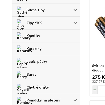
Suché zipy
Zipy YKK
Knoflíky
Karabiny
Lepící pásky
Svítiln
diodou
Barvy
275 K
227,27 
Chytré dráty
Pomůcky na pletení