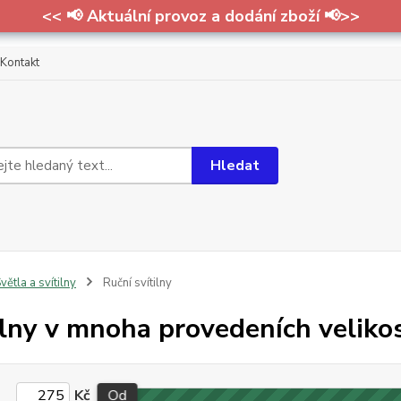
<< 📢 Aktuální provoz a dodání zboží 📢>>
Kontakt
Hledat
větla a svítilny
Ruční svítilny
ilny v mnoha provedeních velikos
Kč
Od