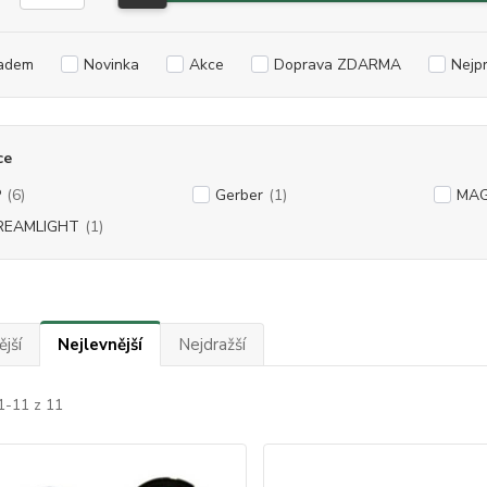
adem
Novinka
Akce
Doprava ZDARMA
Nejp
ce
P
(6)
Gerber
(1)
MAG
REAMLIGHT
(1)
jší
Nejlevnější
Nejdražší
1-11 z 11