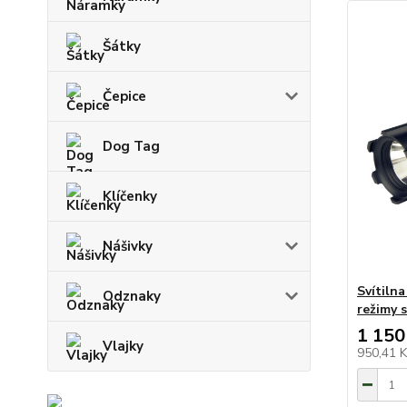
Šátky
Čepice
Dog Tag
Klíčenky
Nášivky
Svítiln
Odznaky
režimy 
1 150
Vlajky
950,41 