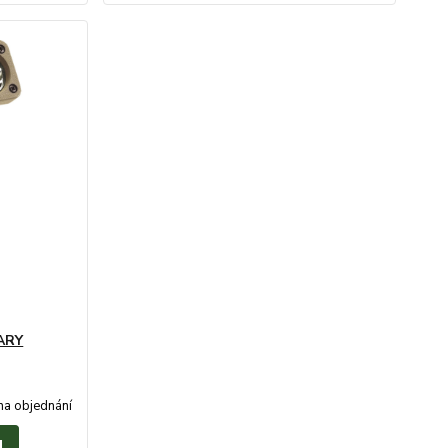
ARY
na objednání
u