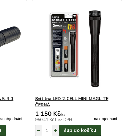
 5-R 1
Svítilna LED 2-CELL MINI MAGLITE
ČERNÁ
1 150 Kč
/
ks
na objednání
na objednání
950,41 Kč
bez DPH
u
šup do košíku