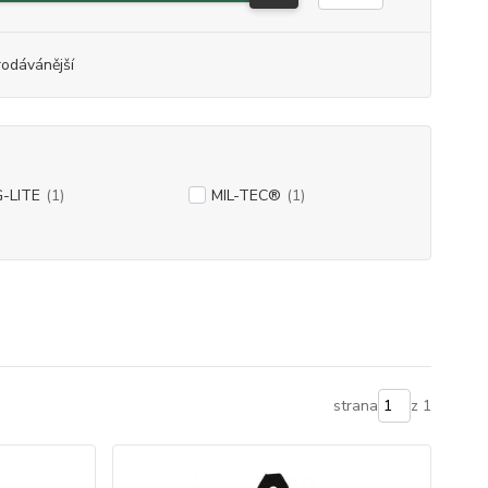
rodávánější
-LITE
(1)
MIL-TEC®
(1)
strana
z 1