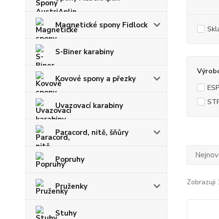
Magnetické spony Fidlock
Skl
S-Biner karabiny
Výrob
Kovové spony a přezky
ES
ST
Uvazovací karabiny
Paracord, nitě, šňůry
Nejnově
Popruhy
Zobrazuji 
Pruženky
Stuhy