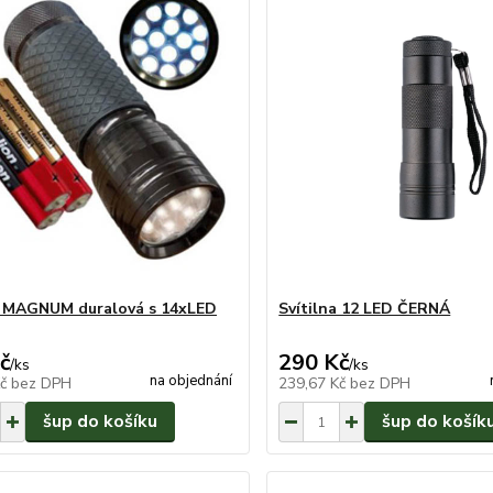
a MAGNUM duralová s 14xLED
Svítilna 12 LED ČERNÁ
č
290 Kč
/
ks
/
ks
na objednání
Kč
bez DPH
239,67 Kč
bez DPH
šup do košíku
šup do košík