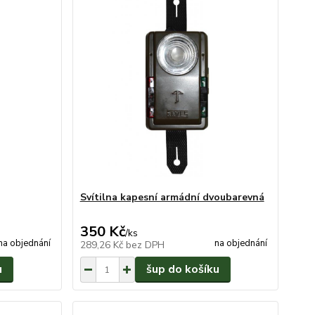
Svítilna kapesní armádní dvoubarevná
350 Kč
/
ks
na objednání
na objednání
289,26 Kč
bez DPH
u
šup do košíku