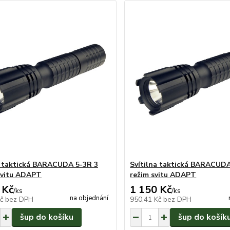
a taktická BARACUDA 5-3R 3
Svítilna taktická BARACUDA
svitu ADAPT
režim svitu ADAPT
 Kč
1 150 Kč
/
ks
/
ks
na objednání
Kč
bez DPH
950,41 Kč
bez DPH
šup do košíku
šup do košík