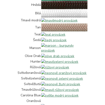
Hnědá
Bílá
Tmavě modrá
Tan
Teal
Šedá
Maroon
Olive Drab
Hunter
Růžová
Svítivěoranžová
Svítivězelená
Svítivěžlutá
Tmavěrůžová
Carolina Blue
Oranžová