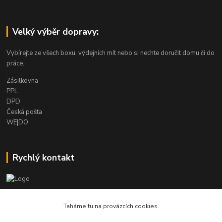
Velký výběr dopravy:
Vybírejte ze všech boxu, výdejních mít nebo si nechte doručit domu či do
práce.
Zásilkovna
PPL
DPD
Česká pošta
WE|DO
Rychlý kontakt
info@armygalanterie.cz
Taháme tu na provázcích cookies.