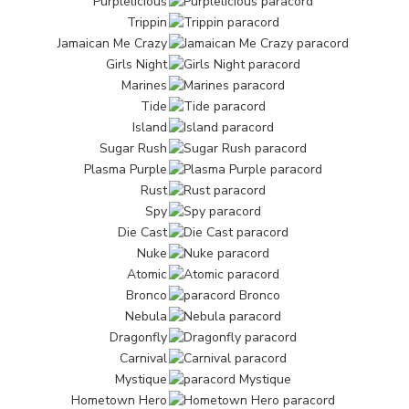
Purplelicious
Trippin
Jamaican Me Crazy
Girls Night
Marines
Tide
Island
Sugar Rush
Plasma Purple
Rust
Spy
Die Cast
Nuke
Atomic
Bronco
Nebula
Dragonfly
Carnival
Mystique
Hometown Hero