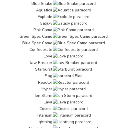
Blue Snake
Aquatica
Explode
Galaxy
Pink Camo
Green Spec Camo
Blue Spec Camo
Confederate
Love
Jaw Breaker
Starburst
Flag
Reactor
Hyper
Ion Storm
Lava
Cosmic
Titanium
Lightning