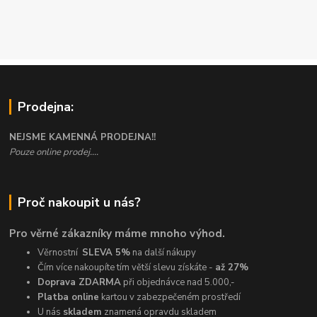
Prodejna:
NEJSME KAMENNÁ PRODEJNA!!
Pouze online prodej....
Proč nakoupit u nás?
Pro věrné zákazníky máme mnoho výhod.
Věrnostní
SLEVA 5%
na další nákupy
Čím více nakoupíte tím větší slevu získáte -
až 27%
Doprava ZDARMA
při objednávce nad 5.000,-
Platba online
kartou v zabezpečeném prostředí
U nás
skladem
znamená opravdu skladem