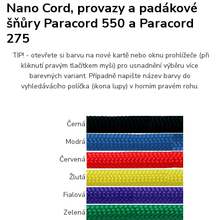
Nano Cord, provazy a padákové
šňůry Paracord 550 a Paracord
275
TIP! - otevřete si barvu na nové kartě nebo oknu prohlížeče (při
kliknutí pravým tlačítkem myši) pro usnadnění výběru více
barevných variant. Případně napište název barvy do
vyhledávácího políčka (ikona lupy) v horním pravém rohu.
Černá
Modrá
Červená
Žlutá
Fialová
Zelená