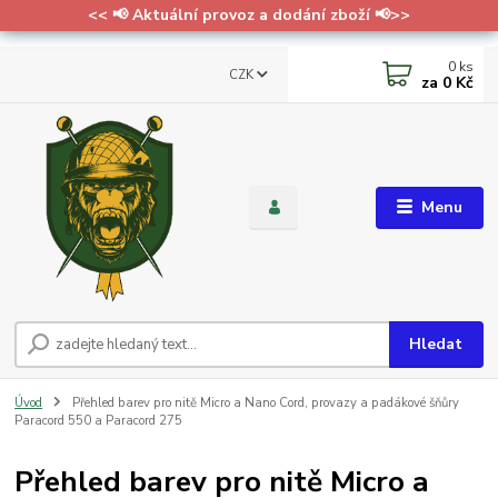
<< 📢 Aktuální provoz a dodání zboží 📢>>
0
ks
CZK
za
0 Kč
Menu
Hledat
Úvod
Přehled barev pro nitě Micro a Nano Cord, provazy a padákové šňůry
Paracord 550 a Paracord 275
Přehled barev pro nitě Micro a