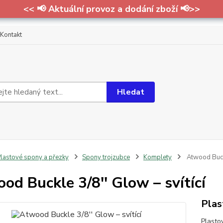
<< 📢 Aktuální provoz a dodání zboží 📢>>
Kontakt
Hledat
lastové spony a přezky
Spony trojzubce
Komplety
Atwood Buckl
od Buckle 3/8'' Glow – svítící
Plas
Plasto