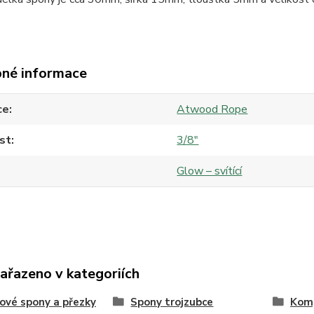
né informace
ce
Atwood Rope
st
3/8"
Glow – svítící
zařazeno v kategoriích
ové spony a přezky
Spony trojzubce
Kom