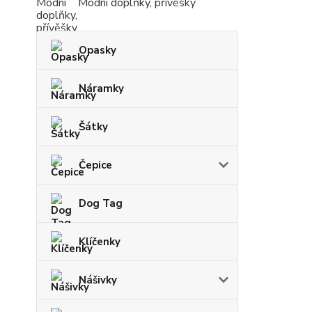
Modní doplňky, přívěšky
Opasky
Náramky
Šátky
Čepice
Dog Tag
Klíčenky
Nášivky