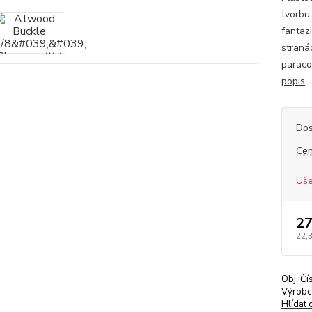
tvorbu
fantaz
straná
paraco
popis
Dos
Cen
Uše
27
22,
Obj. Čí
Výrobc
Hlídat 