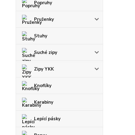
Popruhy
Pruženky
Stuhy
Suché zipy
Zipy YKK
Knoflíky
Karabiny
Lepící pásky