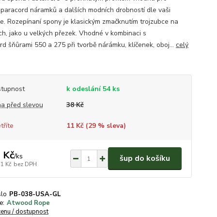
 paracord náramků a dalších modních drobností dle vaši
ie. Rozepínaní spony je klasickým zmačknutím trojzubce na
ch, jako u velkých přezek. Vhodné v kombinaci s
rd šňůrami 550 a 275 při tvorbě nárámku, klíčenek, oboj...
celý
tupnost
k odeslání 54 ks
a před slevou
38 Kč
tříte
11 Kč (
29
% sleva)
 Kč
/
ks
šup do košíku
31 Kč
bez DPH
slo
PB-038-USA-GL
e:
Atwood Rope
cenu / dostupnost