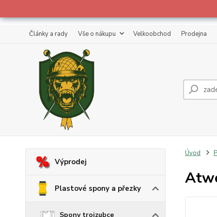
Články a rady
Vše o nákupu
Velkoobchod
Prodejna
Úvod
P
Výprodej
Atwo
Plastové spony a přezky
Spony trojzubce