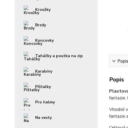
Kroužky
Brzdy
Koncovky
Taháčky a poutka na zip
Popi
Karabiny
Popis
Píštalky
Plastov
fantazie.
Pro helmy
Vhodné v 
fantazie 
Na vesty
Celková 