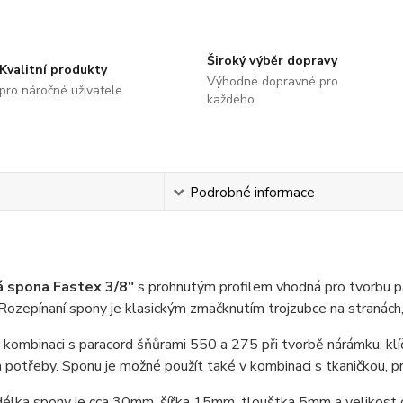
Široký výběr dopravy
Kvalitní produkty
Výhodné dopravné pro
pro náročné uživatele
každého
s
Podrobné informace
á spona
Fastex
3/8"
s prohnutým profilem vhodná pro tvorbu pa
 Rozepínaní spony je klasickým zmačknutím trojzubce na stranách,
kombinaci s paracord šňůrami 550 a 275 při tvorbě nárámku, klíč
a potřeby. Sponu je možné použít také v kombinaci s tkaničkou,
délka spony je cca 30mm, šířka 15mm, tlouštka 5mm a velikost