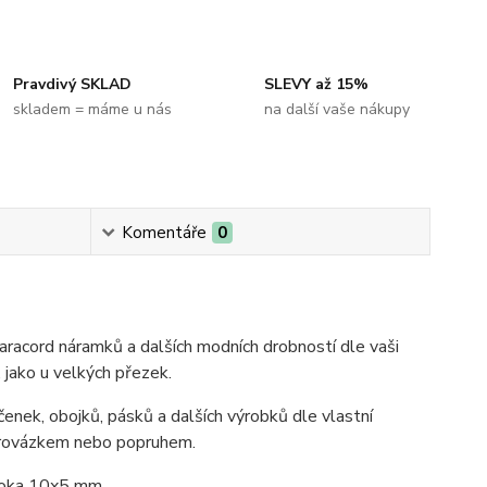
Pravdivý SKLAD
SLEVY až 15%
skladem = máme u nás
na další vaše nákupy
Komentáře
0
racord náramků a dalších modních drobností dle vaši
 jako u velkých přezek.
enek, obojků, pásků a dalších výrobků dle vlastní
 provázkem nebo popruhem.
 oka 10x5 mm.