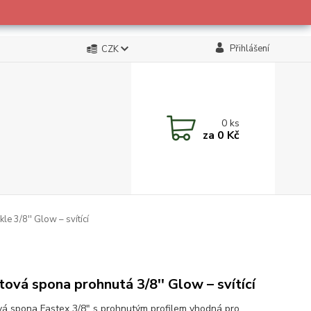
Přihlášení
CZK
0
ks
za
0 Kč
e 3/8'' Glow – svítící
tová spona prohnutá 3/8'' Glow – svítící
vá spona Fastex 3/8" s prohnutým profilem vhodná pro