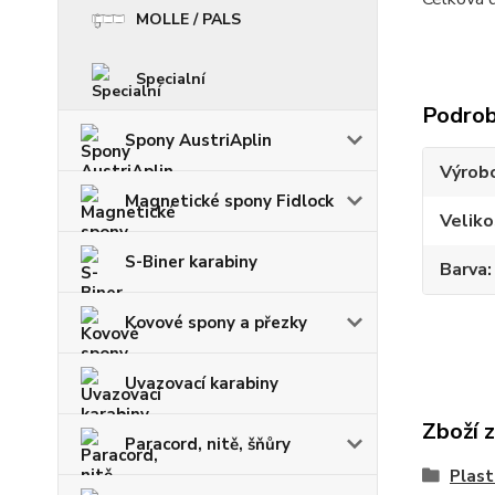
MOLLE / PALS
Specialní
Podrob
Spony AustriAplin
Výrob
Magnetické spony Fidlock
Veliko
S-Biner karabiny
Barva
Kovové spony a přezky
Uvazovací karabiny
Zboží 
Paracord, nitě, šňůry
Plast