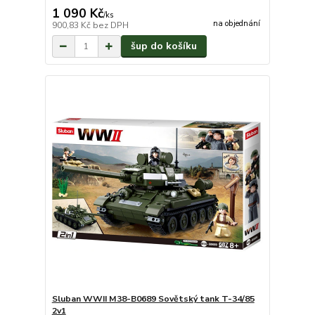
1 090 Kč
/
ks
na objednání
900,83 Kč
bez DPH
šup do košíku
Sluban WWII M38-B0689 Sovětský tank T-34/85
2v1