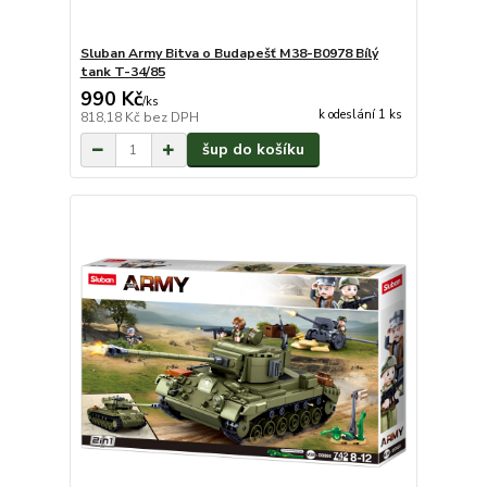
Sluban Army Bitva o Budapešť M38-B0978 Bílý
tank T-34/85
990 Kč
/
ks
k odeslání 1 ks
818,18 Kč
bez DPH
šup do košíku