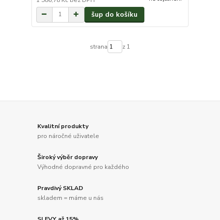
šup do košíku
strana
z 1
Kvalitní produkty
pro náročné uživatele
Široký výběr dopravy
Výhodné dopravné pro každého
Pravdivý SKLAD
skladem = máme u nás
SLEVY až 15%