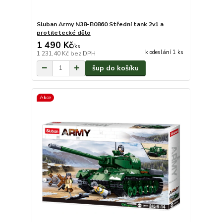
Sluban Army N38-B0860 Střední tank 2v1 a
protiletecké dělo
1 490 Kč
/
ks
k odeslání 1 ks
1 231,40 Kč
bez DPH
šup do košíku
Akce