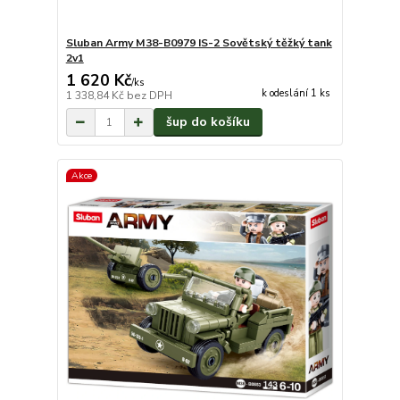
Sluban Army M38-B0979 IS-2 Sovětský těžký tank
2v1
1 620 Kč
/
ks
k odeslání 1 ks
1 338,84 Kč
bez DPH
šup do košíku
Akce