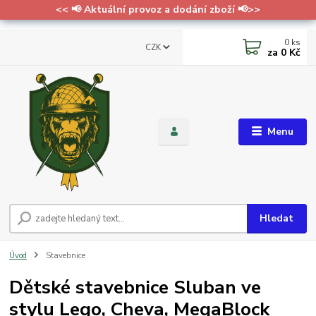
<< 📢 Aktuální provoz a dodání zboží 📢>>
0
ks
CZK
za
0 Kč
Menu
Hledat
Úvod
Stavebnice
Dětské stavebnice Sluban ve
stylu Lego, Cheva, MegaBlock