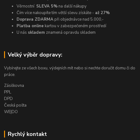
Věrnostní
SLEVA 5%
na další nákupy
Čím více nakoupíte tím větší slevu získáte -
až 27%
Doprava ZDARMA
při objednávce nad 5.000,-
Platba online
kartou v zabezpečeném prostředí
U nás
skladem
znamená opravdu skladem
Velký výběr dopravy:
Vybírejte ze všech boxu, výdejních mít nebo si nechte doručit domu či do
práce.
Zásilkovna
PPL
DPD
Česká pošta
WE|DO
Rychlý kontakt