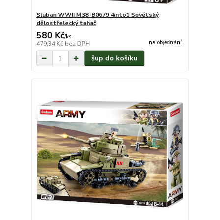
Sluban WWII M38-B0679 4into1 Sovětský
dělostřelecký tahač
580 Kč
/
ks
na objednání
479,34 Kč
bez DPH
šup do košíku