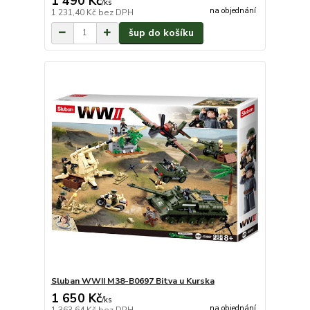
1 490 Kč
/
ks
na objednání
1 231,40 Kč
bez DPH
šup do košíku
Sluban WWII M38-B0697 Bitva u Kurska
1 650 Kč
/
ks
na objednání