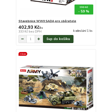
990 Kč
- 59 %
Stavebnice WWII SADA pro sběratele
402,93 Kč
/
ks
k odeslání 1 ks
333 Kč
bez DPH
šup do košíku
Akce