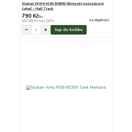
Sluban WWII M38-B0695 Německý polopásový
tahač - Half Track
790 Kč
/
ks
na objednání
652,89 Kč
bez DPH
šup do košíku