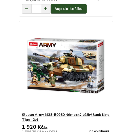
1 363,64 Kč
bez DPH
šup do košíku
Sluban Army M38-B0980 Německý těžký tank King
Tiger 2v1
1 920 Kč
/
ks
na objednání
1 586,78 Kč
bez DPH