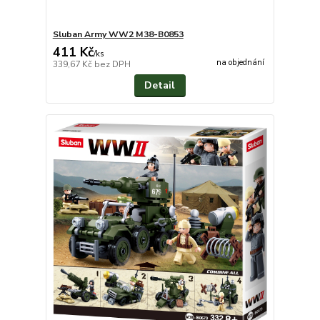
Sluban Army WW2 M38-B0853
411 Kč
/
ks
na objednání
339,67 Kč
bez DPH
Detail