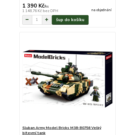
1 390 Kč
/
ks
na objednání
1 148,76 Kč
bez DPH
šup do košíku
Sluban Army Model Bricks M38-B0756 Velký
bitevmí tank