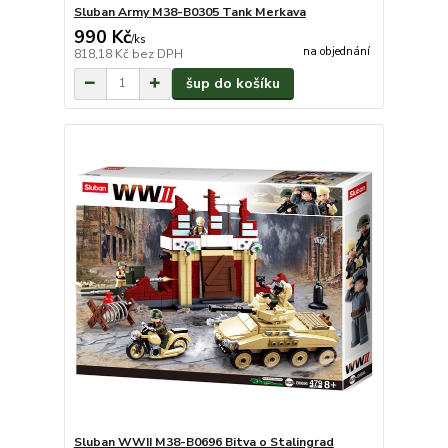
Sluban Army M38-B0305 Tank Merkava
990 Kč
/
ks
na objednání
818,18 Kč
bez DPH
šup do košíku
Sluban WWII M38-B0696 Bitva o Stalingrad