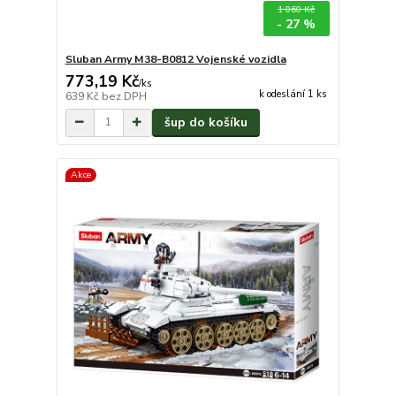
1 060 Kč
- 27 %
Sluban Army M38-B0812 Vojenské vozidla
773,19 Kč
/
ks
k odeslání 1 ks
639 Kč
bez DPH
šup do košíku
Akce