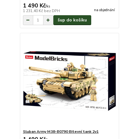
1 490 Kč
/
ks
na objednání
1 231,40 Kč
bez DPH
šup do košíku
Sluban Army M38-B0790 Bitevní tank 2v1