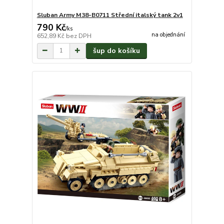
Sluban Army M38-B0711 Střední italský tank 2v1
790 Kč
/
ks
na objednání
652,89 Kč
bez DPH
šup do košíku