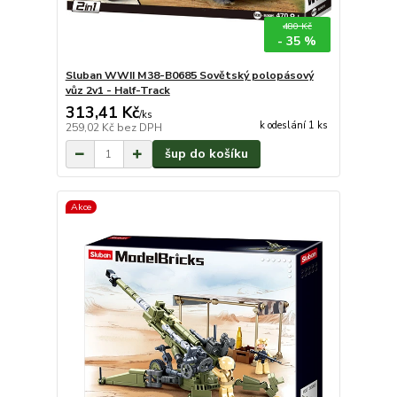
480 Kč
- 35 %
Sluban WWII M38-B0685 Sovětský polopásový
vůz 2v1 - Half-Track
313,41 Kč
/
ks
k odeslání 1 ks
259,02 Kč
bez DPH
šup do košíku
Akce