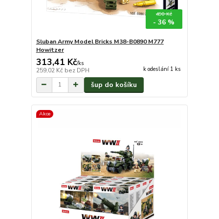
490 Kč
- 36 %
Sluban Army Model Bricks M38-B0890 M777
Howitzer
313,41 Kč
/
ks
k odeslání 1 ks
259,02 Kč
bez DPH
šup do košíku
Akce