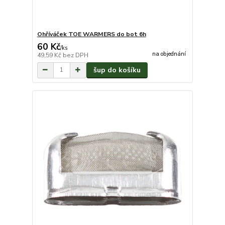
Ohříváček TOE WARMERS do bot 6h
60 Kč
/
ks
na objednání
49,59 Kč
bez DPH
šup do košíku