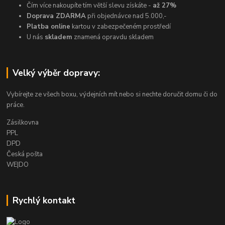
Čím více nakoupíte tím větší slevu získáte -
až 27%
Doprava ZDARMA
při objednávce nad 5.000,-
Platba online
kartou v zabezpečeném prostředí
U nás
skladem
znamená opravdu skladem
Velký výběr dopravy:
Vybírejte ze všech boxu, výdejních mít nebo si nechte doručit domu či do
práce.
Zásilkovna
PPL
DPD
Česká pošta
WE|DO
Rychlý kontakt