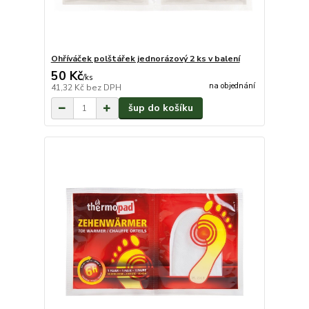
Ohříváček polštářek jednorázový 2 ks v balení
50 Kč
/
ks
na objednání
41,32 Kč
bez DPH
šup do košíku