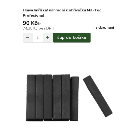
Hlava /mřížka/ náhradní k ohříváčku Mil-Tec
Profesional
90 Kč
/
ks
na objednání
74,38 Kč
bez DPH
šup do košíku