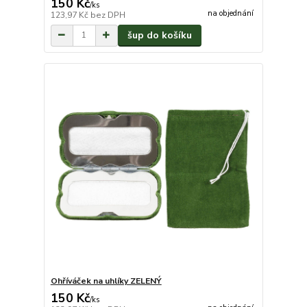
150 Kč
/
ks
na objednání
123,97 Kč
bez DPH
šup do košíku
Ohříváček na uhlíky ZELENÝ
150 Kč
/
ks