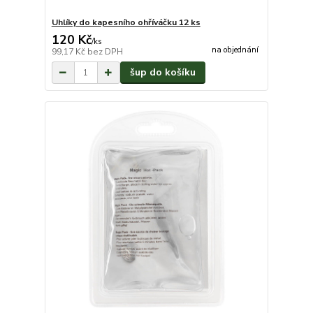
Uhlíky do kapesního ohříváčku 12 ks
120 Kč
/
ks
na objednání
99,17 Kč
bez DPH
šup do košíku