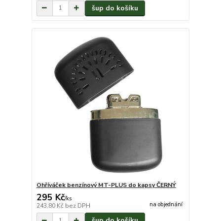
šup do košíku
Ohříváček benzínový MT-PLUS do kapsy ČERNÝ
295 Kč
/
ks
na objednání
243,80 Kč
bez DPH
šup do košíku