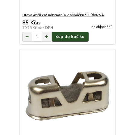
Hlava /mřížka/ náhradní k ohříváčku STŘÍBRNÁ
85 Kč
/
ks
na objednání
70,25 Kč
bez DPH
šup do košíku