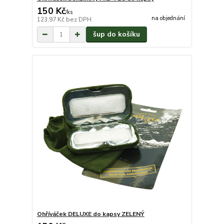
150 Kč
/
ks
na objednání
123,97 Kč
bez DPH
šup do košíku
Ohříváček DELUXE do kapsy ZELENÝ