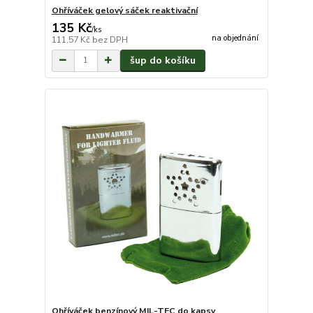
Ohříváček gelový sáček reaktivační
135 Kč
/
ks
na objednání
111,57 Kč
bez DPH
šup do košíku
Ohříváček benzínový MIL-TEC do kapsy