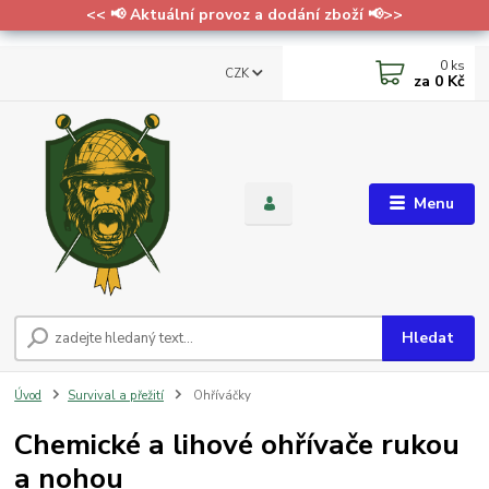
<< 📢 Aktuální provoz a dodání zboží 📢>>
0
ks
CZK
za
0 Kč
Menu
Hledat
Úvod
Survival a přežití
Ohříváčky
Chemické a lihové ohřívače rukou
a nohou