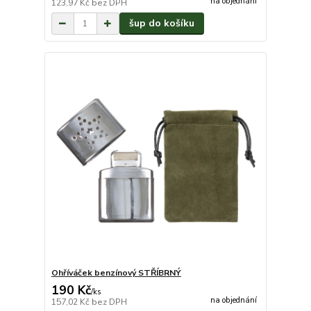
na objednání
123,97 Kč
bez DPH
šup do košíku
Ohříváček benzínový STŘÍBRNÝ
190 Kč
/
ks
na objednání
157,02 Kč
bez DPH