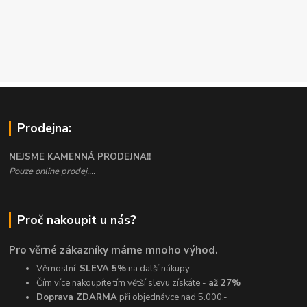
Prodejna:
NEJSME KAMENNÁ PRODEJNA!!
Pouze online prodej....
Proč nakoupit u nás?
Pro věrné zákazníky máme mnoho výhod.
Věrnostní
SLEVA 5%
na další nákupy
Čím více nakoupíte tím větší slevu získáte -
až 27%
Doprava ZDARMA
při objednávce nad 5.000,-