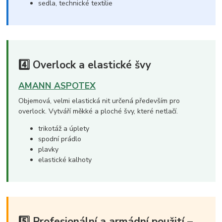
sedla, technické textilie
4️⃣ Overlock a elastické švy
AMANN ASPOTEX
Objemová, velmi elastická nit určená především pro
overlock. Vytváří měkké a ploché švy, které netlačí.
trikotáž a úplety
spodní prádlo
plavky
elastické kalhoty
5️⃣ Profesionální a armádní použití –