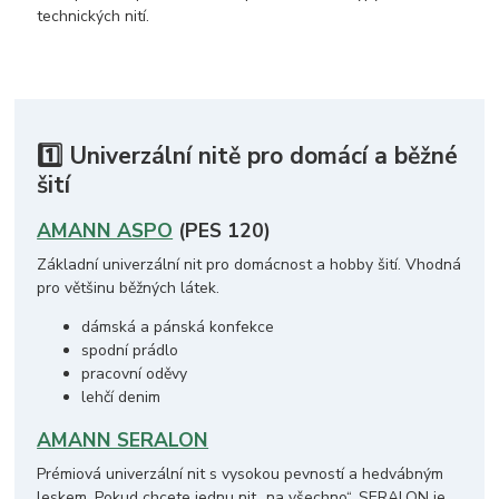
technických nití.
1️⃣ Univerzální nitě pro domácí a běžné
šití
AMANN ASPO
(PES 120)
Základní univerzální nit pro domácnost a hobby šití. Vhodná
pro většinu běžných látek.
dámská a pánská konfekce
spodní prádlo
pracovní oděvy
lehčí denim
AMANN SERALON
Prémiová univerzální nit s vysokou pevností a hedvábným
leskem. Pokud chcete jednu nit „na všechno“, SERALON je