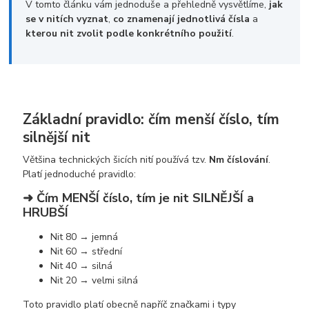
V tomto článku vám jednoduše a přehledně vysvětlíme,
jak
se v nitích vyznat
,
co znamenají jednotlivá čísla
a
kterou nit zvolit podle konkrétního použití
.
Základní pravidlo: čím menší číslo, tím
silnější nit
Většina technických šicích nití používá tzv.
Nm číslování
.
Platí jednoduché pravidlo:
➜ Čím
MENŠÍ
číslo, tím je nit
SILNĚJŠÍ a
HRUBŠÍ
Nit 80 → jemná
Nit 60 → střední
Nit 40 → silná
Nit 20 → velmi silná
Toto pravidlo platí obecně napříč značkami i typy