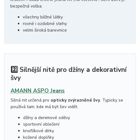
bezpečná volba.
všechny běžné látky
rovné i ozdobné stehy
velmi široká barevnice
2️⃣ Silnější nitě pro džíny a dekorativní
švy
AMANN ASPO Jeans
Silná nit určená pro
opticky zvýrazněné švy
. Typicky se
používá tam, kde má být šev vidět.
džíny a denimové oděvy
sportovní oblečení
knoflíkové dírky
kožené doplňky