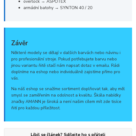
overlock → ASPOTEX
armádní batohy → SYNTON 40 / 20
Závěr
Některé modely se dělají v dalších barvách nebo návinu i
pro profesionální stroje. Pokud potřebujete barvu nebo
jinou variantu ňitě stačí nám napsat dotaz v emailu. Rádi
doplníme na eshop nebo individuálně zajistíme přímo pro
vás.
Na náš eshop se snažíme sortiment doplňovat tak, aby měl
smysl se zaměřením na odolnost a kvalitu. Škála nabídky
značky AMANN je široká a není našim cílem mít zde tisíce
ňití pro každou příležitost.
Líbil se článek? Sdílejte ho s přáteli