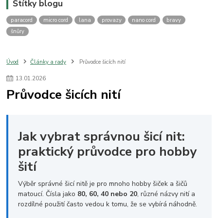
Štítky blogu
paracord
micro cord
lana
provazy
nano cord
bravy
šnůry
Úvod
Články a rady
Průvodce šicích nití
13
.
01
.
2026
Průvodce šicích nití
Jak vybrat správnou šicí nit:
praktický průvodce pro hobby
šití
Výběr správné šicí nitě je pro mnoho hobby šiček a šičů
matoucí. Čísla jako
80, 60, 40 nebo 20
, různé názvy nití a
rozdílné použití často vedou k tomu, že se vybírá náhodně.