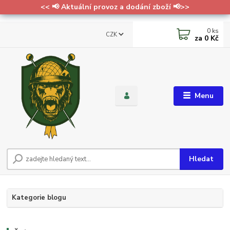
<< 📢 Aktuální provoz a dodání zboží 📢>>
0
ks
CZK
za
0 Kč
Menu
Hledat
Kategorie blogu