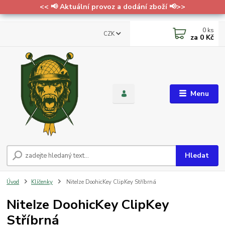
<< 📢 Aktuální provoz a dodání zboží 📢>>
0
ks
CZK
za
0 Kč
Menu
Hledat
Úvod
Klíčenky
NiteIze DoohicKey ClipKey Stříbrná
NiteIze DoohicKey ClipKey
Stříbrná