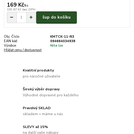
169 Kč
/
ks
139,67 Kč
bez DPH
šup do košíku
Obj. Číslo
KMTCK-11-R3
EAN kód:
094664034938
Výrobce:
Nite Ize
Hlídat cenu / dostupnost
Kvalitní produkty
pro náročné uživatele
Široký výběr dopravy
Výhodné dopravné pro každého
Pravdivý SKLAD
skladem = máme u nás
SLEVY až 15%
na další vaše nákupy