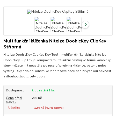
Multifunkční klíčenka NiteIze DoohicKey ClipKey
Stříbrná
Nite Ize DoohicKey ClipKey Key Tool – multifunkční karabinka Nite Ize
DoohicKey ClipKey je kompaktní multifunkční nástroj ve formě karabinky,
který můžete mít neustále po ruce připnutý na klíčence, batohu nebo
výstroji. Díky odolné konstrukci z nerezové oceli nabízí vysokou pevnost
a dlouhou život...
celý popis
Dostupnost
k odeslání 1 ks
Cena před
293 Kč
slevou
Ušetříte
124 Kč (
42
% sleva)