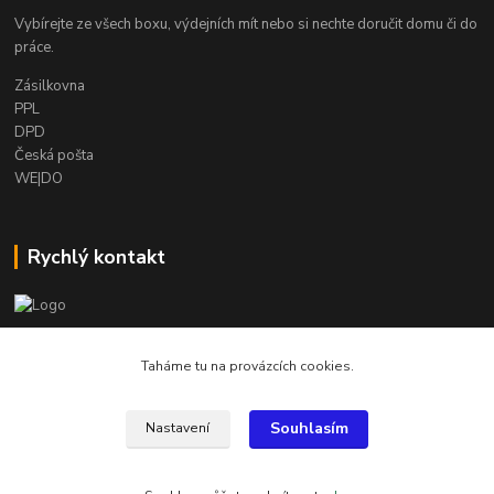
Vybírejte ze všech boxu, výdejních mít nebo si nechte doručit domu či do
práce.
Zásilkovna
PPL
DPD
Česká pošta
WE|DO
Rychlý kontakt
info@armygalanterie.cz
Taháme tu na provázcích cookies.
Souhlasím
Nastavení
Všechny obrázky, popisky a texty jsou chráněny autorským právem