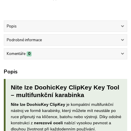
Popis
Podrobné informace
Komentáře
0
Popis
Nite Ize DoohicKey ClipKey Key Tool
– multifunkční karabinka
Nite Ize DoohicKey ClipKey
je kompaktní multifunkční
nástroj ve formě karabinky, který můžete mít neustále po
ruce připnutý na klíčence, batohu nebo výstroji. Díky odolné
konstrukci z
nerezové oceli
nabízí vysokou pevnost a
dlouhou životnost při každodenním používání.