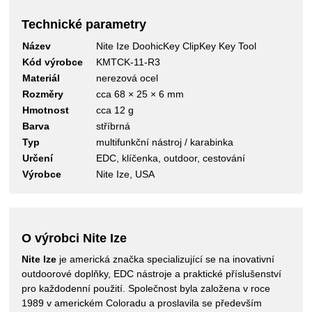
Technické parametry
Název
Nite Ize DoohicKey ClipKey Key Tool
Kód výrobce
KMTCK-11-R3
Materiál
nerezová ocel
Rozměry
cca 68 × 25 × 6 mm
Hmotnost
cca 12 g
Barva
stříbrná
Typ
multifunkční nástroj / karabinka
Určení
EDC, klíčenka, outdoor, cestování
Výrobce
Nite Ize, USA
O výrobci Nite Ize
Nite Ize
je americká značka specializující se na inovativní
outdoorové doplňky, EDC nástroje a praktické příslušenství
pro každodenní použití. Společnost byla založena v roce
1989 v americkém Coloradu a proslavila se především