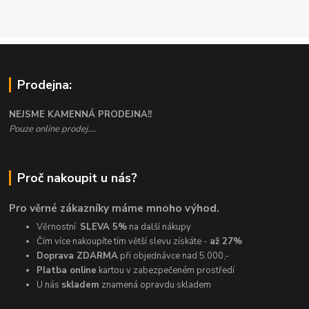
Prodejna:
NEJSME KAMENNÁ PRODEJNA!!
Pouze online prodej....
Proč nakoupit u nás?
Pro věrné zákazníky máme mnoho výhod.
Věrnostní
SLEVA 5%
na další nákupy
Čím více nakoupíte tím větší slevu získáte -
až 27%
Doprava ZDARMA
při objednávce nad 5.000,-
Platba online
kartou v zabezpečeném prostředí
U nás
skladem
znamená opravdu skladem