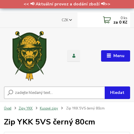
<< 📢 Aktuální provoz a dodání zboží 📢>>
0
ks
CZK
za
0 Kč
Menu
Hledat
Úvod
Zipy YKK
Kusové zipy
Zip YKK 5VS černý 80cm
Zip YKK 5VS černý 80cm