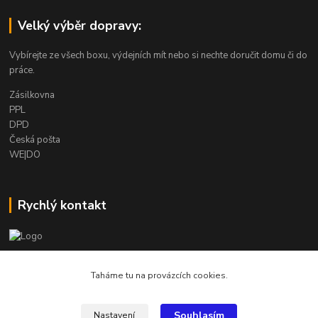
Velký výběr dopravy:
Vybírejte ze všech boxu, výdejních mít nebo si nechte doručit domu či do
práce.
Zásilkovna
PPL
DPD
Česká pošta
WE|DO
Rychlý kontakt
info@armygalanterie.cz
Taháme tu na provázcích cookies.
Souhlasím
Nastavení