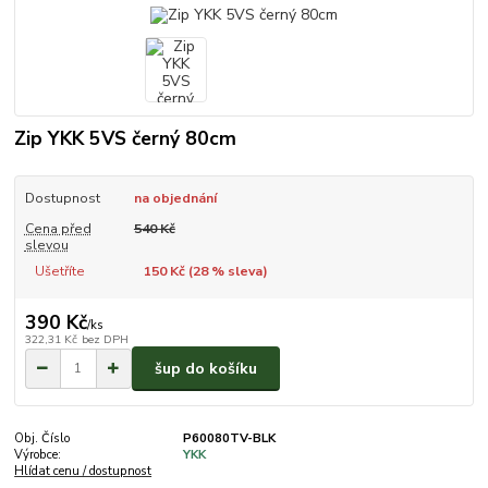
Zip YKK 5VS černý 80cm
Dostupnost
na objednání
Cena před
540 Kč
slevou
Ušetříte
150 Kč (
28
% sleva)
390 Kč
/
ks
322,31 Kč
bez DPH
šup do košíku
Obj. Číslo
P60080TV-BLK
Výrobce:
YKK
Hlídat cenu / dostupnost