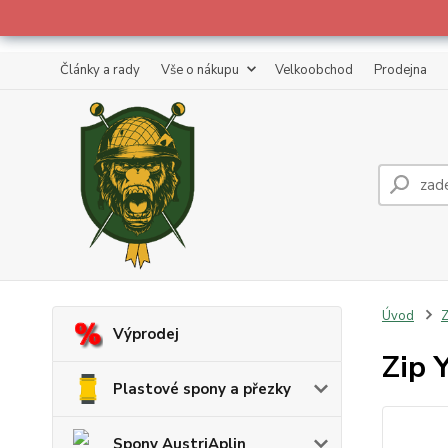
Články a rady
Vše o nákupu
Velkoobchod
Prodejna
Úvod
Z
Výprodej
Zip 
Plastové spony a přezky
Spony AustriAplin