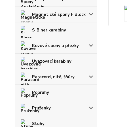
Magnetické spony Fidlock
S-Biner karabiny
Kovové spony a přezky
Uvazovací karabiny
Paracord, nitě, šňůry
Popruhy
Pruženky
Stuhy