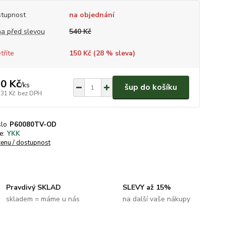
tupnost
na objednání
a před slevou
540 Kč
tříte
150 Kč (
28
% sleva)
0 Kč
/
ks
šup do košíku
,31 Kč
bez DPH
slo
P60080TV-OD
e:
YKK
cenu / dostupnost
Pravdivý SKLAD
SLEVY až 15%
skladem = máme u nás
na další vaše nákupy