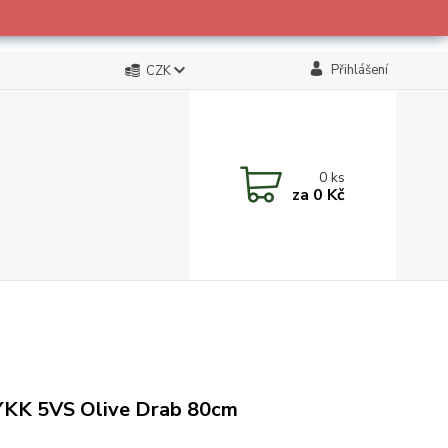
Přihlášení
CZK
0
ks
za
0 Kč
YKK 5VS Olive Drab 80cm