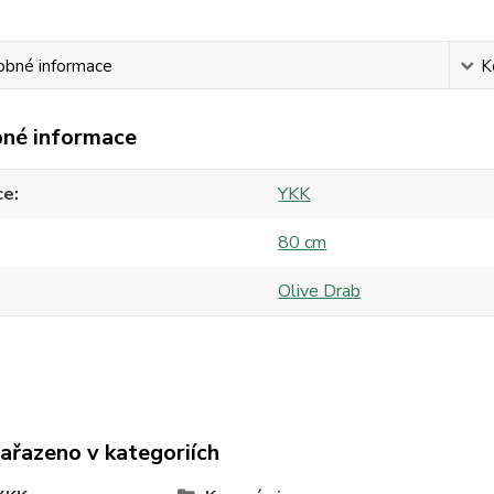
obné informace
K
né informace
ce
YKK
80 cm
Olive Drab
zařazeno v kategoriích