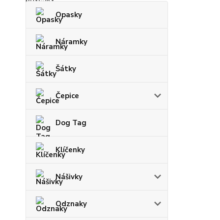
Opasky
Náramky
Šátky
Čepice
Dog Tag
Klíčenky
Nášivky
Odznaky