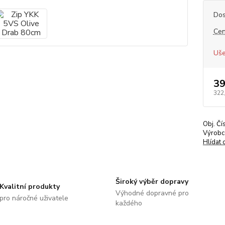
Dos
Cen
Uše
39
322
Obj. Čí
Výrobc
Hlídat 
Široký výběr dopravy
Kvalitní produkty
Výhodné dopravné pro
pro náročné uživatele
každého