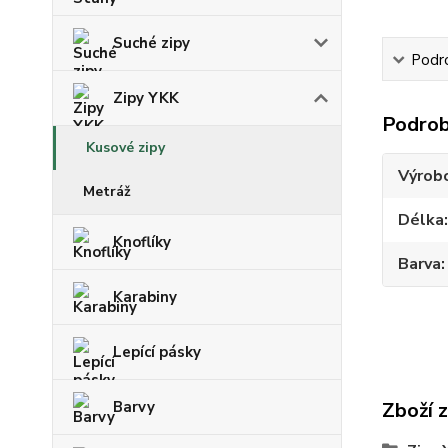
Suché zipy
Podr
Zipy YKK
Podrob
Kusové zipy
Výrob
Metráž
Délka
Knoflíky
Barva
Karabiny
Lepící pásky
Barvy
Zboží 