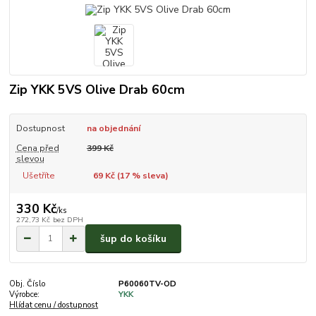
Zip YKK 5VS Olive Drab 60cm
Dostupnost
na objednání
Cena před
399 Kč
slevou
Ušetříte
69 Kč (
17
% sleva)
330 Kč
/
ks
272,73 Kč
bez DPH
šup do košíku
Obj. Číslo
P60060TV-OD
Výrobce:
YKK
Hlídat cenu / dostupnost