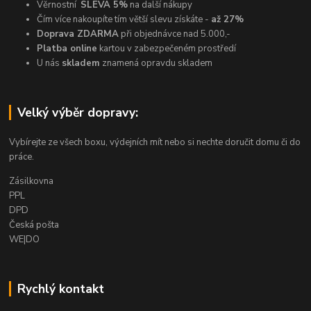
Věrnostní
SLEVA 5%
na další nákupy
Čím více nakoupíte tím větší slevu získáte -
až 27%
Doprava ZDARMA
při objednávce nad 5.000,-
Platba online
kartou v zabezpečeném prostředí
U nás
skladem
znamená opravdu skladem
Velký výběr dopravy:
Vybírejte ze všech boxu, výdejních mít nebo si nechte doručit domu či do
práce.
Zásilkovna
PPL
DPD
Česká pošta
WE|DO
Rychlý kontakt