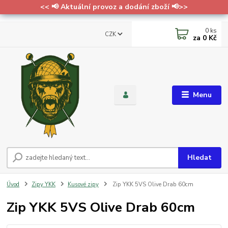
<< 📢 Aktuální provoz a dodání zboží 📢>>
0
ks
CZK
za
0 Kč
Menu
Hledat
Úvod
Zipy YKK
Kusové zipy
Zip YKK 5VS Olive Drab 60cm
Zip YKK 5VS Olive Drab 60cm