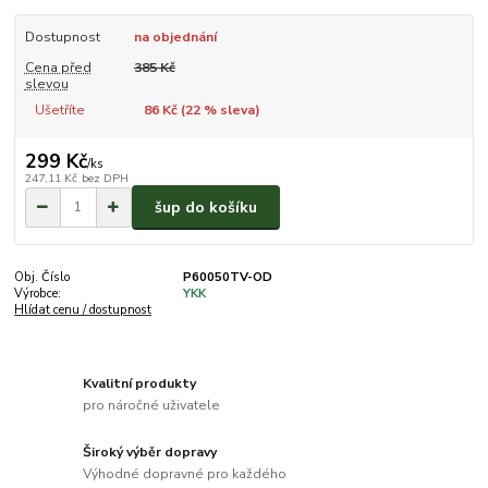
Dostupnost
na objednání
Cena před
385 Kč
slevou
Ušetříte
86 Kč (
22
% sleva)
299 Kč
/
ks
247,11 Kč
bez DPH
šup do košíku
Obj. Číslo
P60050TV-OD
Výrobce:
YKK
Hlídat cenu / dostupnost
Kvalitní produkty
pro náročné uživatele
Široký výběr dopravy
Výhodné dopravné pro každého