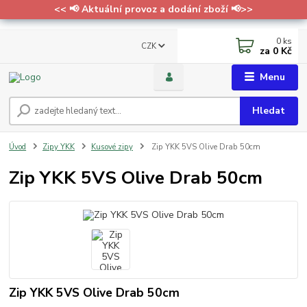
<< 📢 Aktuální provoz a dodání zboží 📢>>
0
ks
CZK
za
0 Kč
Menu
Hledat
Úvod
Zipy YKK
Kusové zipy
Zip YKK 5VS Olive Drab 50cm
Zip YKK 5VS Olive Drab 50cm
Zip YKK 5VS Olive Drab 50cm