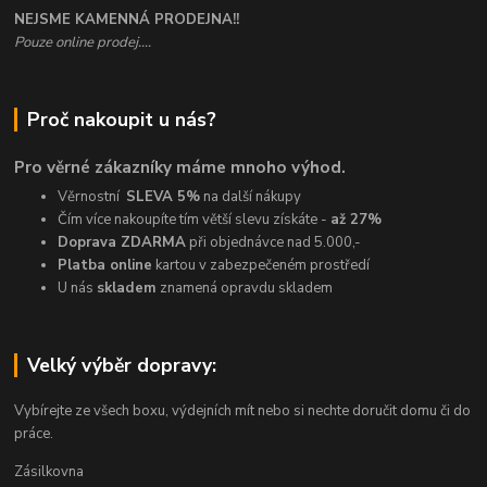
NEJSME KAMENNÁ PRODEJNA!!
Pouze online prodej....
Proč nakoupit u nás?
Pro věrné zákazníky máme mnoho výhod.
Věrnostní
SLEVA 5%
na další nákupy
Čím více nakoupíte tím větší slevu získáte -
až 27%
Doprava ZDARMA
při objednávce nad 5.000,-
Platba online
kartou v zabezpečeném prostředí
U nás
skladem
znamená opravdu skladem
Velký výběr dopravy:
Vybírejte ze všech boxu, výdejních mít nebo si nechte doručit domu či do
práce.
Zásilkovna