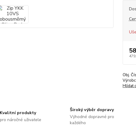
Dos
Cen
Uše
58
479
Obj. Čí
Výrobc
Hlídat 
Široký výběr dopravy
Kvalitní produkty
Výhodné dopravné pro
pro náročné uživatele
každého