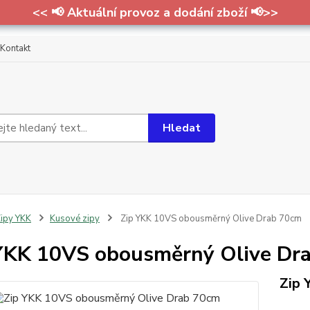
<< 📢 Aktuální provoz a dodání zboží 📢>>
Kontakt
Hledat
ipy YKK
Kusové zipy
Zip YKK 10VS obousměrný Olive Drab 70cm
YKK 10VS obousměrný Olive Dr
Zip 