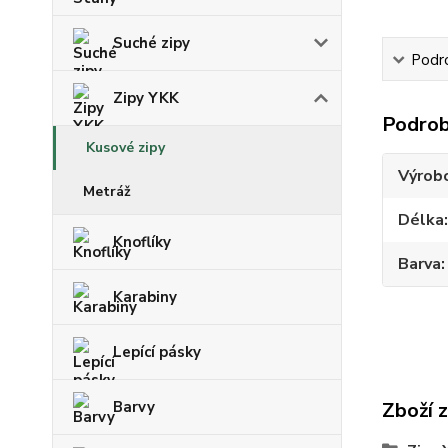
Suché zipy
Podr
Zipy YKK
Podrob
Kusové zipy
Výrob
Metráž
Délka
Knoflíky
Barva
Karabiny
Lepící pásky
Barvy
Zboží 