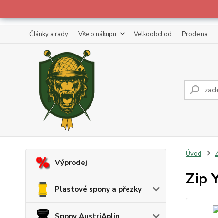
Články a rady
Vše o nákupu
Velkoobchod
Prodejna
Úvod
Z
Výprodej
Zip 
Plastové spony a přezky
Spony AustriAplin