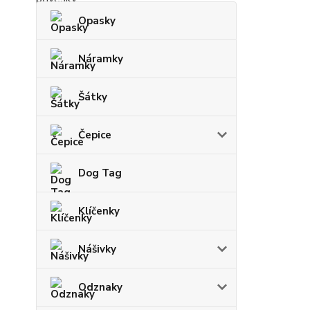
Opasky
Náramky
Šátky
Čepice
Dog Tag
Klíčenky
Nášivky
Odznaky