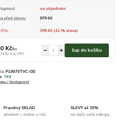
tupnost
na objednání
a před slevou
979 Kč
tříte
399 Kč (
41
% sleva)
0 Kč
/
ks
šup do košíku
,34 Kč
bez DPH
slo
P10070TVC-OD
e:
YKK
cenu / dostupnost
Pravdivý SKLAD
SLEVY až 15%
skladem = máme u nás
na další vaše nákupy