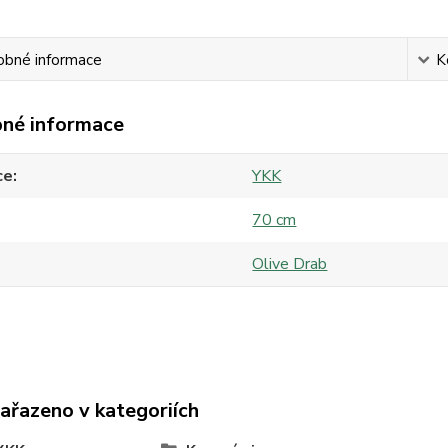
obné informace
K
né informace
ce
YKK
70 cm
Olive Drab
zařazeno v kategoriích