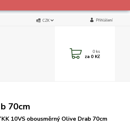
Přihlášení
CZK
0
ks
za
0 Kč
ab 70cm
YKK 10VS obousměrný Olive Drab 70cm