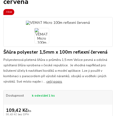
červená
Akce
Šňůra polyester 1,5mm x 100m reflexní červená
Polyesterová pletená šňůra o průměru 1,5 mm Velice pevná a odolná
splétaná šňůra vyrobena v české republice. Je vhodná například pro
bižuterní účely k navlékaní korálků a modní aplikace. Lze ji použít v
kombinaci s paracordem při výrobě náramků, obojků a vodítek i jiných
výrobků. Své místo najde i ...
celý popis
Dostupnost
k odeslání 1 ks
109,42 Kč
/
ks
90,43 Kč
bez DPH