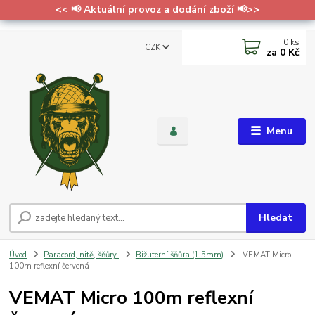
<< 📢 Aktuální provoz a dodání zboží 📢>>
0
ks
CZK
za
0 Kč
Menu
Hledat
Úvod
Paracord, nitě, šňůry
Bižuterní šňůra (1.5mm)
VEMAT Micro
100m reflexní červená
VEMAT Micro 100m reflexní