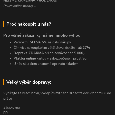
NEJSME KAMENNÁ PRODEJNA!!
Pouze online prodej....
Proč nakoupit u nás?
Pro věrné zákazníky máme mnoho výhod.
Věrnostní
SLEVA 5%
na další nákupy
Čím více nakoupíte tím větší slevu získáte -
až 27%
Doprava ZDARMA
při objednávce nad 5.000,-
Platba online
kartou v zabezpečeném prostředí
U nás
skladem
znamená opravdu skladem
Velký výběr dopravy:
Vybírejte ze všech boxu, výdejních mít nebo si nechte doručit domu či do
práce.
Zásilkovna
PPL