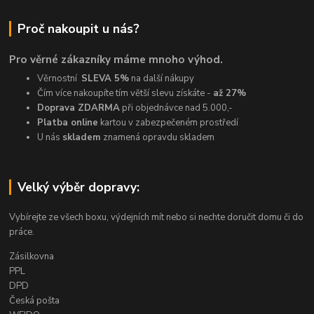
Proč nakoupit u nás?
Pro věrné zákazníky máme mnoho výhod.
Věrnostní
SLEVA 5%
na další nákupy
Čím více nakoupíte tím větší slevu získáte -
až 27%
Doprava ZDARMA
při objednávce nad 5.000,-
Platba online
kartou v zabezpečeném prostředí
U nás
skladem
znamená opravdu skladem
Velký výběr dopravy:
Vybírejte ze všech boxu, výdejních mít nebo si nechte doručit domu či do
práce.
Zásilkovna
PPL
DPD
Česká pošta