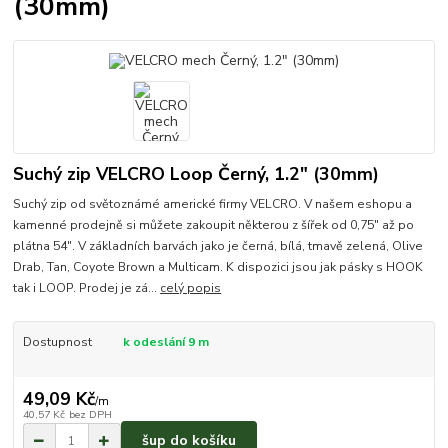
(30mm)
Suchý zip VELCRO Loop Černý, 1.2" (30mm)
Suchý zip od světoznámé americké firmy VELCRO. V našem eshopu a
kamenné prodejně si můžete zakoupit některou z šířek od 0,75" až po
plátna 54". V základních barvách jako je černá, bílá, tmavě zelená, Olive
Drab, Tan, Coyote Brown a Multicam. K dispozici jsou jak pásky s HOOK
tak i LOOP. Prodej je zá...
celý popis
Dostupnost
k odeslání 9 m
49,09 Kč
/
m
40,57 Kč
bez DPH
šup do košíku