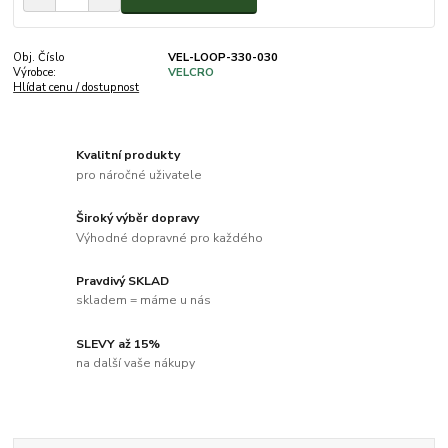
Obj. Číslo
VEL-LOOP-330-030
Výrobce:
VELCRO
Hlídat cenu / dostupnost
Kvalitní produkty
pro náročné uživatele
Široký výběr dopravy
Výhodné dopravné pro každého
Pravdivý SKLAD
skladem = máme u nás
SLEVY až 15%
na další vaše nákupy