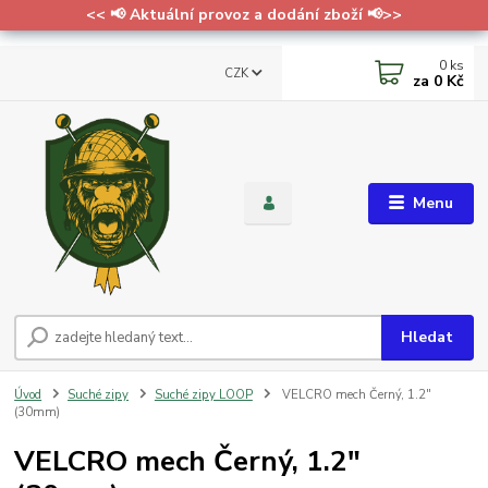
<< 📢 Aktuální provoz a dodání zboží 📢>>
0
ks
CZK
za
0 Kč
Menu
Hledat
Úvod
Suché zipy
Suché zipy LOOP
VELCRO mech Černý, 1.2"
(30mm)
VELCRO mech Černý, 1.2"