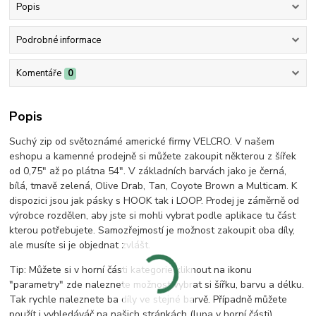
Popis
Podrobné informace
Komentáře
0
Popis
Suchý zip od světoznámé americké firmy VELCRO. V našem
eshopu a kamenné prodejně si můžete zakoupit některou z šířek
od 0,75" až po plátna 54". V základních barvách jako je černá,
bílá, tmavě zelená, Olive Drab, Tan, Coyote Brown a Multicam. K
dispozici jsou jak pásky s HOOK tak i LOOP. Prodej je záměrně od
výrobce rozdělen, aby jste si mohli vybrat podle aplikace tu část
kterou potřebujete. Samozřejmostí je možnost zakoupit oba díly,
ale musíte si je objednat zvlášt.
Tip: Můžete si v horní části kategorie kliknout na ikonu
"parametry" zde naleznete možnost vybrat si šířku, barvu a délku.
Tak rychle naleznete ba díly ve stejné barvě. Případně můžete
použít i vyhledáváč na našich stránkách (lupa v horní části).