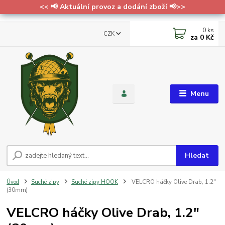
<< 📢 Aktuální provoz a dodání zboží 📢>>
0
ks
CZK
za
0 Kč
Menu
Hledat
Úvod
Suché zipy
Suché zipy HOOK
VELCRO háčky Olive Drab, 1.2"
(30mm)
VELCRO háčky Olive Drab, 1.2"