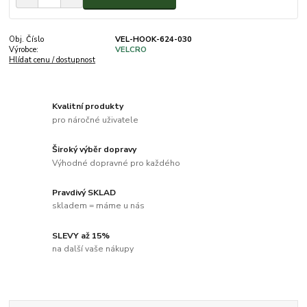
Obj. Číslo
VEL-HOOK-624-030
Výrobce:
VELCRO
Hlídat cenu / dostupnost
Kvalitní produkty
pro náročné uživatele
Široký výběr dopravy
Výhodné dopravné pro každého
Pravdivý SKLAD
skladem = máme u nás
SLEVY až 15%
na další vaše nákupy