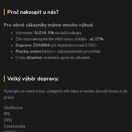
Proč nakoupit u nás?
Pro věrné zákazníky máme mnoho výhod.
Věrnostní
SLEVA 5%
na další nákupy
Čím více nakoupíte tím větší slevu získáte -
až 27%
Doprava ZDARMA
při objednávce nad 5.000,-
Platba online
kartou v zabezpečeném prostředí
U nás
skladem
znamená opravdu skladem
Velký výběr dopravy:
Vybírejte ze všech boxu, výdejních mít nebo si nechte doručit domu či do
práce.
Zásilkovna
PPL
DPD
Česká pošta