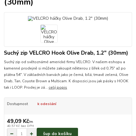
(30mm)
Suchý zip VELCRO Hook Olive Drab, 1.2" (30mm)
Suchý zip od světoznámé americké firmy VELCRO. V našem eshopu a
kamenné prodejně si můžete zakoupit některou z šířek od 0,75" až po
plátna 54". V základních barvách jako je černá, bílá, tmavě zelená, Olive
Drab, Tan, Coyote Brown a Multicam. K dispozici jsou jak pásky s HOOK
tak i LOOP. Prodej je zá...
celý popis
Dostupnost
k odeslání
49,09 Kč
/
m
40,57 Kč
bez DPH
šup do košíku