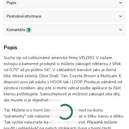
Popis
Podrobné informace
Komentáře
0
Popis
Suchý zip od světoznámé americké firmy VELCRO. V našem
eshopu a kamenné prodejně si můžete zakoupit některou z šířek
od 0,75" až po plátna 54". V základních barvách jako je černá,
bílá, tmavě zelená, Olive Drab, Tan, Coyote Brown a Multicam. K
dispozici jsou jak pásky s HOOK tak i LOOP. Prodej je záměrně od
výrobce rozdělen, aby jste si mohli vybrat podle aplikace tu část
kterou potřebujete. Samozřejmostí je možnost zakoupit oba díly,
ale musíte si je objednat zvlášt.
Tip: Můžete si v horní části kategorie kliknout na ikonu
"parametry" zde naleznete možnost vybrat si šířku, barvu a délku.
Tak rychle naleznete ba díly ve stejné barvě. Případně můžete
použít i vyhledáváč na našich stránkách (lupa v horní části).