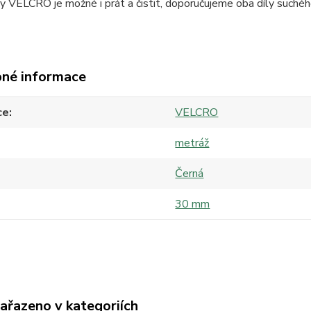
y VELCRO je možné i prát a čistit, doporučujeme oba díly suché
né informace
ce
VELCRO
metráž
Černá
30 mm
zařazeno v kategoriích