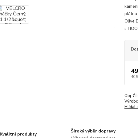
kamenn
plátna 
Olive 
s HOOK
Dos
49
40,
Obj. Čí
Výrobc
Hlídat 
Široký výběr dopravy
Kvalitní produkty