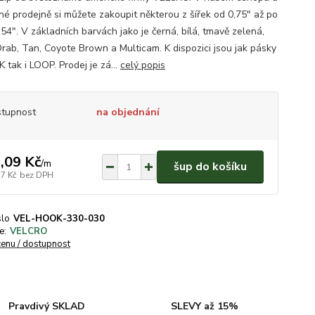
é prodejně si můžete zakoupit některou z šířek od 0,75" až po
54". V základních barvách jako je černá, bílá, tmavě zelená,
Drab, Tan, Coyote Brown a Multicam. K dispozici jsou jak pásky
 tak i LOOP. Prodej je zá...
celý popis
tupnost
na objednání
,09 Kč
/
m
šup do košíku
57 Kč
bez DPH
slo
VEL-HOOK-330-030
e:
VELCRO
cenu / dostupnost
Pravdivý SKLAD
SLEVY až 15%