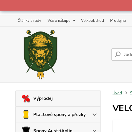
Články a rady
Vše o nákupu
Velkoobchod
Prodejna
Úvod
S
Výprodej
VELC
Plastové spony a přezky
Spony AustriAplin