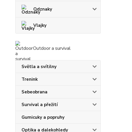
Odznaky
Vlajky
Outdoor a survival
Světla a svítilny
Trenink
Sebeobrana
Survival a přežití
Gumicuky a popruhy
Optika a dalekohledy