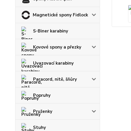
Magnetické spony Fidlock
S-Biner karabiny
Kovové spony a přezky
Uvazovací karabiny
Paracord, nitě, šňůry
Popruhy
Pruženky
Stuhy