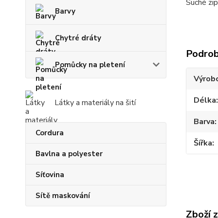
Suché zip
Barvy
Chytré dráty
Podrob
Pomůcky na pletení
Výrob
Délka
Látky a materiály na šití
Barva
Cordura
Šířka
Bavlna a polyester
Síťovina
Sítě maskování
Zboží 