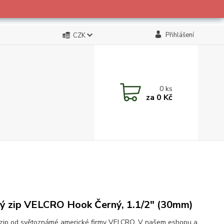
Přihlášení
CZK
0
ks
za
0 Kč
ý zip VELCRO Hook Černý, 1.1/2" (30mm)
zip od světoznámé americké firmy VELCRO. V našem eshopu a