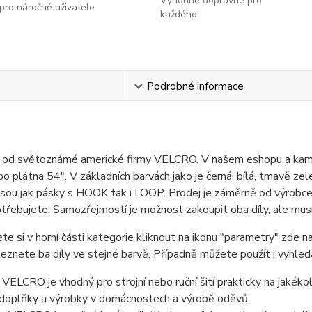
Výhodné dopravné pro
pro náročné uživatele
každého
s
Podrobné informace
p od světoznámé americké firmy VELCRO. V našem eshopu a kame
po plátna 54". V základních barvách jako je černá, bílá, tmavě z
 jsou jak pásky s HOOK tak i LOOP. Prodej je záměrně od výrobce 
třebujete. Samozřejmostí je možnost zakoupit oba díly, ale musít
te si v horní části kategorie kliknout na ikonu "parametry" zde n
leznete ba díly ve stejné barvě. Případně můžete použít i vyhledáv
 VELCRO je vhodný pro strojní nebo ruční šití prakticky na jakéko
 doplňky a výrobky v domácnostech a výrobě oděvů.