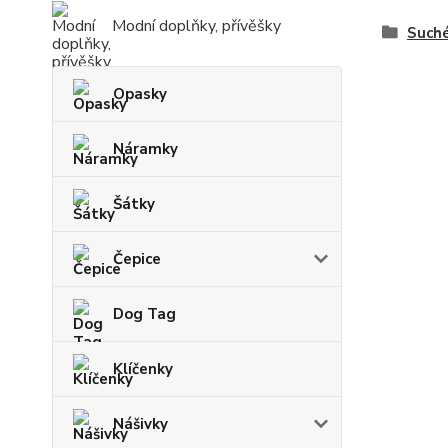
Modní doplňky, přívěšky
Suché
Opasky
Náramky
Šátky
Čepice
Dog Tag
Klíčenky
Nášivky