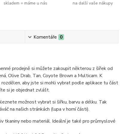
skladem = máme u nás
na další vaše nákupy
Komentáře
0
nné prodejně si můžete zakoupit některou z šířek od
elená, Olive Drab, Tan, Coyote Brown a Multicam. K
rozdělen, aby jste si mohli vybrat podle aplikace tu část
e si je objednat zvlášt.
aleznete možnost vybrat si šířku, barvu a délku. Tak
áč na našich stránkách (lupa v horní části).
liv tkaniny nebo materiál. Ideální je také pro průmyslové