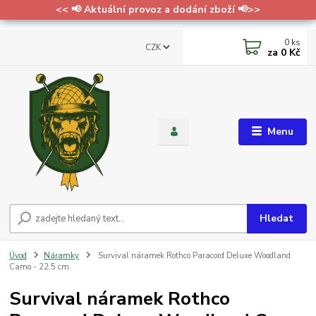
<< 📢 Aktuální provoz a dodání zboží 📢>>
0
ks
CZK
za
0 Kč
Menu
Hledat
Úvod
Náramky
Survival náramek Rothco Paracord Deluxe Woodland
Camo - 22,5 cm
Survival náramek Rothco