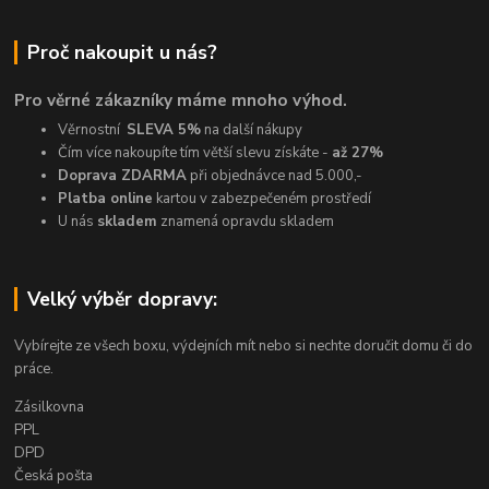
Proč nakoupit u nás?
Pro věrné zákazníky máme mnoho výhod.
Věrnostní
SLEVA 5%
na další nákupy
Čím více nakoupíte tím větší slevu získáte -
až 27%
Doprava ZDARMA
při objednávce nad 5.000,-
Platba online
kartou v zabezpečeném prostředí
U nás
skladem
znamená opravdu skladem
Velký výběr dopravy:
Vybírejte ze všech boxu, výdejních mít nebo si nechte doručit domu či do
práce.
Zásilkovna
PPL
DPD
Česká pošta