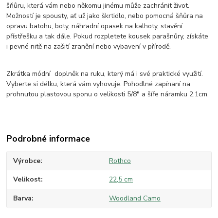
šňůru, která vám nebo někomu jinému může zachránit život.
Možností je spousty, ať už jako škrtidlo, nebo pomocná šňůra na
opravu batohu, boty, náhradní opasek na kalhoty, stavění
přístřešku a tak dále. Pokud rozpletete kousek parašnůry, získáte
i pevné nitě na zašití zranění nebo vybavení v přírodě.
Zkrátka módní doplněk na ruku, který má i své praktické využití.
Vyberte si délku, která vám vyhovuje. Pohodlné zapínaní na
prohnutou plastovou sponu o velikosti 5/8" a šíře náramku 2.1cm.
Podrobné informace
Výrobce
Rothco
Velikost
22,5 cm
Barva
Woodland Camo