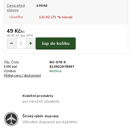
Cena před
170 Kč
slevou
Ušetříte
121 Kč (
71
% sleva)
49 Kč
/
ks
40,50 Kč
bez DPH
šup do košíku
Obj. Číslo
RO-978-9
EAN kód:
613902978997
Výrobce:
Rothco
Hlídat cenu / dostupnost
Kvalitní produkty
pro náročné uživatele
Široký výběr dopravy
Výhodné dopravné pro každého