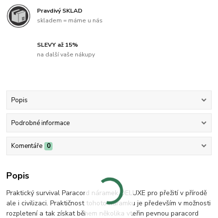
Pravdivý SKLAD
skladem = máme u nás
SLEVY až 15%
na další vaše nákupy
Popis
Podrobné informace
Komentáře
0
Popis
Praktický survival Paracord náramek DELUXE pro přežití v přírodě
ale i civilizaci. Praktičnost tohoto náramku je především v možnosti
rozpletení a tak získat během několika vteřin pevnou paracord