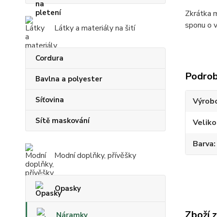
Zkrátka m
sponu o v
Látky a materiály na šití
Cordura
Podrob
Bavlna a polyester
Síťovina
Výrob
Sítě maskování
Veliko
Barva
Modní doplňky, přívěšky
Opasky
Zboží 
Náramky