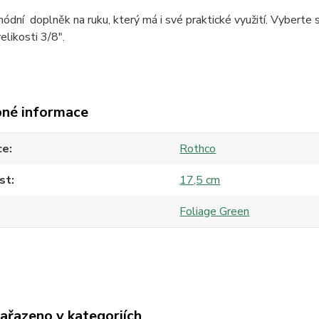
ódní doplněk na ruku, který má i své praktické využití. Vyberte 
elikosti 3/8".
né informace
ce
Rothco
st
17,5 cm
Foliage Green
zařazeno v kategoriích