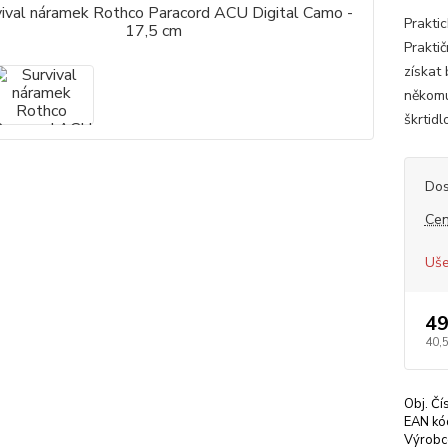
Praktic
Prakti
získat
někomu
škrtid
Dos
Cen
Uše
49
40,
Obj. Čí
EAN kó
Výrobc