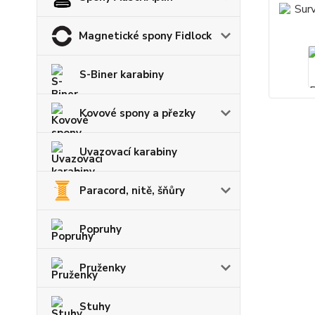
Magnetické spony Fidlock
S-Biner karabiny
Kovové spony a přezky
Uvazovací karabiny
Paracord, nitě, šňůry
Popruhy
Pruženky
Stuhy