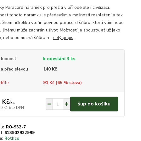
ký Paracord náramek pro přežití v přírodě ale i civilizaci.
čnost tohoto náramku je především v možnosti rozpletení a tak
 během několika vteřin pevnou paracord šňůru, která vám nebo
 jinému může zachránit život. Možností je spousty, ať už jako
lo, nebo pomocná šňůra n...
celý popis
tupnost
k odeslání 3 ks
a před slevou
140 Kč
tříte
91 Kč (
65
% sleva)
 Kč
/
ks
šup do košíku
50 Kč
bez DPH
slo
RO-932-7
d:
613902932999
e:
Rothco