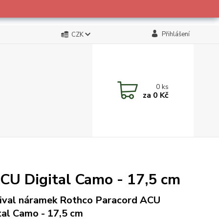
Přihlášení
CZK
0
ks
za
0 Kč
CU Digital Camo - 17,5 cm
ival náramek Rothco Paracord ACU
tal Camo - 17,5 cm