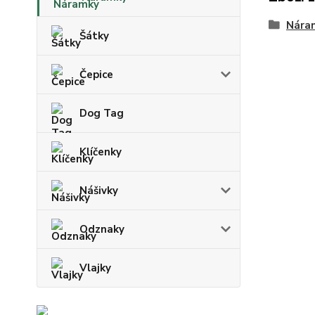
Nára
Šátky
Čepice
Dog Tag
Klíčenky
Nášivky
Odznaky
Vlajky