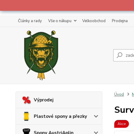
Články a rady
Vše o nákupu
Velkoobchod
Prodejna
Úvod
Výprodej
Surv
Plastové spony a přezky
Akce
Spony AustriAplin