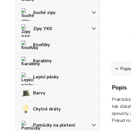
Suché zipy
Zipy YKK
Knoflíky
Karabiny
Popi
Lepící pásky
Popis
Barvy
Praktický
tak získa
Chytré dráty
spousty, 
Pokud roz
Pomůcky na pletení