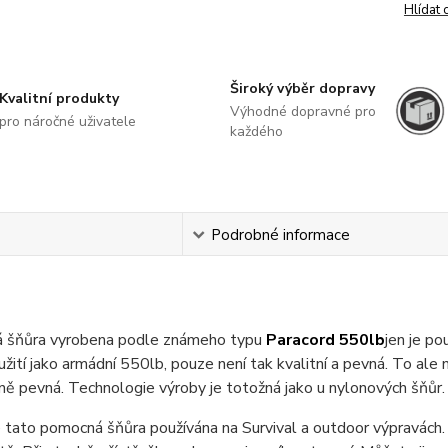
Hlídat 
Široký výběr dopravy
Kvalitní produkty
Výhodné dopravné pro
pro náročné uživatele
každého
s
Podrobné informace
 šňůra vyrobena podle známeho typu
Paracord 550lb
jen je po
užití jako armádní 550lb, pouze není tak kvalitní a pevná. To al
ě pevná. Technologie výroby je totožná jako u nylonových šňůr.
e tato pomocná šňůra používána na Survival a outdoor výpravách. V