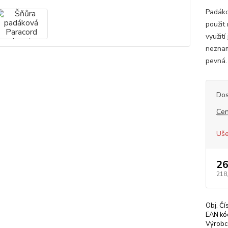
Padáko
použit
využití
neznam
pevná.
Dos
Cen
Uše
26
218
Obj. Čí
EAN kó
Výrobc