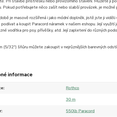
rátě. Při stavbě přístřešku nebo provizorního stavení. Můžete ji p
 Pokud potřebujete něco zašít nebo slabší provázek, je možné 
době je masově rozšířená i jako módní doplněk, jistě jste ji viděl
podívat a koupit Paracord náramek v našem eshopu. Její využití j
ůzné vodítka pro psy, přívěšky, atd. Její zapletení do různých po
(5/32") šňůru můžete zakoupit v nejrůznějších barevných odstí
né informace
ce
Rothco
30 m
r
550lb Paracord