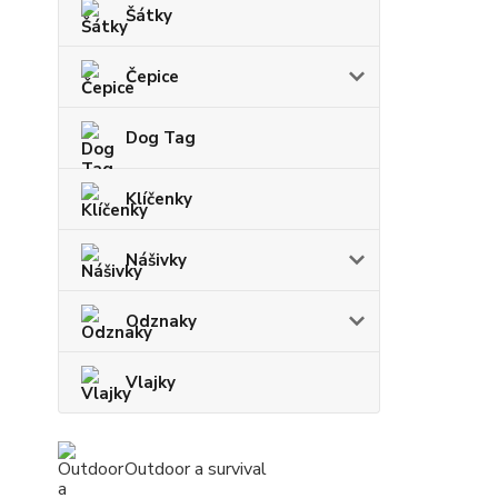
Šátky
Čepice
Dog Tag
Klíčenky
Nášivky
Odznaky
Vlajky
Outdoor a survival