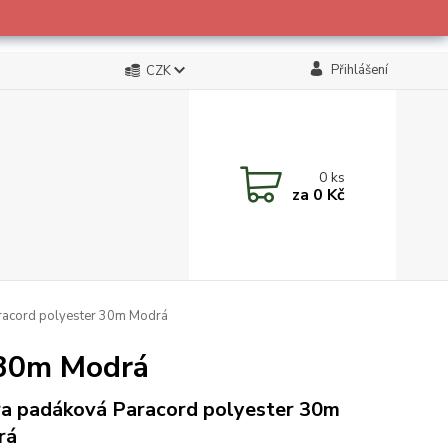
Přihlášení
CZK
0
ks
za
0 Kč
racord polyester 30m Modrá
 30m Modrá
a padáková Paracord polyester 30m
rá