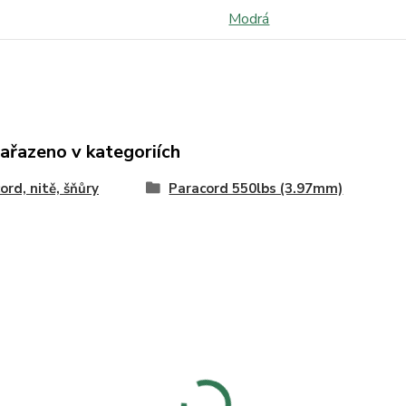
Modrá
zařazeno v kategoriích
ord, nitě, šňůry
Paracord 550lbs (3.97mm)