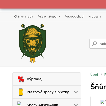
Články a rady
Vše o nákupu
Velkoobchod
Prodejna
Úvod
P
Výprodej
Šňůr
Plastové spony a přezky
Spony AustriAplin