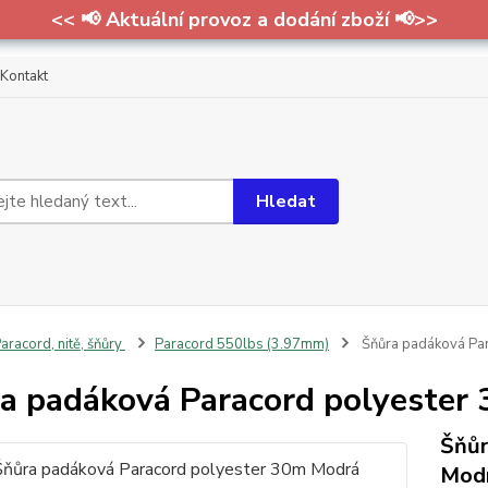
<< 📢 Aktuální provoz a dodání zboží 📢>>
Kontakt
Hledat
aracord, nitě, šňůry
Paracord 550lbs (3.97mm)
Šňůra padáková Pa
a padáková Paracord polyester
Šňůr
Mod