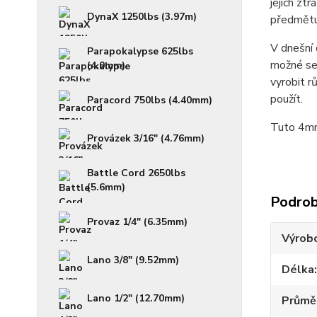
jejich zt
DynaX 1250lbs (3.97m)
předmětu.
V dnešní 
Parapokalypse 625lbs
možné se 
(4.0mm)
vyrobit r
použít.
Paracord 750lbs (4.40mm)
Tuto 4mm 
Provázek 3/16" (4.76mm)
Battle Cord 2650lbs
(5.6mm)
Podrob
Provaz 1/4" (6.35mm)
Výrob
Lano 3/8" (9.52mm)
Délka
Lano 1/2" (12.70mm)
Průmě