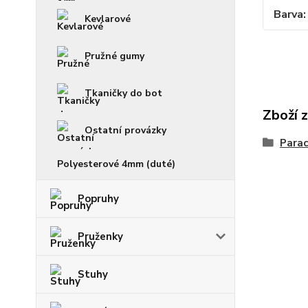
Barva
Kevlarové
Pružné gumy
Tkaničky do bot
Zboží 
Ostatní provázky
Parac
Polyesterové 4mm (duté)
Popruhy
Pruženky
Stuhy