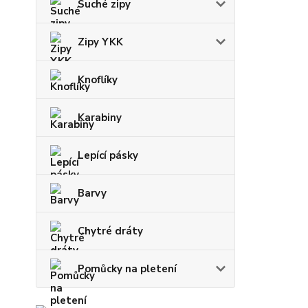
Suché zipy
Zipy YKK
Knoflíky
Karabiny
Lepící pásky
Barvy
Chytré dráty
Pomůcky na pletení