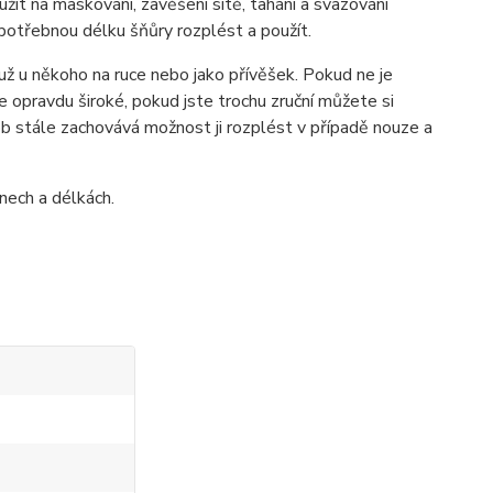
oužit na maskování, zavěšení sítě, tahání a svazování
potřebnou délku šňůry rozplést a použít.
i už u někoho na ruce nebo jako přívěšek. Pokud ne je
e opravdu široké, pokud jste trochu zruční můžete si
dob stále zachovává možnost ji rozplést v případě nouze a
nech a délkách.