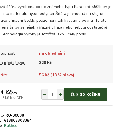
vá šňůra vyrobena podle známeho typu Paracord 550lbjen je
 místo materiálu nylon polyster.Šňůra je vhodná na stejné
 jako armádní 550lb, pouze není tak kvalitní a pevná. To ale
ená že by se nějak výrazně trhala nebo nebyla dostatečně
 Technologie výroby je totožná jako...
celý popis
tupnost
na objednání
a před slevou
320 Kč
tříte
56 Kč (
18
% sleva)
4 Kč
/
ks
šup do košíku
,18 Kč
bez DPH
slo
RO-30808
d:
613902308084
e:
Rothco