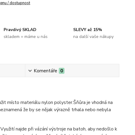
cenu / dostupnost
Pravdivý SKLAD
SLEVY až 15%
skladem = máme u nás
na další vaše nákupy
Komentáře
0
užit místo materiálu nylon polyster.Šňůra je vhodná na
e neznamená že by se nějak výrazně trhala nebo nebyla
yužití najde při vázání výstroje na batoh, aby nedošlo k