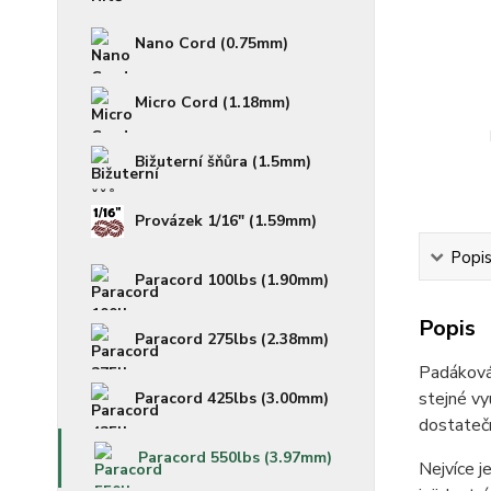
Nano Cord (0.75mm)
Micro Cord (1.18mm)
Bižuterní šňůra (1.5mm)
Provázek 1/16" (1.59mm)
Popi
Paracord 100lbs (1.90mm)
Popis
Paracord 275lbs (2.38mm)
Padáková
stejné vy
Paracord 425lbs (3.00mm)
dostatečn
Paracord 550lbs (3.97mm)
Nejvíce j