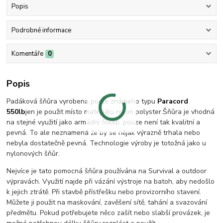
Popis
Podrobné informace
Komentáře
0
Popis
Padáková šňůra vyrobena podle známeho typu
Paracord
550lb
jen je použit místo materiálu nylon polyster.Šňůra je vhodná
na stejné využití jako armádní 550lb, pouze není tak kvalitní a
pevná. To ale neznamená že by se nějak výrazně trhala nebo
nebyla dostatečně pevná. Technologie výroby je totožná jako u
nylonových šňůr.
Nejvíce je tato pomocná šňůra používána na Survival a outdoor
výpravách. Využití najde při vázání výstroje na batoh, aby nedošlo
k jejich ztrátě. Při stavbě přístřešku nebo provizorního stavení.
Můžete ji použit na maskování, zavěšení sítě, tahání a svazování
předmětu. Pokud potřebujete něco zašít nebo slabší provázek, je