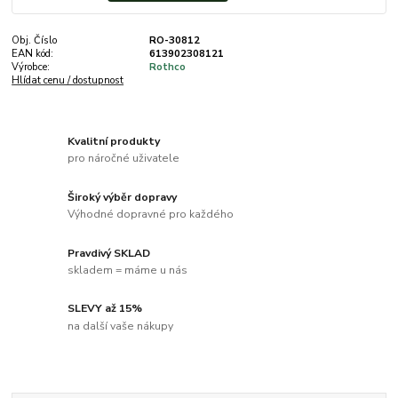
Obj. Číslo
RO-30812
EAN kód:
613902308121
Výrobce:
Rothco
Hlídat cenu / dostupnost
Kvalitní produkty
pro náročné uživatele
Široký výběr dopravy
Výhodné dopravné pro každého
Pravdivý SKLAD
skladem = máme u nás
SLEVY až 15%
na další vaše nákupy