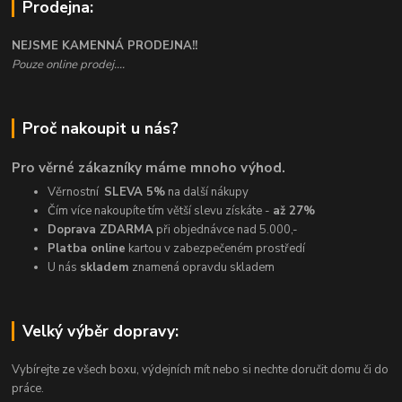
Prodejna:
NEJSME KAMENNÁ PRODEJNA!!
Pouze online prodej....
Proč nakoupit u nás?
Pro věrné zákazníky máme mnoho výhod.
Věrnostní
SLEVA 5%
na další nákupy
Čím více nakoupíte tím větší slevu získáte -
až 27%
Doprava ZDARMA
při objednávce nad 5.000,-
Platba online
kartou v zabezpečeném prostředí
U nás
skladem
znamená opravdu skladem
Velký výběr dopravy:
Vybírejte ze všech boxu, výdejních mít nebo si nechte doručit domu či do
práce.