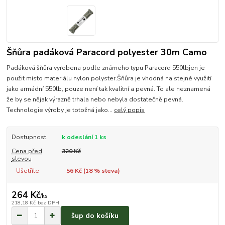
Šňůra padáková Paracord polyester 30m Camo
Padáková šňůra vyrobena podle známeho typu Paracord 550lbjen je
použit místo materiálu nylon polyster.Šňůra je vhodná na stejné využití
jako armádní 550lb, pouze není tak kvalitní a pevná. To ale neznamená
že by se nějak výrazně trhala nebo nebyla dostatečně pevná.
Technologie výroby je totožná jako...
celý popis
Dostupnost
k odeslání 1 ks
Cena před
320 Kč
slevou
Ušetříte
56 Kč (
18
% sleva)
264 Kč
/
ks
218,18 Kč
bez DPH
šup do košíku