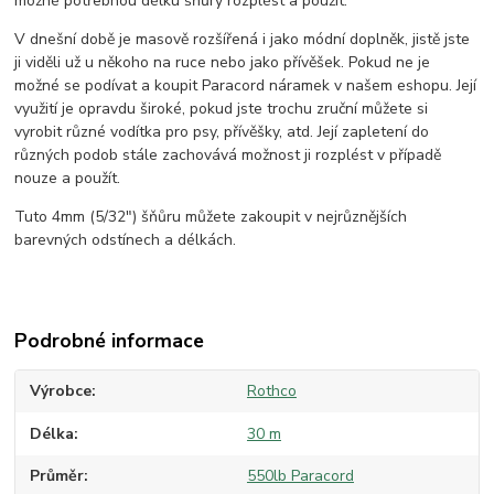
možné potřebnou délku šňůry rozplést a použít.
V dnešní době je masově rozšířená i jako módní doplněk, jistě jste
ji viděli už u někoho na ruce nebo jako přívěšek. Pokud ne je
možné se podívat a koupit Paracord náramek v našem eshopu. Její
využití je opravdu široké, pokud jste trochu zruční můžete si
vyrobit různé vodítka pro psy, přívěšky, atd. Její zapletení do
různých podob stále zachovává možnost ji rozplést v případě
nouze a použít.
Tuto 4mm (5/32") šňůru můžete zakoupit v nejrůznějších
barevných odstínech a délkách.
Podrobné informace
Výrobce
Rothco
Délka
30 m
Průměr
550lb Paracord