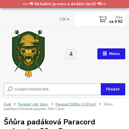
<< 📢 Aktuální provoz a dodání zboží 📢>>
0
ks
CZK
za
0 Kč
Menu
Hledat
Úvod
Paracord, nitě, šňůry
Paracord 550lbs (3.97mm)
Šňůra
padáková Paracord polyester 30m Camo
Šňůra padáková Paracord