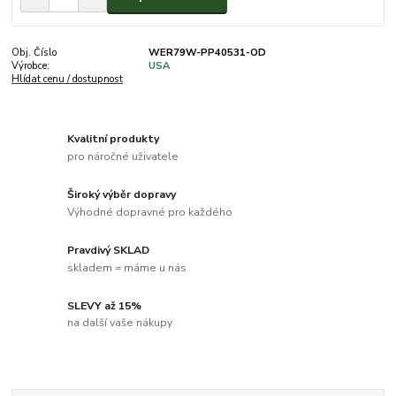
Obj. Číslo
WER79W-PP40531-OD
Výrobce:
USA
Hlídat cenu / dostupnost
Kvalitní produkty
pro náročné uživatele
Široký výběr dopravy
Výhodné dopravné pro každého
Pravdivý SKLAD
skladem = máme u nás
SLEVY až 15%
na další vaše nákupy