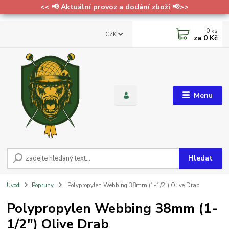
<< 📢 Aktuální provoz a dodání zboží 📢>>
0
ks
CZK
za
0 Kč
Menu
Hledat
Úvod
Popruhy
Polypropylen Webbing 38mm (1-1/2") Olive Drab
Polypropylen Webbing 38mm (1-
1/2") Olive Drab