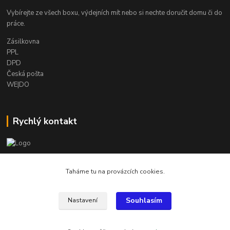
Vybírejte ze všech boxu, výdejních mít nebo si nechte doručit domu či do
práce.
Zásilkovna
PPL
DPD
Česká pošta
WE|DO
Rychlý kontakt
info@armygalanterie.cz
Taháme tu na provázcích cookies.
Souhlasím
Nastavení
Všechny obrázky, popisky a texty jsou chráněny autorským právem