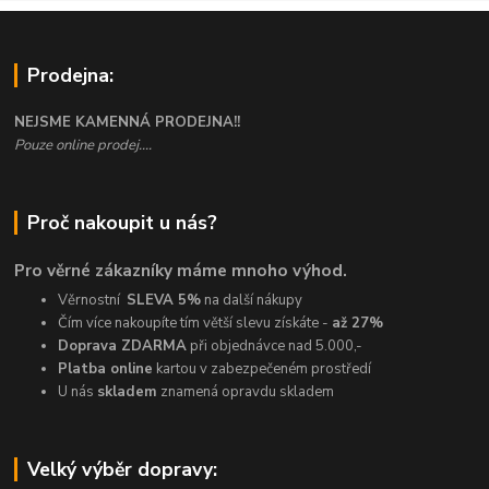
Prodejna:
NEJSME KAMENNÁ PRODEJNA!!
Pouze online prodej....
Proč nakoupit u nás?
Pro věrné zákazníky máme mnoho výhod.
Věrnostní
SLEVA 5%
na další nákupy
Čím více nakoupíte tím větší slevu získáte -
až 27%
Doprava ZDARMA
při objednávce nad 5.000,-
Platba online
kartou v zabezpečeném prostředí
U nás
skladem
znamená opravdu skladem
Velký výběr dopravy: