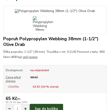
Popruh Polypropylen Webbing 38mm (1-1/2")
Olive Drab
Šířka popruhu: 1-1/2" (38 mm) Tloušťka v cm: 0,1143 Pevnost v tahu: 900
liber (408 kg)
celý popis
Dostupnost
na objednání
Cena před
98 Kč
slevou
Ušetříte
33 Kč (
34
% sleva)
65 Kč
/
m
53,72 Kč
bez DPH
šup do košíku