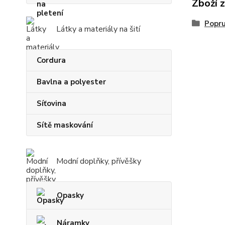
Zboží 
Popr
Látky a materiály na šití
Cordura
Bavlna a polyester
Síťovina
Sítě maskování
Modní doplňky, přívěšky
Opasky
Náramky