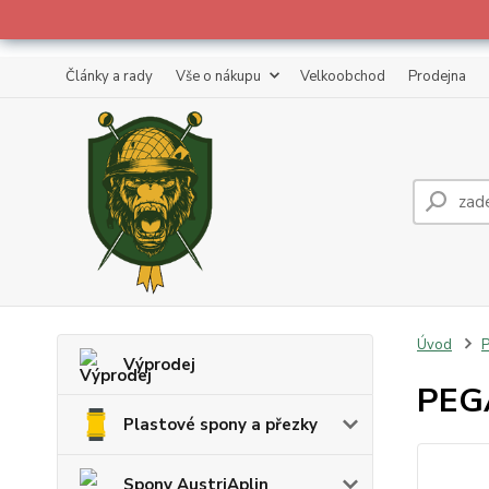
Články a rady
Vše o nákupu
Velkoobchod
Prodejna
Úvod
Výprodej
PEGA
Plastové spony a přezky
Spony AustriAplin