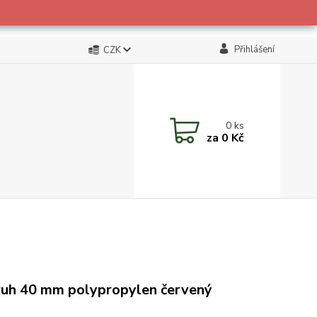
Přihlášení
CZK
0
ks
za
0 Kč
uh 40 mm polypropylen červený