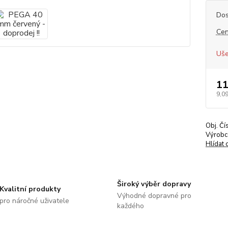
Dos
Cen
Uše
11
9,09
Obj. Čí
Výrobc
Hlídat 
Široký výběr dopravy
Kvalitní produkty
Výhodné dopravné pro
pro náročné uživatele
každého