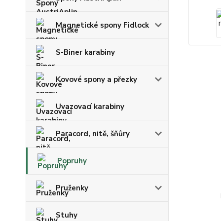
Magnetické spony Fidlock
S-Biner karabiny
Kovové spony a přezky
Uvazovací karabiny
Paracord, nitě, šňůry
Popruhy
Pruženky
Stuhy