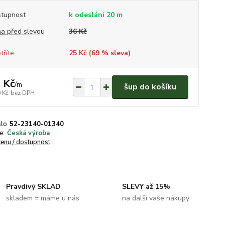
tupnost
k odeslání 20 m
a před slevou
36 Kč
tříte
25 Kč (
69
% sleva)
 Kč
/
m
šup do košíku
 Kč
bez DPH
slo
52-23140-01340
e:
Česká výroba
cenu / dostupnost
Pravdivý SKLAD
SLEVY až 15%
skladem = máme u nás
na další vaše nákupy