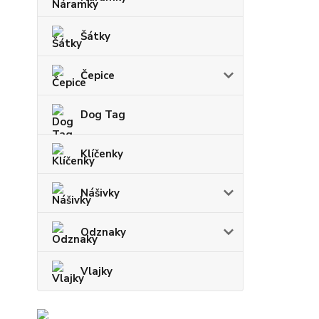
Šátky
Čepice
Dog Tag
Klíčenky
Nášivky
Odznaky
Vlajky