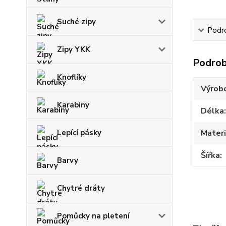
Suché zipy
Podr
Zipy YKK
Podrob
Knoflíky
Výrob
Karabiny
Délka
Lepící pásky
Materi
Šířka
Barvy
Chytré dráty
Pomůcky na pletení