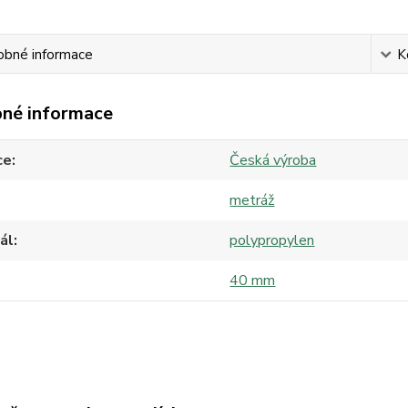
obné informace
K
né informace
ce
Česká výroba
metráž
ál
polypropylen
40 mm