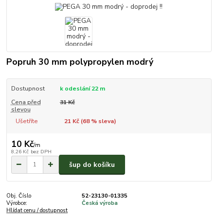
Popruh 30 mm polypropylen modrý
Dostupnost
k odeslání 22 m
Cena před
31 Kč
slevou
Ušetříte
21 Kč (
68
% sleva)
10 Kč
/
m
8,26 Kč
bez DPH
šup do košíku
Obj. Číslo
52-23130-01335
Výrobce:
Česká výroba
Hlídat cenu / dostupnost