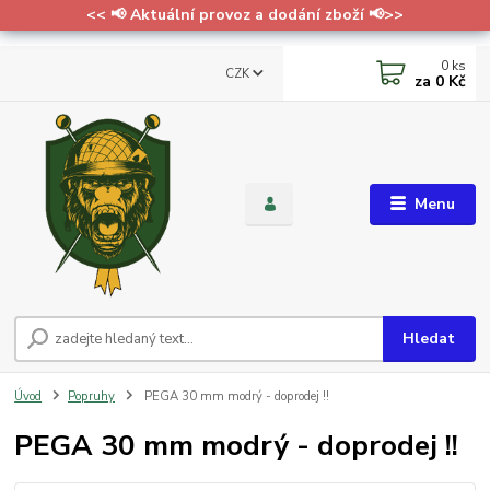
<< 📢 Aktuální provoz a dodání zboží 📢>>
0
ks
CZK
za
0 Kč
Menu
Hledat
Úvod
Popruhy
PEGA 30 mm modrý - doprodej !!
PEGA 30 mm modrý - doprodej !!