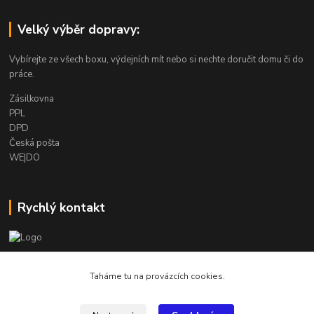
Velký výběr dopravy:
Vybírejte ze všech boxu, výdejních mít nebo si nechte doručit domu či do
práce.
Zásilkovna
PPL
DPD
Česká pošta
WE|DO
Rychlý kontakt
info@armygalanterie.cz
Taháme tu na provázcích cookies.