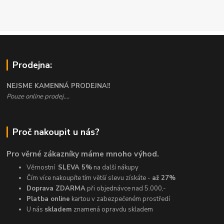
Prodejna:
NEJSME KAMENNÁ PRODEJNA!!
Pouze online prodej....
Proč nakoupit u nás?
Pro věrné zákazníky máme mnoho výhod.
Věrnostní
SLEVA 5%
na další nákupy
Čím více nakoupíte tím větší slevu získáte -
až 27%
Doprava ZDARMA
při objednávce nad 5.000,-
Platba online
kartou v zabezpečeném prostředí
U nás
skladem
znamená opravdu skladem