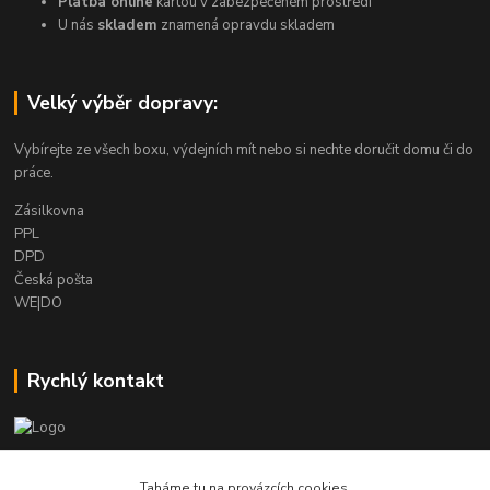
Platba online
kartou v zabezpečeném prostředí
U nás
skladem
znamená opravdu skladem
Velký výběr dopravy:
Vybírejte ze všech boxu, výdejních mít nebo si nechte doručit domu či do
práce.
Zásilkovna
PPL
DPD
Česká pošta
WE|DO
Rychlý kontakt
info@armygalanterie.cz
Taháme tu na provázcích cookies.