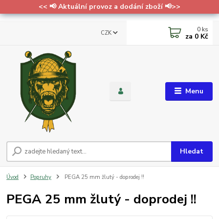
<< 📢 Aktuální provoz a dodání zboží 📢>>
0
ks
CZK
za
0 Kč
Menu
Hledat
Úvod
Popruhy
PEGA 25 mm žlutý - doprodej !!
PEGA 25 mm žlutý - doprodej !!