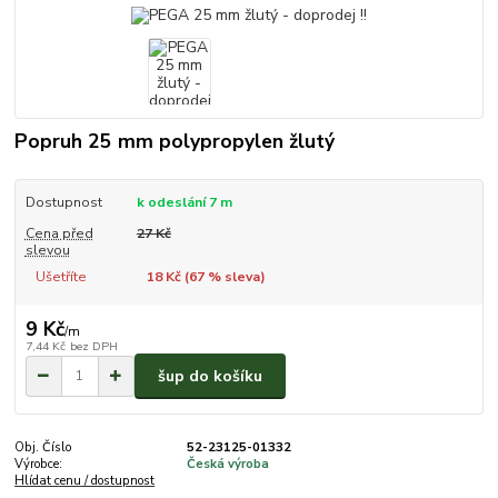
Popruh 25 mm polypropylen žlutý
Dostupnost
k odeslání 7 m
Cena před
27 Kč
slevou
Ušetříte
18 Kč (
67
% sleva)
9 Kč
/
m
7,44 Kč
bez DPH
šup do košíku
Obj. Číslo
52-23125-01332
Výrobce:
Česká výroba
Hlídat cenu / dostupnost