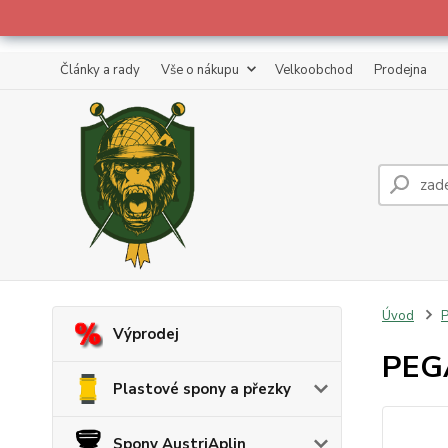
Články a rady
Vše o nákupu
Velkoobchod
Prodejna
Úvod
Výprodej
PEGA
Plastové spony a přezky
Spony AustriAplin