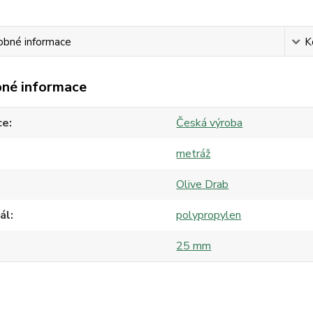
obné informace
K
né informace
ce
Česká výroba
metráž
Olive Drab
ál
polypropylen
25 mm