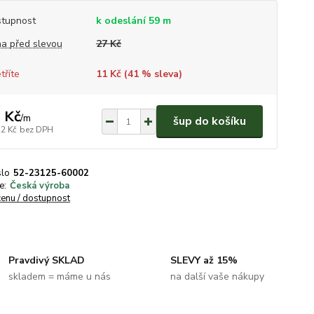
tupnost
k odeslání 59 m
a před slevou
27 Kč
tříte
11 Kč (
41
% sleva)
 Kč
/
m
šup do košíku
22 Kč
bez DPH
slo
52-23125-60002
e:
Česká výroba
cenu / dostupnost
Pravdivý SKLAD
SLEVY až 15%
skladem = máme u nás
na další vaše nákupy