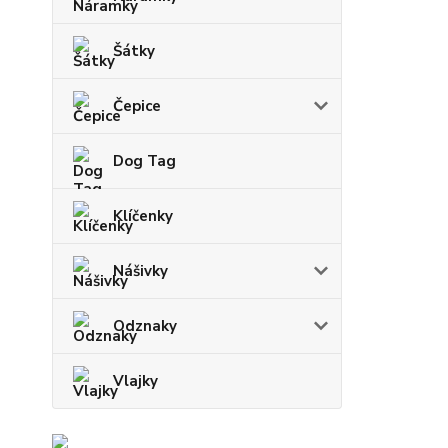
Šátky
Čepice
Dog Tag
Klíčenky
Nášivky
Odznaky
Vlajky