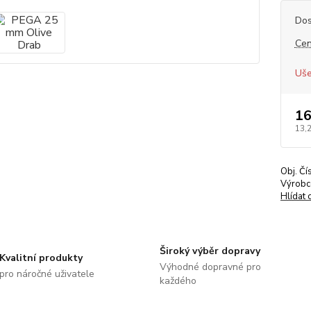
Dos
Cen
Uše
16
13,
Obj. Čí
Výrobc
Hlídat 
Široký výběr dopravy
Kvalitní produkty
Výhodné dopravné pro
pro náročné uživatele
každého