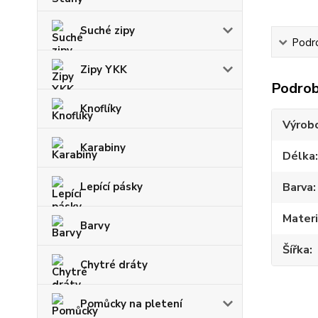
Suché zipy
Podr
Zipy YKK
Podrob
Knoflíky
Výrob
Karabiny
Délka
Lepící pásky
Barva
Materi
Barvy
Šířka
Chytré dráty
Pomůcky na pletení