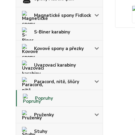
Magnetické spony Fidlock
S-Biner karabiny
Kovové spony a přezky
Uvazovací karabiny
Paracord, nitě, šňůry
Popruhy
Pruženky
Stuhy