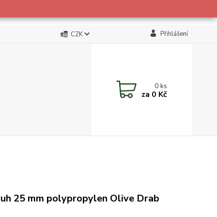
Přihlášení
CZK
0
ks
za
0 Kč
uh 25 mm polypropylen Olive Drab