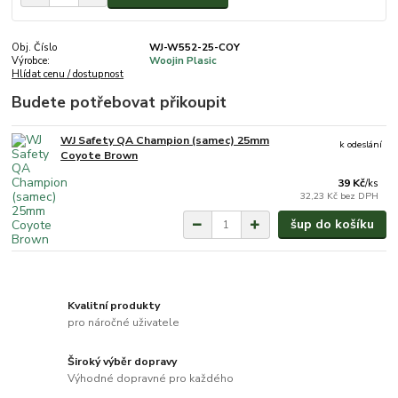
Obj. Číslo
WJ-W552-25-COY
Výrobce:
Woojin Plasic
Hlídat cenu / dostupnost
Budete potřebovat přikoupit
WJ Safety QA Champion (samec) 25mm
k odeslání
Coyote Brown
39 Kč
/
ks
32,23 Kč
bez DPH
šup do košíku
Kvalitní produkty
pro náročné uživatele
Široký výběr dopravy
Výhodné dopravné pro každého