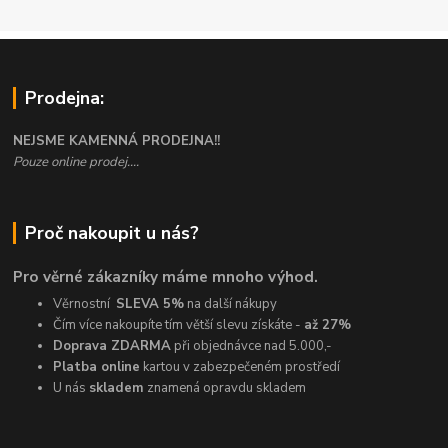
Prodejna:
NEJSME KAMENNÁ PRODEJNA!!
Pouze online prodej....
Proč nakoupit u nás?
Pro věrné zákazníky máme mnoho výhod.
Věrnostní
SLEVA 5%
na další nákupy
Čím více nakoupíte tím větší slevu získáte -
až 27%
Doprava ZDARMA
při objednávce nad 5.000,-
Platba online
kartou v zabezpečeném prostředí
U nás
skladem
znamená opravdu skladem