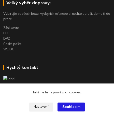
Velký výběr dopravy:
Vybírejte ze všech boxu, výdejních mít nebo si nechte doručit domu či do
práce.
Zásilkovna
PPL
DPD
Česká pošta
WE|DO
Rychlý kontakt
info@armygalanterie.cz
Taháme tu na provázcích cookies.
Souhlasím
Nastavení