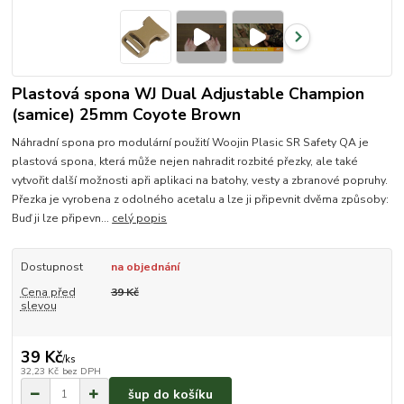
Plastová spona WJ Dual Adjustable Champion
(samice) 25mm Coyote Brown
Náhradní spona pro modulární použití Woojin Plasic SR Safety QA je
plastová spona, která může nejen nahradit rozbité přezky, ale také
vytvořit další možnosti apři aplikaci na batohy, vesty a zbranové popruhy.
Přezka je vyrobena z odolného acetalu a lze ji připevnit dvěma způsoby:
Buď ji lze připevn...
celý popis
Dostupnost
na objednání
Cena před
39 Kč
slevou
39 Kč
/
ks
32,23 Kč
bez DPH
šup do košíku