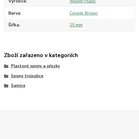
Výrobce
Woojin Plasic
Barva
Coyote Brown
Šířka
25 mm
Zboží zařazeno v kategoriích
Plastové spony a přezky
Spony trojzubce
Samice