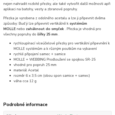
nejen nahradit rozbité přezky, ale také vytvořit další možnosti apři
aplikaci na batohy, vesty a zbranové popruhy.
Přezka je vyrobena z odolného acetalu a lze ji připevnit dvěma
způsoby: Buď ji lze připevnit vertikálně k
systémům
MOLLE
nebo
zaháknout do smyček
. Přezka je vhodná pro
všechny popruhy do
šířky 25 mm
.
rychloupínací víceúčelové přezky pro vertikální připevnění k
MOLLE systémům a k různým poutkům na vybavení
rychlé připojení samec + samice
MOLLE + WEBBING Prodloužení se spojkou SR-25
vhodné pro popruh 25 mm
materiál Acetal
rozměr 6 x 3,5 cm (obou spon samice + samec)
váha cca 12 g
Podrobné informace