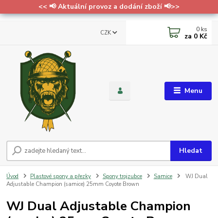
<< 📢 Aktuální provoz a dodání zboží 📢>>
0
ks
CZK
za
0 Kč
Menu
Hledat
Úvod
Plastové spony a přezky
Spony trojzubce
Samice
WJ Dual
Adjustable Champion (samice) 25mm Coyote Brown
WJ Dual Adjustable Champion