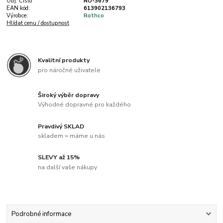
Obj. Číslo
RO-3679
EAN kód:
613902136793
Výrobce:
Rothco
Hlídat cenu / dostupnost
Kvalitní produkty
pro náročné uživatele
Široký výběr dopravy
Výhodné dopravné pro každého
Pravdivý SKLAD
skladem = máme u nás
SLEVY až 15%
na další vaše nákupy
Podrobné informace