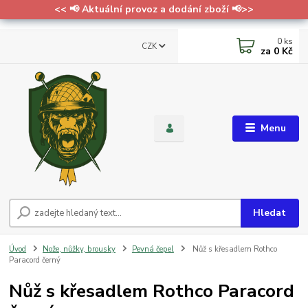
<< 📢 Aktuální provoz a dodání zboží 📢>>
0
ks
CZK
za
0 Kč
Menu
Hledat
Úvod
Nože, nůžky, brousky
Pevná čepel
Nůž s křesadlem Rothco
Paracord černý
Nůž s křesadlem Rothco Paracord