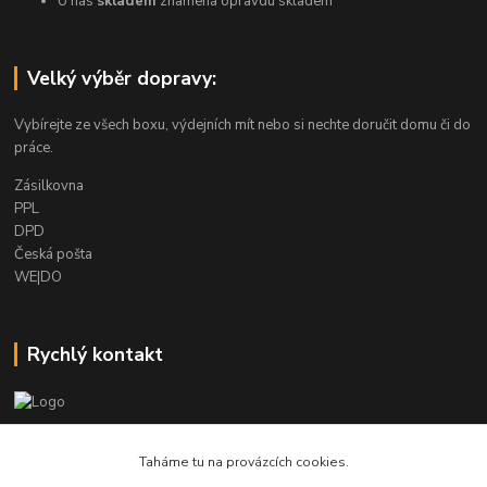
U nás
skladem
znamená opravdu skladem
Velký výběr dopravy:
Vybírejte ze všech boxu, výdejních mít nebo si nechte doručit domu či do
práce.
Zásilkovna
PPL
DPD
Česká pošta
WE|DO
Rychlý kontakt
info@armygalanterie.cz
Taháme tu na provázcích cookies.