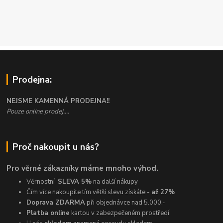
Prodejna:
NEJSME KAMENNÁ PRODEJNA!!
Pouze online prodej....
Proč nakoupit u nás?
Pro věrné zákazníky máme mnoho výhod.
Věrnostní
SLEVA 5%
na další nákupy
Čím více nakoupíte tím větší slevu získáte -
až 27%
Doprava ZDARMA
při objednávce nad 5.000,-
Platba online
kartou v zabezpečeném prostředí