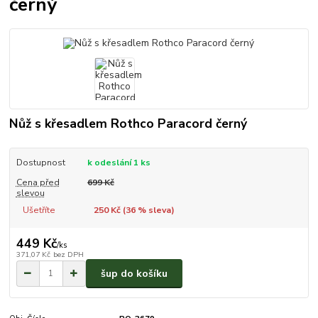
černý
Nůž s křesadlem Rothco Paracord černý
Dostupnost
k odeslání 1 ks
Cena před
699 Kč
slevou
Ušetříte
250 Kč (
36
% sleva)
449 Kč
/
ks
371,07 Kč
bez DPH
šup do košíku