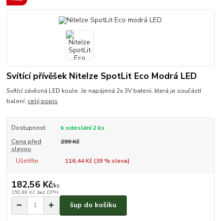
Svítící přívěšek NiteIze SpotLit Eco Modrá LED
Svítící závěsná LED koule. Je napájená 2x 3V baterii, která je součástí
balení.
celý popis
Dostupnost
k odeslání 2 ks
Cena před
299 Kč
slevou
Ušetříte
116,44 Kč (
39
% sleva)
182,56 Kč
/
ks
150,88 Kč
bez DPH
šup do košíku