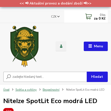
<< 📢 Aktuální provoz a dodání zboží 📢>>
0
ks
CZK
za
0 Kč
Menu
Hledat
Úvod
Světla a svítilny
Bezpečnostní
NiteIze SpotLit Eco modrá LED
NiteIze SpotLit Eco modrá LED
Akce