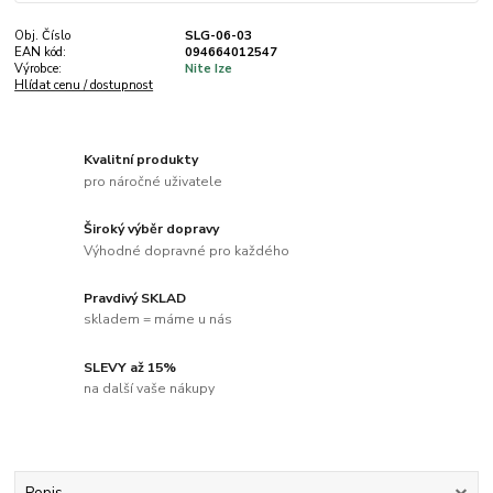
Obj. Číslo
SLG-06-03
EAN kód:
094664012547
Výrobce:
Nite Ize
Hlídat cenu / dostupnost
Kvalitní produkty
pro náročné uživatele
Široký výběr dopravy
Výhodné dopravné pro každého
Pravdivý SKLAD
skladem = máme u nás
SLEVY až 15%
na další vaše nákupy
Popis