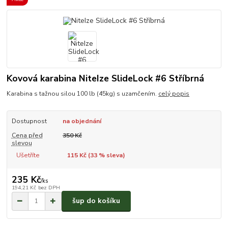
Kovová karabina NiteIze SlideLock #6 Stříbrná
Karabina s tažnou silou 100 lb (45kg) s uzamčením.
celý popis
Dostupnost
na objednání
Cena před
350 Kč
slevou
Ušetříte
115 Kč (
33
% sleva)
235 Kč
/
ks
194,21 Kč
bez DPH
šup do košíku