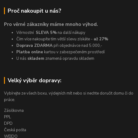
Proč nakoupit u nás?
Pro věrné zákazníky máme mnoho výhod.
Věrnostní
SLEVA 5%
na další nákupy
Čím více nakoupíte tím větší slevu získáte -
až 27%
Doprava ZDARMA
při objednávce nad 5.000,-
Platba online
kartou v zabezpečeném prostředí
U nás
skladem
znamená opravdu skladem
Velký výběr dopravy:
Vybírejte ze všech boxu, výdejních mít nebo si nechte doručit domu či do
práce.
Zásilkovna
PPL
DPD
Česká pošta
WE|DO