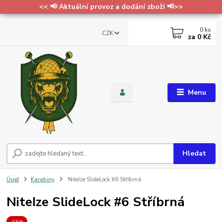
<< 📢 Aktuální provoz a dodání zboží 📢>>
0
ks
CZK
za
0 Kč
Menu
Hledat
Úvod
Karabiny
NiteIze SlideLock #6 Stříbrná
NiteIze SlideLock #6 Stříbrná
Akce