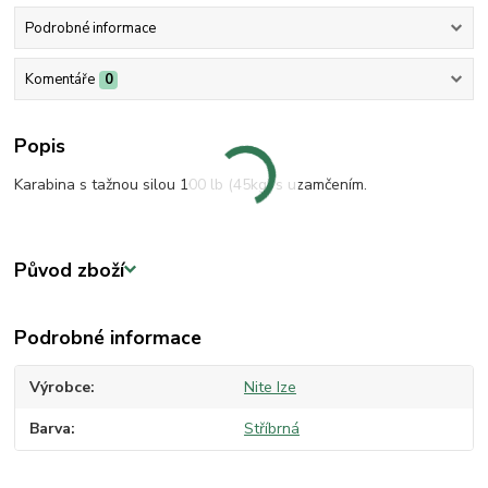
Podrobné informace
Komentáře
0
Popis
Karabina s tažnou silou 100 lb (45kg) s uzamčením.
Původ zboží
Podrobné informace
Výrobce
Nite Ize
Barva
Stříbrná