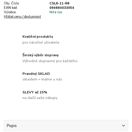
Obj. Číslo
CSL6-11-R6
EAN kód:
094664033054
Výrobce:
Nite Ize
Hlídat cenu / dostupnost
Kvalitní produkty
pro náročné uživatele
Široký výběr dopravy
Výhodné dopravné pro každého
Pravdivý SKLAD
skladem = máme u nás
SLEVY až 15%
na další vaše nákupy
Popis