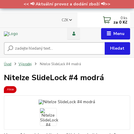
<< 📢 Aktuální provoz a dodání zboží 📢>>
0
ks
CZK
za
0 Kč
Menu
Hledat
Úvod
Výprodej
NiteIze SlideLock #4 modrá
NiteIze SlideLock #4 modrá
Akce