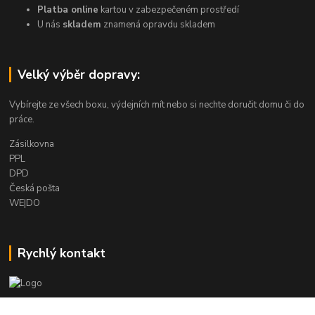
Platba online
kartou v zabezpečeném prostředí
U nás
skladem
znamená opravdu skladem
Velký výběr dopravy:
Vybírejte ze všech boxu, výdejních mít nebo si nechte doručit domu či do
práce.
Zásilkovna
PPL
DPD
Česká pošta
WE|DO
Rychlý kontakt