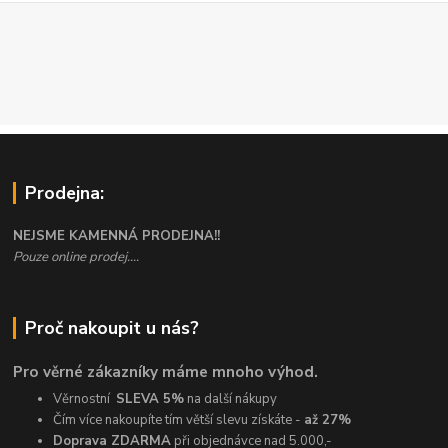
Prodejna:
NEJSME KAMENNÁ PRODEJNA!!
Pouze online prodej....
Proč nakoupit u nás?
Pro věrné zákazníky máme mnoho výhod.
Věrnostní
SLEVA 5%
na další nákupy
Čím více nakoupíte tím větší slevu získáte -
až 27%
Doprava ZDARMA
při objednávce nad 5.000,-