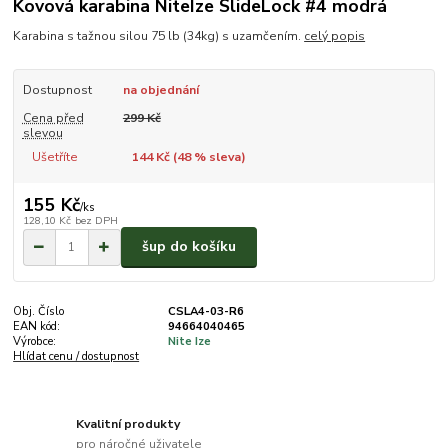
Kovová karabina NiteIze SlideLock #4 modrá
Karabina s tažnou silou 75 lb (34kg) s uzamčením.
celý popis
Dostupnost
na objednání
Cena před
299 Kč
slevou
Ušetříte
144 Kč (
48
% sleva)
155 Kč
/
ks
128,10 Kč
bez DPH
šup do košíku
Obj. Číslo
CSLA4-03-R6
EAN kód:
94664040465
Výrobce:
Nite Ize
Hlídat cenu / dostupnost
Kvalitní produkty
pro náročné uživatele