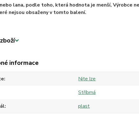
nebo lana, podle toho, která hodnota je menší, Výrobce ne
teré nejsou obsaženy v tomto balení.
zboží
né informace
ce
Nite Ize
Stříbrná
ál
plast