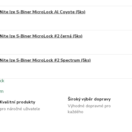
Nite Ize S-Biner MicroLock Al Coyote (5ks)
Nite Ize S-Biner MicroLock #2 černá (5ks)
Nite Ize S-Biner MicroLock #2 Spectrum (5ks)
Široký výběr dopravy
Kvalitní produkty
Výhodné dopravné pro
pro náročné uživatele
každého