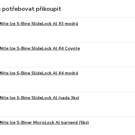
 potřebovat přikoupit
Nite Ize S-Bine SlideLock Al #3 modrá
Nite Ize S-Bine SlideLock Al #4 Coyote
Nite Ize S-Bine SlideLock Al #4 modrá
Nite Ize S-Bine SlideLock Al (sada 3ks)
Nite Ize S-Biner MicroLock Al barvené (5ks)