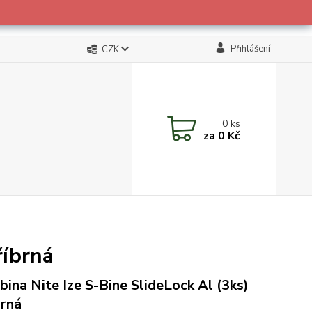
Přihlášení
CZK
0
ks
za
0 Kč
říbrná
bina Nite Ize S-Bine SlideLock Al (3ks)
brná