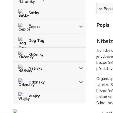
Popi
Šátky
Popis
Čepice
NiteI
Dog Tag
Ikonický 
Klíčenky
je vybav
bezpečně 
Nášivky
představu
Organizuj
Odznaky
NiteIze S
bezpečně
Vlajky
dokud se 
SlideLock