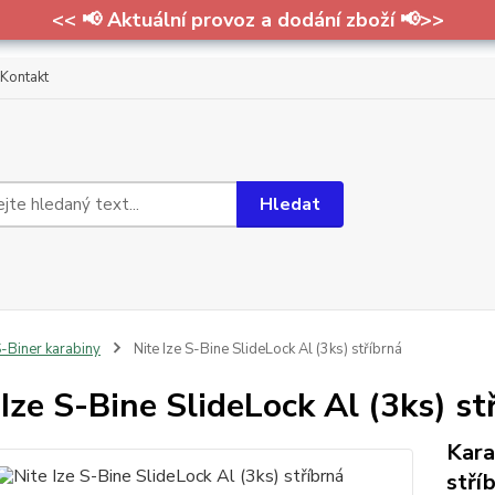
<< 📢 Aktuální provoz a dodání zboží 📢>>
Kontakt
Hledat
-Biner karabiny
Nite Ize S-Bine SlideLock Al (3ks) stříbrná
 Ize S-Bine SlideLock Al (3ks) st
Kara
stří