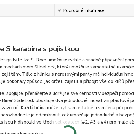
s
Podrobné informace
ze S karabina s pojistkou
design Nite Ize S-Biner umožňuje rychlé a snadné připevnění pom
en mechanismem SlideLock, který umožňuje samostatné uzamčení
zajištěny. Tělo z hliníku s nerezovými panty má individuální hmot
je dokonalý způsob, jak držet, zajistit a připojit vše od klíčů př
te, spojujte, přenášejte a udržujte své cennosti v bezpečí pomo
-Biner SlideLock obsahuje dva jednoduché, inovativní plastové po
 zavřené. Každá brána může být samostatně uzamčena pro pohod
nerozhodnete je odemknout, což umožňuje jednoduché a bezpečné
s jsou k dispozici ve třech velikostech (#2, #3 a #4) pro malé až