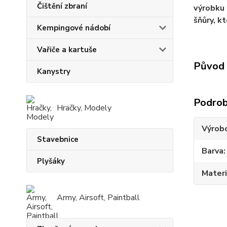
Čištění zbraní
výrobku 
šňůry, k
Kempingové nádobí
Vařiče a kartuše
Původ 
Kanystry
Podrob
Hračky, Modely
Výrob
Stavebnice
Barva
Plyšáky
Materi
Army, Airsoft, Paintball