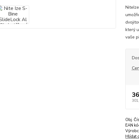
NiteIze
umožňu
dvojit
který 
vaše p
Dos
Cen
36
301
Obj. Čí
EAN kó
Výrobc
Hlídat 