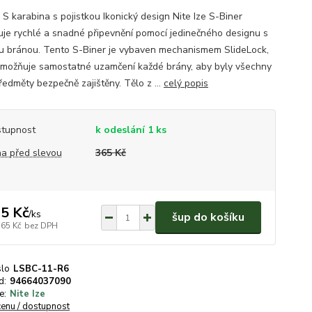
 S karabina s pojistkou Ikonický design Nite Ize S-Biner
je rychlé a snadné připevnění pomocí jedinečného designu s
ou bránou. Tento S-Biner je vybaven mechanismem SlideLock,
umožňuje samostatné uzamčení každé brány, aby byly všechny
ředměty bezpečně zajištěny. Tělo z ...
celý popis
tupnost
k odeslání 1 ks
a před slevou
365 Kč
5 Kč
/
ks
šup do košíku
,65 Kč
bez DPH
slo
LSBC-11-R6
d:
94664037090
e:
Nite Ize
cenu / dostupnost