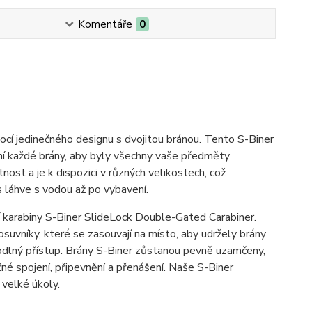
Komentáře
0
ocí jedinečného designu s dvojitou bránou. Tento S-Biner
 každé brány, aby byly všechny vaše předměty
nost a je k dispozici v různých velikostech, což
es láhve s vodou až po vybavení.
cí karabiny S-Biner SlideLock Double-Gated Carabiner.
suvníky, které se zasouvají na místo, aby udržely brány
lný přístup. Brány S-Biner zůstanou pevně uzamčeny,
 spojení, připevnění a přenášení. Naše S-Biner
 velké úkoly.