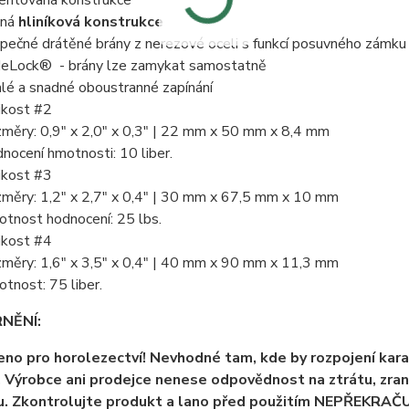
entovaná konstrukce
vná
hliníková konstrukce
pečné drátěné brány z nerezové oceli s funkcí posuvného zámku
deLock® - brány lze zamykat samostatně
hlé a snadné oboustranné zapínání
ikost #2
měry: 0,9" x 2,0" x 0,3" | 22 mm x 50 mm x 8,4 mm
nocení hmotnosti: 10 liber.
ikost #3
měry: 1,2" x 2,7" x 0,4" | 30 mm x 67,5 mm x 10 mm
tnost hodnocení: 25 lbs.
ikost #4
měry: 1,6" x 3,5" x 0,4" | 40 mm x 90 mm x 11,3 mm
tnost: 75 liber.
NĚNÍ:
eno pro horolezectví! Nevhodné tam, kde by rozpojení kar
.
Výrobce ani prodejce nenese odpovědnost na ztrátu, zran
. Zkontrolujte produkt a lano před použitím NEPŘEKRAČUJTE