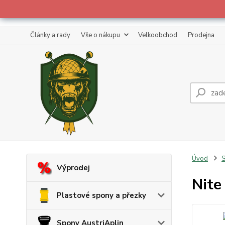
Články a rady
Vše o nákupu
Velkoobchod
Prodejna
Úvod
S
Výprodej
Nite
Plastové spony a přezky
Spony AustriAplin