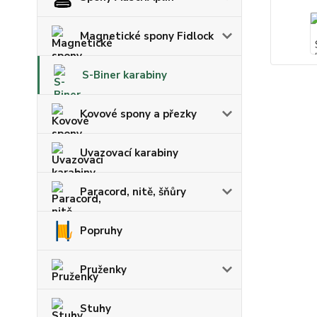
Magnetické spony Fidlock
S-Biner karabiny
Kovové spony a přezky
Uvazovací karabiny
Paracord, nitě, šňůry
Popruhy
Pruženky
Stuhy