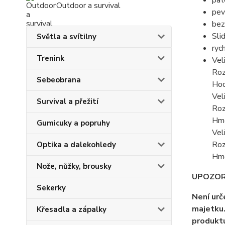
pat
Outdoor a survival
pe
bez
Sli
Světla a svítilny
ryc
Trenink
Vel
Roz
Sebeobrana
Hod
Vel
Survival a přežití
Roz
Hmo
Gumicuky a popruhy
Vel
Roz
Optika a dalekohledy
Hmo
Nože, nůžky, brousky
UPOZOR
Sekerky
Není urč
majetku
Křesadla a zápalky
produktu