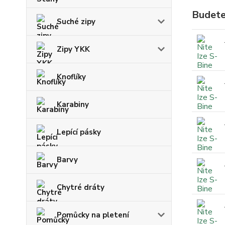
Budete
Suché zipy
Zipy YKK
Knoflíky
Karabiny
Lepící pásky
Barvy
Chytré dráty
Pomůcky na pletení