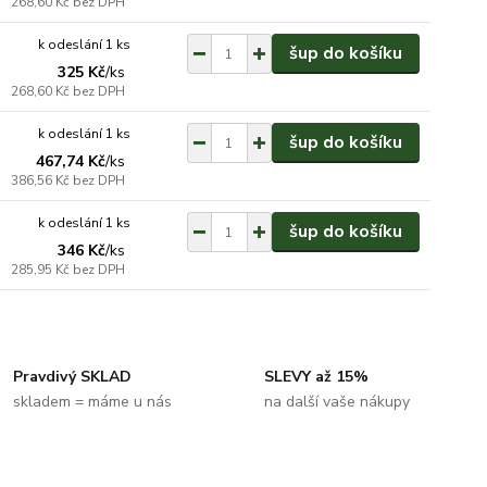
268,60 Kč
bez DPH
k odeslání 1 ks
šup do košíku
325 Kč
/
ks
268,60 Kč
bez DPH
k odeslání 1 ks
šup do košíku
467,74 Kč
/
ks
386,56 Kč
bez DPH
k odeslání 1 ks
šup do košíku
346 Kč
/
ks
285,95 Kč
bez DPH
Pravdivý SKLAD
SLEVY až 15%
skladem = máme u nás
na další vaše nákupy