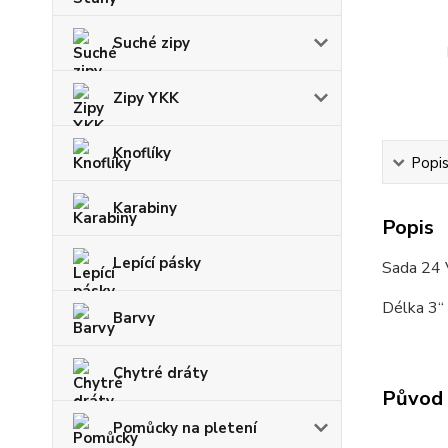
Suché zipy
Zipy YKK
Knoflíky
Popi
Karabiny
Popis
Lepící pásky
Sada 24 V
Délka 3“
Barvy
Chytré dráty
Původ 
Pomůcky na pletení