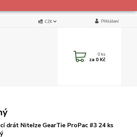
Přihlášení
CZK
0
ks
za
0 Kč
ný
cí drát NiteIze GearTie ProPac #3 24 ks
ý