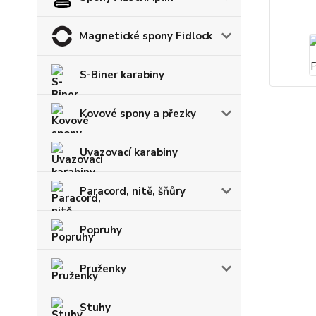
Magnetické spony Fidlock
S-Biner karabiny
Kovové spony a přezky
Uvazovací karabiny
Paracord, nitě, šňůry
Popruhy
Pruženky
Stuhy