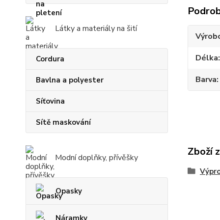
Podrob
Látky a materiály na šití
Výrob
Délka
Cordura
Barva
Bavlna a polyester
Síťovina
Sítě maskování
Zboží 
Modní doplňky, přívěšky
Výpr
Opasky
Náramky