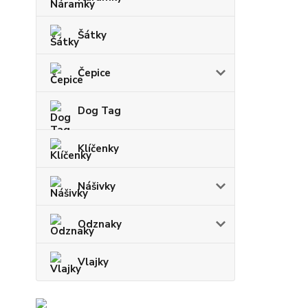
Šátky
Čepice
Dog Tag
Klíčenky
Nášivky
Odznaky
Vlajky