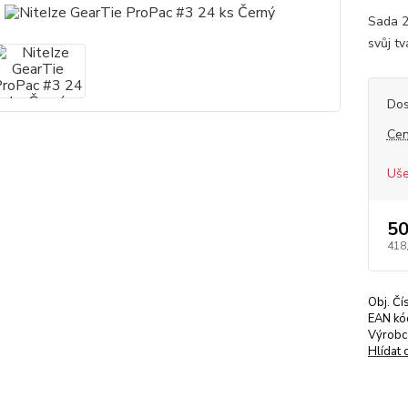
Sada 2
svůj t
Dos
Cen
Uše
50
418
Obj. Čí
EAN kó
Výrobc
Hlídat 