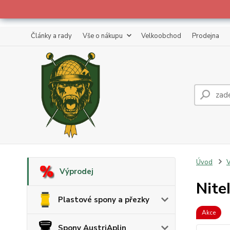
Články a rady
Vše o nákupu
Velkoobchod
Prodejna
Úvod
V
Výprodej
Nite
Plastové spony a přezky
Akce
Spony AustriAplin