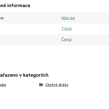
né informace
ce
Nite Ize
7,6cm
Černá
zařazeno v kategoriích
odej
Chytré dráty