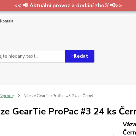
<< 📢 Aktuální provoz a dodání zboží 📢>>
Kontakt
Hledat
ýprodej
NiteIze GearTie ProPac #3 24 ks Černý
Ize GearTie ProPac #3 24 ks Čer
Váza
Čern