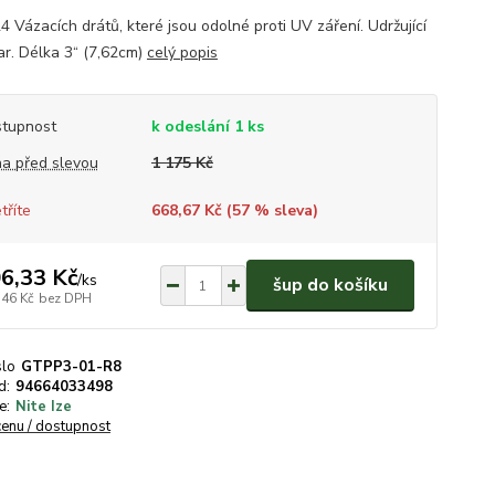
4 Vázacích drátů, které jsou odolné proti UV záření. Udržující
var. Délka 3“ (7,62cm)
celý popis
tupnost
k odeslání 1 ks
a před slevou
1 175 Kč
tříte
668,67 Kč (
57
% sleva)
6,33 Kč
/
ks
šup do košíku
,46 Kč
bez DPH
slo
GTPP3-01-R8
d:
94664033498
e:
Nite Ize
cenu / dostupnost