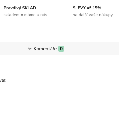
Pravdivý SKLAD
SLEVY až 15%
skladem = máme u nás
na další vaše nákupy
Komentáře
0
var.