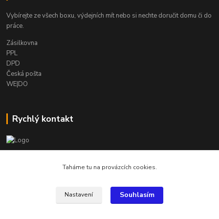
Vybírejte ze všech boxu, výdejních mít nebo si nechte doručit domu či do
práce.
Zásilkovna
PPL
DPD
Česká pošta
WE|DO
Rychlý kontakt
info@armygalanterie.cz
Taháme tu na provázcích cookies.
Souhlasím
Nastavení