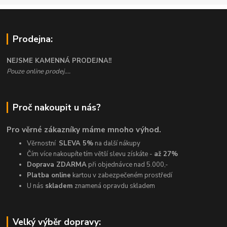
Prodejna:
NEJSME KAMENNÁ PRODEJNA!!
Pouze online prodej....
Proč nakoupit u nás?
Pro věrné zákazníky máme mnoho výhod.
Věrnostní
SLEVA 5%
na další nákupy
Čím více nakoupíte tím větší slevu získáte -
až 27%
Doprava ZDARMA
při objednávce nad 5.000,-
Platba online
kartou v zabezpečeném prostředí
U nás
skladem
znamená opravdu skladem
Velký výběr dopravy: