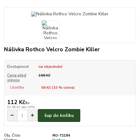
Nášivka Rothco Velcro Zombie Killer
Dostupnost
na objednání
Cena před
168 Kč
slevou
Ušetříte
56 Kč (
33
% sleva)
112 Kč
/
ks
92,56 Kč
bez DPH
šup do košíku
Obj. Číslo
RO-72184