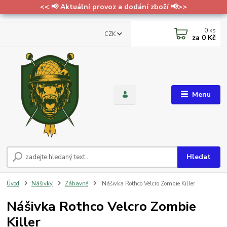
<< 📢 Aktuální provoz a dodání zboží 📢>>
0
ks
CZK
za
0 Kč
Menu
Hledat
Úvod
Nášivky
Zábavné
Nášivka Rothco Velcro Zombie Killer
Nášivka Rothco Velcro Zombie
Killer