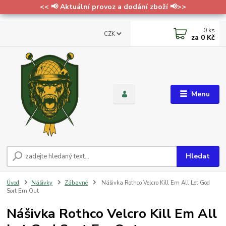
<< 📢 Aktuální provoz a dodání zboží 📢>>
0
ks
CZK
za
0 Kč
Menu
Hledat
Úvod
Nášivky
Zábavné
Nášivka Rothco Velcro Kill Em All Let God
Sort Em Out
Nášivka Rothco Velcro Kill Em All