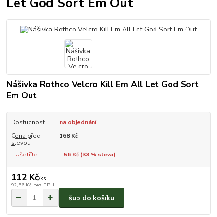
Let God Sort Em Out
Nášivka Rothco Velcro Kill Em All Let God Sort
Em Out
Dostupnost
na objednání
Cena před
168 Kč
slevou
Ušetříte
56 Kč (
33
% sleva)
112 Kč
/
ks
92,56 Kč
bez DPH
šup do košíku