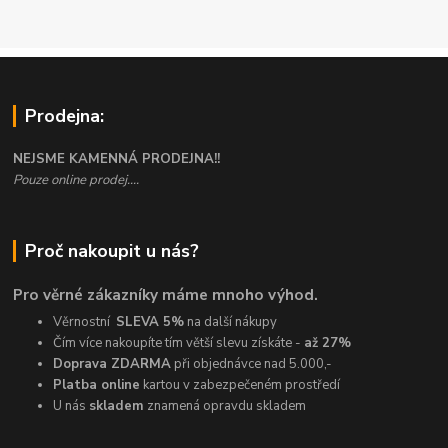
Prodejna:
NEJSME KAMENNÁ PRODEJNA!!
Pouze online prodej....
Proč nakoupit u nás?
Pro věrné zákazníky máme mnoho výhod.
Věrnostní
SLEVA 5%
na další nákupy
Čím více nakoupíte tím větší slevu získáte -
až 27%
Doprava ZDARMA
při objednávce nad 5.000,-
Platba online
kartou v zabezpečeném prostředí
U nás
skladem
znamená opravdu skladem