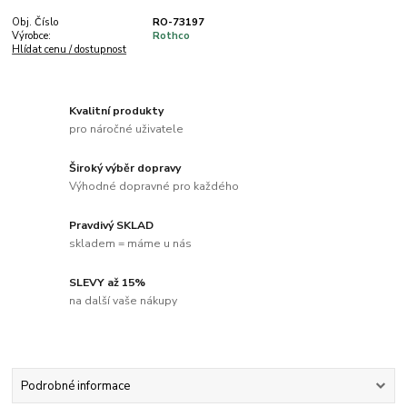
Obj. Číslo
RO-73197
Výrobce:
Rothco
Hlídat cenu / dostupnost
Kvalitní produkty
pro náročné uživatele
Široký výběr dopravy
Výhodné dopravné pro každého
Pravdivý SKLAD
skladem = máme u nás
SLEVY až 15%
na další vaše nákupy
Podrobné informace