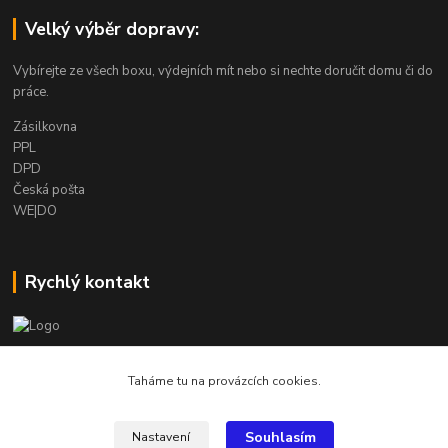
Velký výběr dopravy:
Vybírejte ze všech boxu, výdejních mít nebo si nechte doručit domu či do
práce.
Zásilkovna
PPL
DPD
Česká pošta
WE|DO
Rychlý kontakt
info@armygalanterie.cz
Taháme tu na provázcích cookies.
Souhlasím
Nastavení