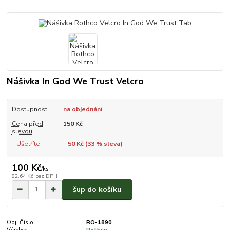
Nášivka In God We Trust Velcro
Dostupnost
na objednání
Cena před
150 Kč
slevou
Ušetříte
50 Kč (
33
% sleva)
100 Kč
/
ks
82,64 Kč
bez DPH
šup do košíku
Obj. Číslo
RO-1890