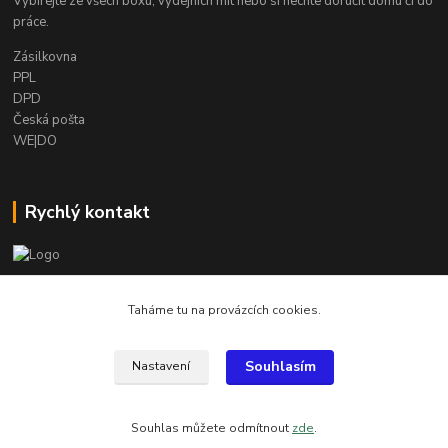
Vybírejte ze všech boxu, výdejních mít nebo si nechte doručit domu či do
práce.
Zásilkovna
PPL
DPD
Česká pošta
WE|DO
Rychlý kontakt
info@armygalanterie.cz
Taháme tu na provázcích cookies.
Souhlasím
Nastavení
Všechny obrázky, popisky a texty jsou chráněny autorským právem
Souhlas můžete odmítnout
zde
.