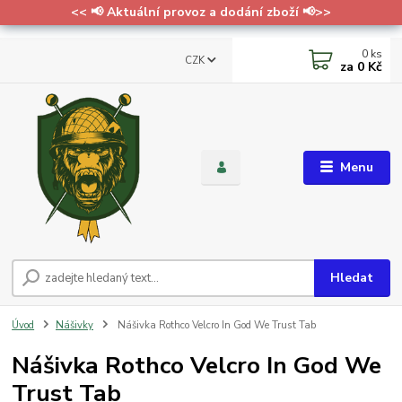
<< 📢 Aktuální provoz a dodání zboží 📢>>
0
ks
CZK
za
0 Kč
Menu
Hledat
Úvod
Nášivky
Nášivka Rothco Velcro In God We Trust Tab
Nášivka Rothco Velcro In God We
Trust Tab