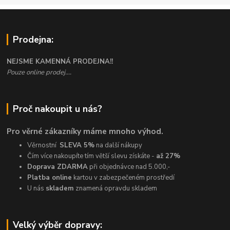
Prodejna:
NEJSME KAMENNÁ PRODEJNA!!
Pouze online prodej....
Proč nakoupit u nás?
Pro věrné zákazníky máme mnoho výhod.
Věrnostní
SLEVA 5%
na další nákupy
Čím více nakoupíte tím větší slevu získáte -
až 27%
Doprava ZDARMA
při objednávce nad 5.000,-
Platba online
kartou v zabezpečeném prostředí
U nás
skladem
znamená opravdu skladem
Velký výběr dopravy: