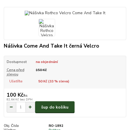
Nášivka Come And Take It černá Velcro
Dostupnost
na objednání
Cena před
150 Kč
slevou
Ušetříte
50 Kč (
33
% sleva)
100 Kč
/
ks
82,64 Kč
bez DPH
šup do košíku
Obj. Číslo
RO-1892