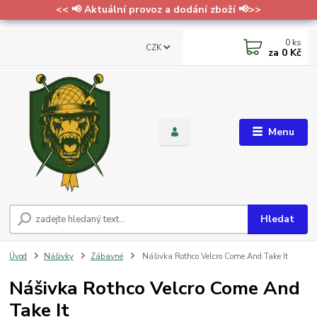
<< 📢 Aktuální provoz a dodání zboží 📢>>
0
ks
CZK
za
0 Kč
Menu
Hledat
Úvod
Nášivky
Zábavné
Nášivka Rothco Velcro Come And Take It
Nášivka Rothco Velcro Come And
Take It