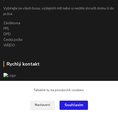
Vybírejte ze všech boxu, výdejních mít nebo si nechte doručit domu či do
práce.
Zásilkovna
PPL
DPD
Česká pošta
WE|DO
Rychlý kontakt
info@armygalanterie.cz
Taháme tu na provázcích cookies.
Souhlasím
Nastavení