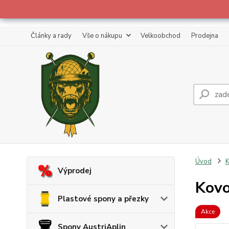
Články a rady
Vše o nákupu
Velkoobchod
Prodejna
Úvod
K
Výprodej
Kovo
Plastové spony a přezky
Akce
Spony AustriAplin