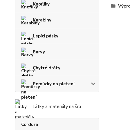
Knoflíky
Výpr
Karabiny
Lepící pásky
Barvy
Chytré dráty
Pomůcky na pletení
Látky a materiály na šití
Cordura