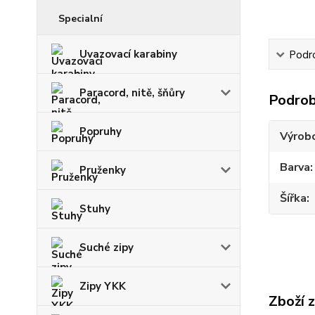
Specialní
Uvazovací karabiny
Podr
Paracord, nitě, šňůry
Podrob
Popruhy
Výrob
Barva
Pruženky
Šířka
Stuhy
Suché zipy
Zipy YKK
Zboží 