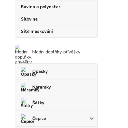
Bavlna a polyester
Síťovina
Sítě maskování
Modní doplňky, přívěšky
Opasky
Náramky
Šátky
Čepice