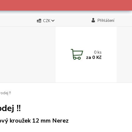
Přihlášení
CZK
0
ks
za
0 Kč
dej !!
ej !!
vý kroužek 12 mm Nerez