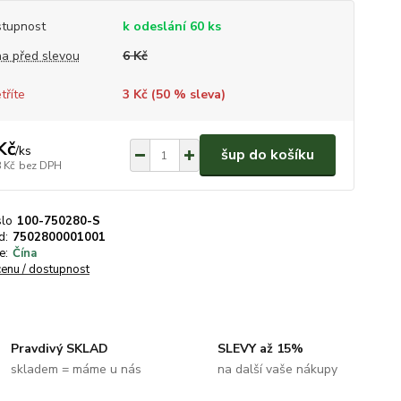
tupnost
k odeslání 60 ks
a před slevou
6 Kč
tříte
3 Kč (
50
% sleva)
Kč
/
ks
šup do košíku
 Kč
bez DPH
slo
100-750280-S
d:
7502800001001
e:
Čína
cenu / dostupnost
Pravdivý SKLAD
SLEVY až 15%
skladem = máme u nás
na další vaše nákupy