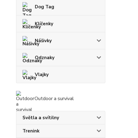
Dog Tag
Klíčenky
Nášivky
Odznaky
Vlajky
Outdoor a survival
Světla a svítilny
Trenink