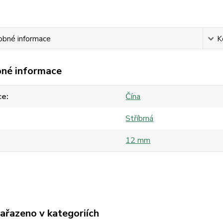
obné informace
K
né informace
ce
Čína
Stříbrná
12 mm
zařazeno v kategoriích