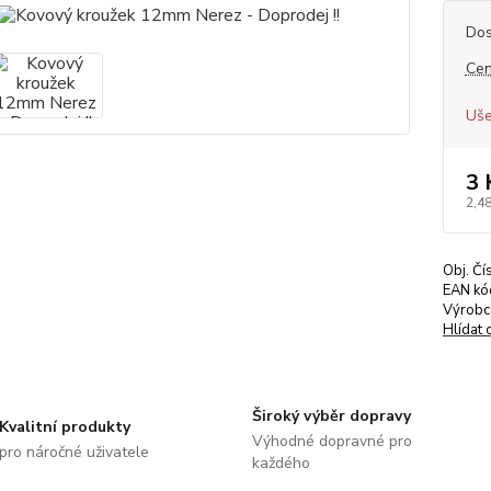
Dos
Cen
Uše
3 
2,48
Obj. Čí
EAN kó
Výrobc
Hlídat 
Široký výběr dopravy
Kvalitní produkty
Výhodné dopravné pro
pro náročné uživatele
každého