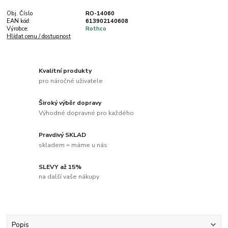
Obj. Číslo
RO-14060
EAN kód:
613902140608
Výrobce:
Rothco
Hlídat cenu / dostupnost
Kvalitní produkty
pro náročné uživatele
Široký výběr dopravy
Výhodné dopravné pro každého
Pravdivý SKLAD
skladem = máme u nás
SLEVY až 15%
na další vaše nákupy
Popis