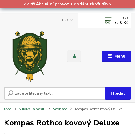
<< 📢 Aktuální provoz a dodání zboží 📢>>
0
ks
CZK
za
0 Kč
Menu
Hledat
Úvod
Survival a přežití
Navigace
Kompas Rothco kovový Deluxe
Kompas Rothco kovový Deluxe