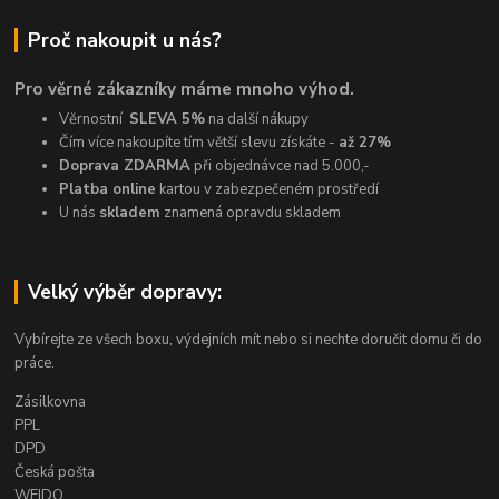
Proč nakoupit u nás?
Pro věrné zákazníky máme mnoho výhod.
Věrnostní
SLEVA 5%
na další nákupy
Čím více nakoupíte tím větší slevu získáte -
až 27%
Doprava ZDARMA
při objednávce nad 5.000,-
Platba online
kartou v zabezpečeném prostředí
U nás
skladem
znamená opravdu skladem
Velký výběr dopravy:
Vybírejte ze všech boxu, výdejních mít nebo si nechte doručit domu či do
práce.
Zásilkovna
PPL
DPD
Česká pošta
WE|DO