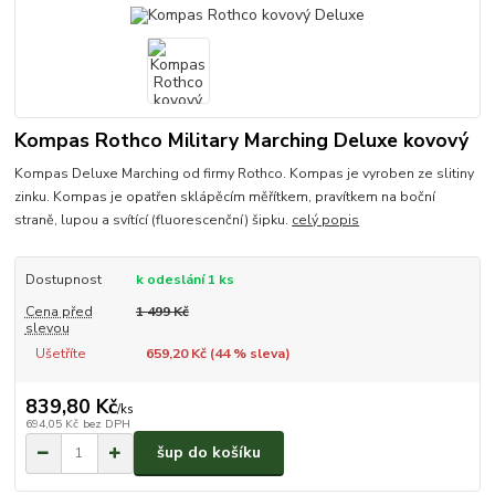
Kompas Rothco Military Marching Deluxe kovový
Kompas Deluxe Marching od firmy Rothco. Kompas je vyroben ze slitiny
zinku. Kompas je opatřen sklápěcím měřítkem, pravítkem na boční
straně, lupou a svítící (fluorescenční) šipku.
celý popis
Dostupnost
k odeslání 1 ks
Cena před
1 499 Kč
slevou
Ušetříte
659,20 Kč (
44
% sleva)
839,80 Kč
/
ks
694,05 Kč
bez DPH
šup do košíku