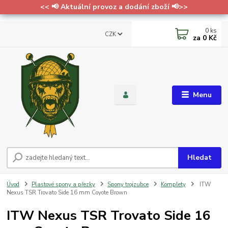
<< 📢 Aktuální provoz a dodání zboží 📢>>
0
ks
CZK
za
0 Kč
Menu
Hledat
Úvod
Plastové spony a přezky
Spony trojzubce
Komplety
ITW
Nexus TSR Trovato Side 16 mm Coyote Brown
ITW Nexus TSR Trovato Side 16