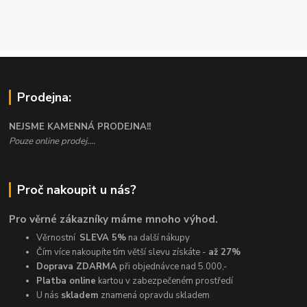
Prodejna:
NEJSME KAMENNÁ PRODEJNA!!
Pouze online prodej....
Proč nakoupit u nás?
Pro věrné zákazníky máme mnoho výhod.
Věrnostní
SLEVA 5%
na další nákupy
Čím více nakoupíte tím větší slevu získáte -
až 27%
Doprava ZDARMA
při objednávce nad 5.000,-
Platba online
kartou v zabezpečeném prostředí
U nás
skladem
znamená opravdu skladem