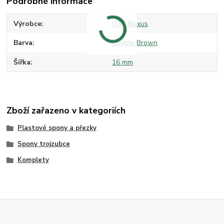
Podrobné informace
Výrobce
ITW Nexus
Barva
Coyote Brown
Šířka
16 mm
Zboží zařazeno v kategoriích
Plastové spony a přezky
Spony trojzubce
Komplety