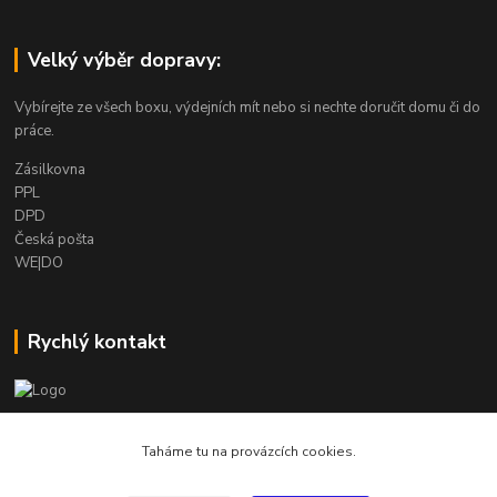
Velký výběr dopravy:
Vybírejte ze všech boxu, výdejních mít nebo si nechte doručit domu či do
práce.
Zásilkovna
PPL
DPD
Česká pošta
WE|DO
Rychlý kontakt
info@armygalanterie.cz
Taháme tu na provázcích cookies.