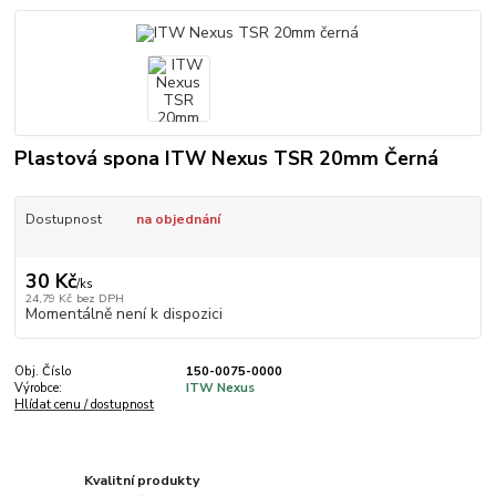
Plastová spona ITW Nexus TSR 20mm Černá
Dostupnost
na objednání
30 Kč
/
ks
24,79 Kč
bez DPH
Momentálně není k dispozici
Obj. Číslo
150-0075-0000
Výrobce:
ITW Nexus
Hlídat cenu / dostupnost
Kvalitní produkty