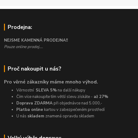
Prodejna:
NEJSME KAMENNÁ PRODEJNA!!
Pouze online prodej....
Proč nakoupit u nás?
Pro věrné zákazníky máme mnoho výhod.
Věrnostní
SLEVA 5%
na další nákupy
Čím více nakoupíte tím větší slevu získáte -
až 27%
Doprava ZDARMA
při objednávce nad 5.000,-
Platba online
kartou v zabezpečeném prostředí
U nás
skladem
znamená opravdu skladem