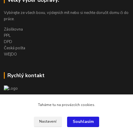
Velký výběr dopravy:
Vybírejte ze všech boxu, výdejních mít nebo si nechte doručit domu či do
práce.
Zásilkovna
PPL
DPD
Česká pošta
WE|DO
Rychlý kontakt
info@armygalanterie.cz
Taháme tu na provázcích cookies.
Souhlasím
Nastavení