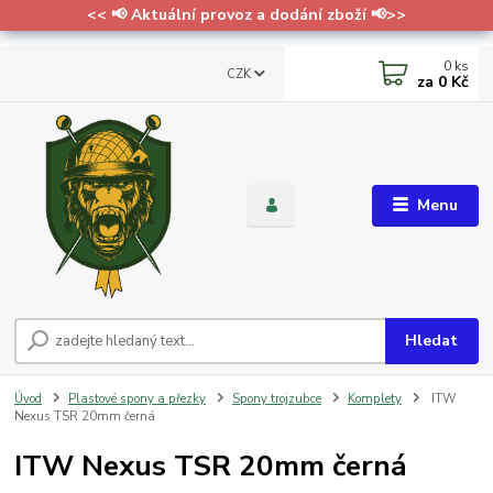
<< 📢 Aktuální provoz a dodání zboží 📢>>
0
ks
CZK
za
0 Kč
Menu
Hledat
Úvod
Plastové spony a přezky
Spony trojzubce
Komplety
ITW
Nexus TSR 20mm černá
ITW Nexus TSR 20mm černá