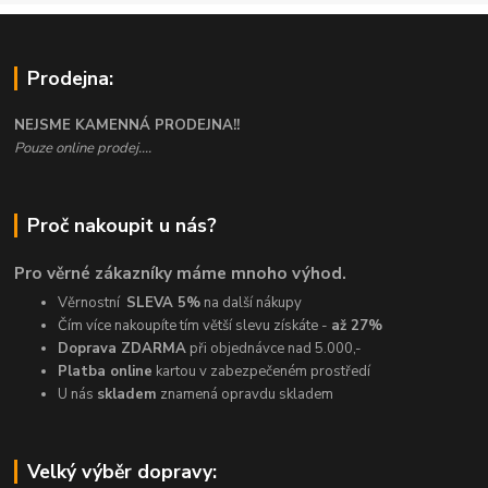
Prodejna:
NEJSME KAMENNÁ PRODEJNA!!
Pouze online prodej....
Proč nakoupit u nás?
Pro věrné zákazníky máme mnoho výhod.
Věrnostní
SLEVA 5%
na další nákupy
Čím více nakoupíte tím větší slevu získáte -
až 27%
Doprava ZDARMA
při objednávce nad 5.000,-
Platba online
kartou v zabezpečeném prostředí
U nás
skladem
znamená opravdu skladem
Velký výběr dopravy: