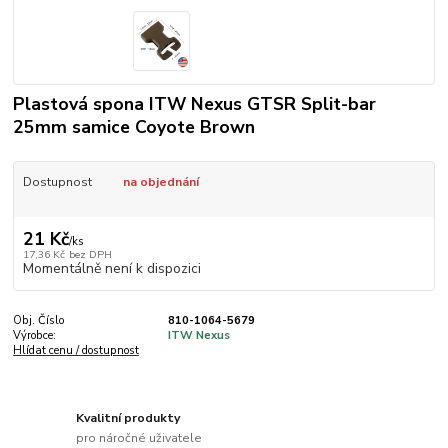
Plastová spona ITW Nexus GTSR Split-bar
25mm samice Coyote Brown
Dostupnost
na objednání
21 Kč
/
ks
17,36 Kč
bez DPH
Momentálně není k dispozici
Obj. Číslo
810-1064-5679
Výrobce:
ITW Nexus
Hlídat cenu / dostupnost
Kvalitní produkty
pro náročné uživatele