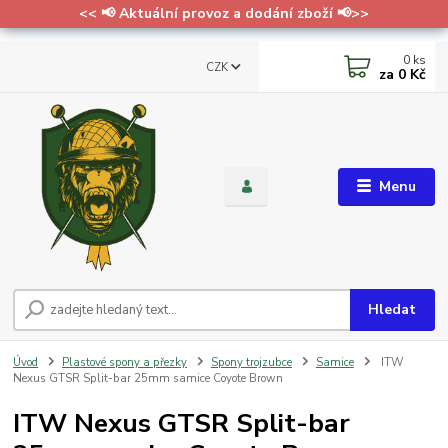
<< 📢 Aktuální provoz a dodání zboží 📢>>
0
ks
CZK
za
0 Kč
Menu
Hledat
Úvod
Plastové spony a přezky
Spony trojzubce
Samice
ITW
Nexus GTSR Split-bar 25mm samice Coyote Brown
ITW Nexus GTSR Split-bar