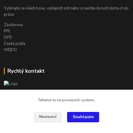
Vybírejte ze všech boxu, výdejních mít nebo si nechte doručit domu či do
práce.
Zásilkovna
PPL
DPD
Česká pošta
WE|DO
Rychlý kontakt
info@armygalanterie.cz
Taháme tu na provázcích cookies.
Souhlasím
Nastavení