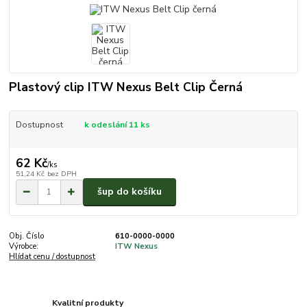
Plastový clip ITW Nexus Belt Clip Černá
Dostupnost
k odeslání 11 ks
62 Kč
/
ks
51,24 Kč
bez DPH
šup do košíku
Obj. Číslo
610-0000-0000
Výrobce:
ITW Nexus
Hlídat cenu / dostupnost
Kvalitní produkty