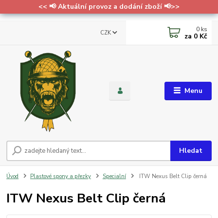
<< 📢 Aktuální provoz a dodání zboží 📢>>
0
ks
CZK
za
0 Kč
Menu
Hledat
Úvod
Plastové spony a přezky
Specialní
ITW Nexus Belt Clip černá
ITW Nexus Belt Clip černá