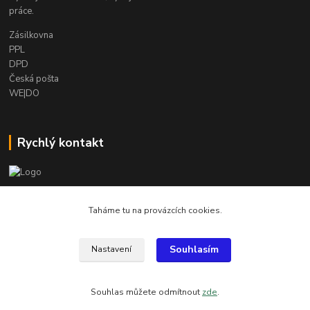
práce.
Zásilkovna
PPL
DPD
Česká pošta
WE|DO
Rychlý kontakt
info@armygalanterie.cz
Taháme tu na provázcích cookies.
Souhlasím
Nastavení
Všechny obrázky, popisky a texty jsou chráněny autorským právem
Souhlas můžete odmítnout
zde
.