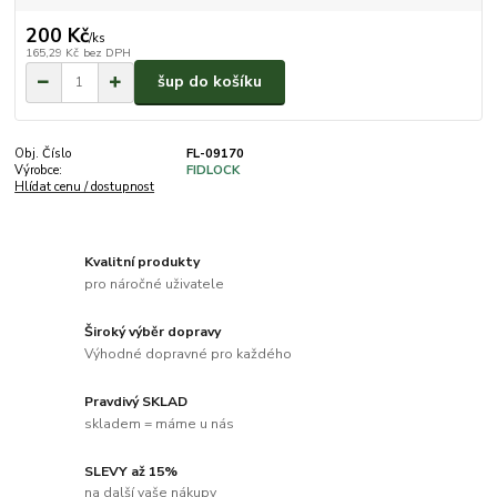
200 Kč
/
ks
165,29 Kč
bez DPH
šup do košíku
Obj. Číslo
FL-09170
Výrobce:
FIDLOCK
Hlídat cenu / dostupnost
Kvalitní produkty
pro náročné uživatele
Široký výběr dopravy
Výhodné dopravné pro každého
Pravdivý SKLAD
skladem = máme u nás
SLEVY až 15%
na další vaše nákupy