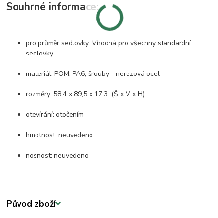
Souhrné informace:
pro průměr sedlovky: Vhodná pro všechny standardní
sedlovky
materiál: POM, PA6, šrouby - nerezová ocel
rozměry: 58,4 x 89,5 x 17,3 (Š x V x H)
otevírání: otočením
hmotnost: neuvedeno
nosnost: neuvedeno
Původ zboží