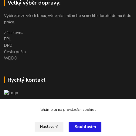
Velký výběr dopravy:
Vybírejte ze všech boxu, výdejních mít nebo si nechte doručit domu či do
práce.
Zásilkovna
PPL
DPD
Česká pošta
WE|DO
Rychlý kontakt
info@armygalanterie.cz
Taháme tu na provázcích cookies.
Souhlasím
Nastavení