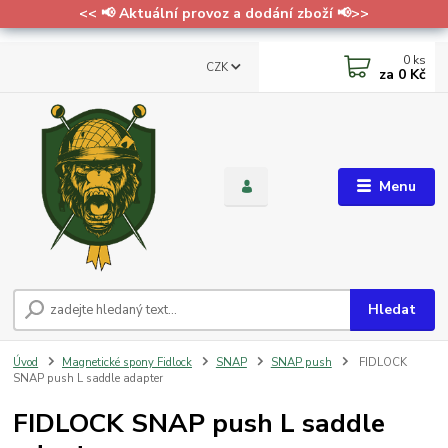
<< 📢 Aktuální provoz a dodání zboží 📢>>
0
ks
CZK
za
0 Kč
Menu
Hledat
Úvod
Magnetické spony Fidlock
SNAP
SNAP push
FIDLOCK
SNAP push L saddle adapter
FIDLOCK SNAP push L saddle