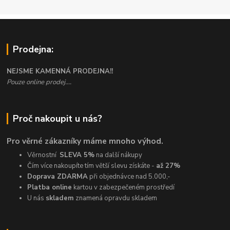
Prodejna:
NEJSME KAMENNÁ PRODEJNA!!
Pouze online prodej....
Proč nakoupit u nás?
Pro věrné zákazníky máme mnoho výhod.
Věrnostní
SLEVA 5%
na další nákupy
Čím více nakoupíte tím větší slevu získáte -
až 27%
Doprava ZDARMA
při objednávce nad 5.000,-
Platba online
kartou v zabezpečeném prostředí
U nás
skladem
znamená opravdu skladem