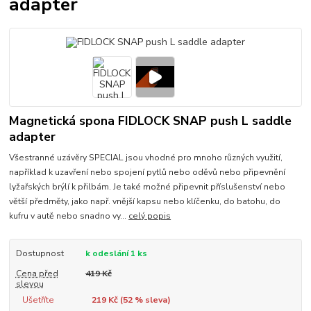
adapter
Magnetická spona FIDLOCK SNAP push L saddle
adapter
Všestranné uzávěry SPECIAL jsou vhodné pro mnoho různých využití,
například k uzavření nebo spojení pytlů nebo oděvů nebo připevnění
lyžařských brýlí k přilbám. Je také možné připevnit příslušenství nebo
větší předměty, jako např. vnější kapsu nebo klíčenku, do batohu, do
kufru v autě nebo snadno vy...
celý popis
Dostupnost
k odeslání 1 ks
Cena před
419 Kč
slevou
Ušetříte
219 Kč (
52
% sleva)