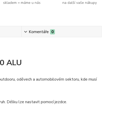
skladem = máme u nás
na další vaše nákupy
Komentáře
0
40 ALU
, outdooru, oděvech a automobilovém sektoru, kde musí
uh. Délku lze nastavit pomocí jezdce.