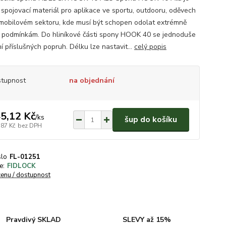
í spojovací materiál pro aplikace ve sportu, outdooru, oděvech
mobilovém sektoru, kde musí být schopen odolat extrémně
 podmínkám. Do hliníkové části spony HOOK 40 se jednoduše
í příslušných popruh. Délku lze nastavit...
celý popis
tupnost
na objednání
5,12 Kč
/
ks
šup do košíku
,87 Kč
bez DPH
slo
FL-01251
e:
FIDLOCK
cenu / dostupnost
Pravdivý SKLAD
SLEVY až 15%