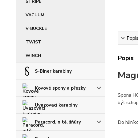
STRIPE
VACUUM
V-BUCKLE
Popi
TWIST
WINCH
Popis
S-Biner karabiny
Mag
Kovové spony a přezky
Spona HOO
být scho
Uvazovací karabiny
Paracord, nitě, šňůry
Do hliník