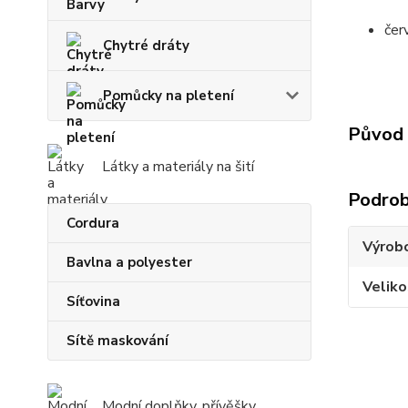
čer
Chytré dráty
Pomůcky na pletení
Původ 
Látky a materiály na šití
Podrob
Cordura
Výrob
Bavlna a polyester
Veliko
Síťovina
Sítě maskování
Modní doplňky, přívěšky