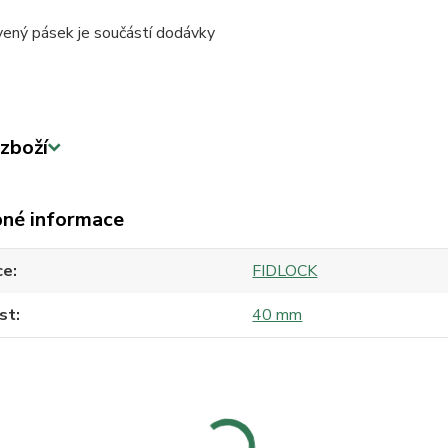
vený pásek je součástí dodávky
zboží
né informace
ce
FIDLOCK
st
40 mm