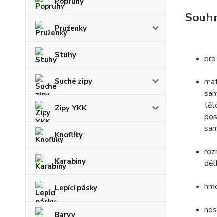
Popruhy
Souhr
Pruženky
Stuhy
pro
Suché zipy
mat
sam
těl
Zipy YKK
pos
sam
Knoflíky
roz
Karabiny
dél
hmo
Lepící pásky
nos
Barvy