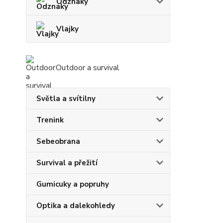
Odznaky
Vlajky
Outdoor a survival
Světla a svítilny
Trenink
Sebeobrana
Survival a přežití
Gumicuky a popruhy
Optika a dalekohledy