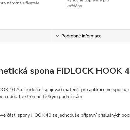
Výhodné dopravné pro
pro náročné uživatele
každého
s
Podrobné informace
netická spona FIDLOCK HOOK 
K 40 Alu je ideální spojovací materiál pro aplikace ve sportu
pen odolat extrémně těžkým podmínkám.
ové části spony HOOK 40 se jednoduše připevní příslušných popr