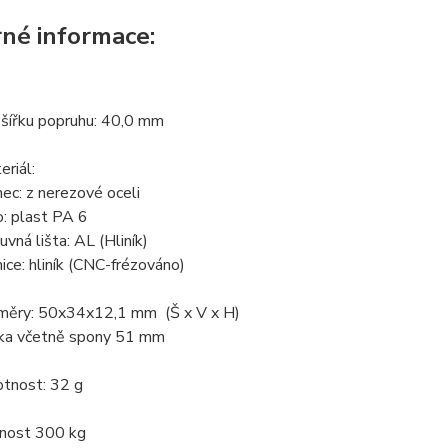
né informace:
 šířku popruhu: 40,0 mm
eriál:
ec: z nerezové oceli
o: plast PA 6
uvná lišta: AL (Hliník)
ice: hliník (CNC-frézováno)
měry: 50x34x12,1 mm (Š x V x H)
ka včetně spony 51 mm
tnost: 32 g
nost 300 kg