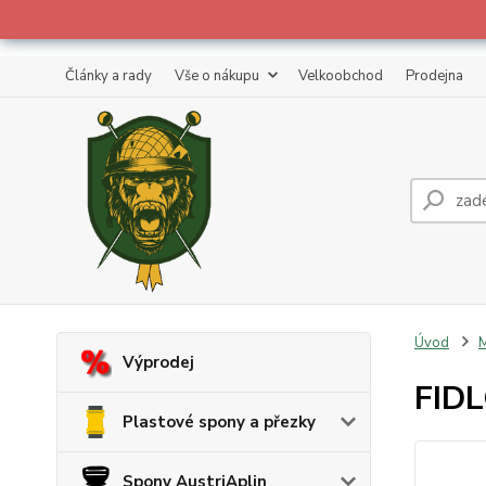
Články a rady
Vše o nákupu
Velkoobchod
Prodejna
Úvod
M
Výprodej
FID
Plastové spony a přezky
Spony AustriAplin