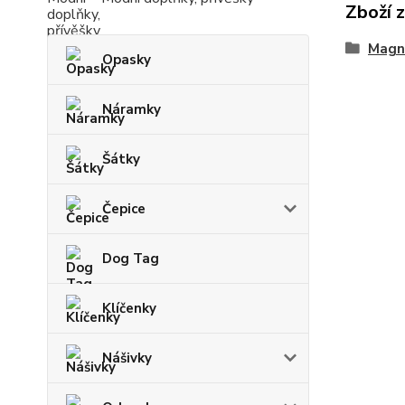
Zboží 
Magne
Opasky
Náramky
Šátky
Čepice
Dog Tag
Klíčenky
Nášivky