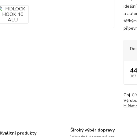
ideáln
a auto
těžkým
připevn
Dos
44
367
Obj. Čí
Výrobc
Hlídat 
Široký výběr dopravy
Kvalitní produkty