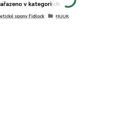
zařazeno v kategoriích
tické spony Fidlock
HOOK