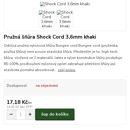
Pružná šňůra Shock Cord 3,6mm khaki
Odolná pružná nylonová šňůra Bungee cord Bungee cord (pruženka,
pružná šňůra) není pouze elastická šňůra. Především je to: high-tech
šňůra, složená ze 2 materiálů: latex a nylon konstrukce šňůry poskytuje
80-100% prodloužení nylonový oplet zabraňuje přetržení šňůry její
elasticita pomáhá absorbovat...
celý popis
Dostupnost
na objednání
17,18 Kč
/
m
14,20 Kč
bez DPH
šup do košíku