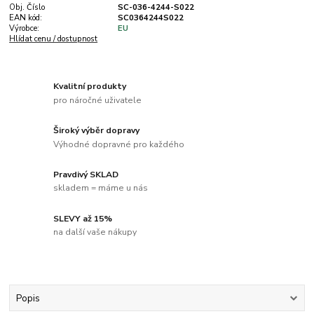
Obj. Číslo
SC-036-4244-S022
EAN kód:
SC0364244S022
Výrobce:
EU
Hlídat cenu / dostupnost
Kvalitní produkty
pro náročné uživatele
Široký výběr dopravy
Výhodné dopravné pro každého
Pravdivý SKLAD
skladem = máme u nás
SLEVY až 15%
na další vaše nákupy
Popis