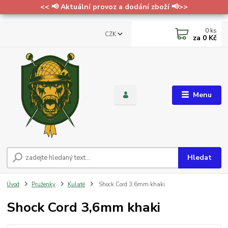
<< 📢 Aktuální provoz a dodání zboží 📢>>
0
ks
CZK
za
0 Kč
Menu
Hledat
Úvod
Pruženky
Kulaté
Shock Cord 3,6mm khaki
Shock Cord 3,6mm khaki