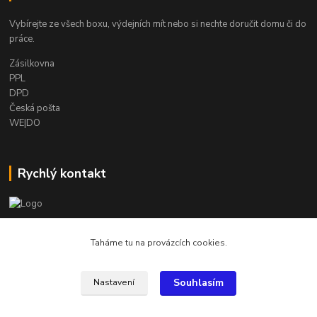
Vybírejte ze všech boxu, výdejních mít nebo si nechte doručit domu či do
práce.
Zásilkovna
PPL
DPD
Česká pošta
WE|DO
Rychlý kontakt
info@armygalanterie.cz
Taháme tu na provázcích cookies.
Souhlasím
Nastavení