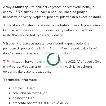
Army a Military:
Pro aplikaci vegetace na vybavení, helmy, a
osoby. Při šití sumek, pouzder a pod., aplikace na pláty a
neprůstřelné vesty. Napínání plachet, přístřešků a fixace nákladů.
Turistika a Outdoor:
stahovadla na batoh, oděvech pro stažení
kapuce nebo pasu apod., upevnění celty nebo stanových dílů,
místo tkaniček do bot, rybaření, vodáctví.
Výroba:
Pro apikace na stahovaní bund, kapucí, batohů a
pomocných popruhů na batozích, pouzdrech a pod.. Jako funkční
doplňek nebo dekorace na oblečení a tašky.
TIP:
Aktuální barva na druhém obrázku je #022. V případě zájmu
o jiný barevný odstín a to i v pestrých barvách jsme schopni
objednat, dle vašeho požadavku.
Technické informace:
průměr: 3,6 mm
cca váha na metr: 6,2 g
nosnost: 90 kg
procento napětí: 80–100 % své délky