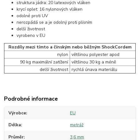
struktura jádra: 20 latexových vláken
krycí oplet: 16 nylonových vláken
odolné proti UV
nerozpádá se a je odolný proti plísním
delší životnost
vyrobeno v EU
Rozdíly mezi tímto a čínským nebo běžným ShockCordem
nylon
většinou polyester apod
90 kg maximální zatížení
většinou 30 kg a méně
delší životnost
rychlá únava materiálu
Podrobné informace
Výrobce
EU
Délka
metráž
Průměr
3,6 mm