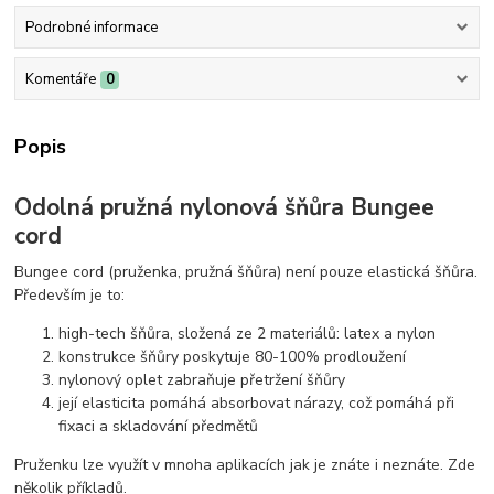
Podrobné informace
Komentáře
0
Popis
Odolná pružná nylonová šňůra Bungee
cord
Bungee cord (pruženka, pružná šňůra) není pouze elastická šňůra.
Především je to:
high-tech šňůra, složená ze 2 materiálů: latex a nylon
konstrukce šňůry poskytuje 80-100% prodloužení
nylonový oplet zabraňuje přetržení šňůry
její elasticita pomáhá absorbovat nárazy, což pomáhá při
fixaci a skladování předmětů
Pruženku lze využít v mnoha aplikacích jak je znáte i neznáte. Zde
několik příkladů.