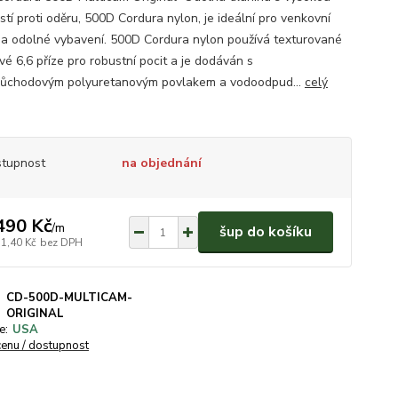
stí proti oděru, 500D Cordura nylon, je ideální pro venkovní
í a odolné vybavení. 500D Cordura nylon používá texturované
vé 6,6 příze pro robustní pocit a je dodáván s
ůchodovým polyuretanovým povlakem a vodoodpud...
celý
tupnost
na objednání
490 Kč
/
m
šup do košíku
31,40 Kč
bez DPH
CD-500D-MULTICAM-
ORIGINAL
e:
USA
cenu / dostupnost