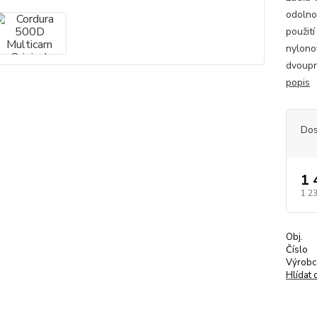
odolno
použit
nylono
dvoupr
popis
Dos
1 
1 2
Obj.
Číslo
Výrobc
Hlídat 