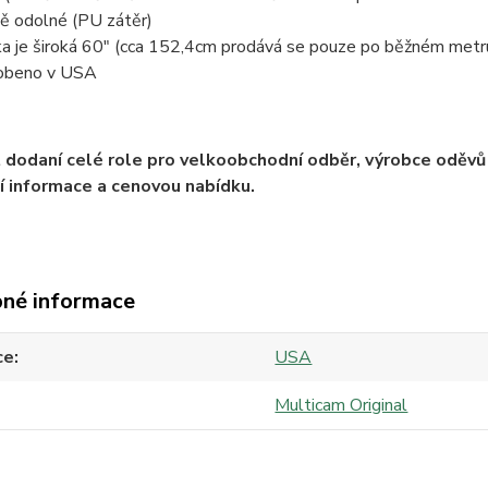
ě odolné (PU zátěr)
ka je široká 60" (cca 152,4cm prodává se pouze po běžném metr
obeno v USA
dodaní celé role pro velkoobchodní odběr, výrobce oděvů 
ší informace a cenovou nabídku.
né informace
ce
USA
Multicam Original