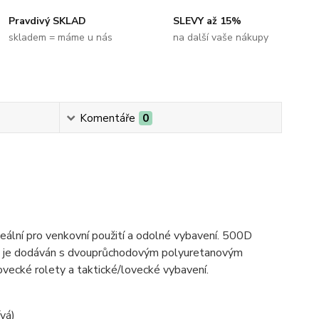
Pravdivý SKLAD
SLEVY až 15%
skladem = máme u nás
na další vaše nákupy
Komentáře
0
deální pro venkovní použití a odolné vybavení. 500D
t a je dodáván s dvouprůchodovým polyuretanovým
ovecké rolety a taktické/lovecké vybavení.
ívá)