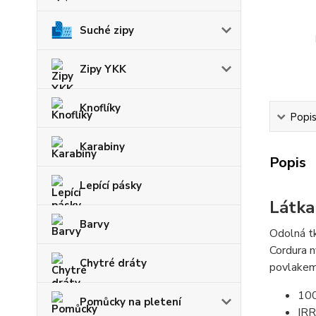
Suché zipy
Zipy YKK
Knoflíky
Popi
Karabiny
Popis
Lepící pásky
Látka
Barvy
Odolná tk
Cordura n
Chytré dráty
povlakem 
10
Pomůcky na pletení
IRR