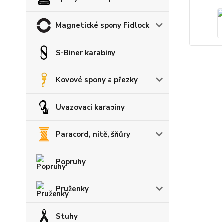
Magnetické spony Fidlock
S-Biner karabiny
Kovové spony a přezky
Uvazovací karabiny
Paracord, nitě, šňůry
Popruhy
Pruženky
Stuhy