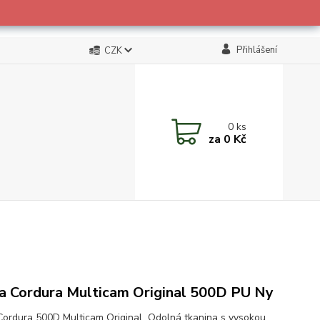
Přihlášení
CZK
0
ks
za
0 Kč
a Cordura Multicam Original 500D PU Ny
Cordura 500D Multicam Original Odolná tkanina s vysokou