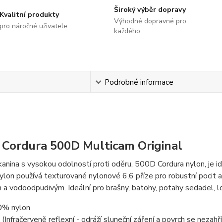
Široký výběr dopravy
Kvalitní produkty
Výhodné dopravné pro
pro náročné uživatele
každého
s
Podrobné informace
 Cordura 500D Multicam Original
anina s vysokou odolností proti oděru, 500D Cordura nylon, je i
ylon používá texturované nylonové 6,6 příze pro robustní poci
a vodoodpudivým. Ideální pro brašny, batohy, potahy sedadel, l
0% nylon
 (Infračerveně reflexní - odráží sluneční záření a povrch se nezahř