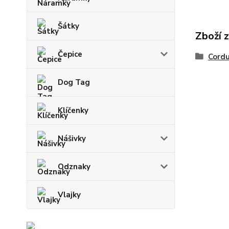
Šátky
Zboží 
Čepice
Cord
Dog Tag
Klíčenky
Nášivky
Odznaky
Vlajky