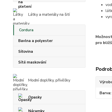
vod
lát
Látky a materiály na šití
vyr
Cordura
Možnost 
Bavlna a polyester
pro bliž
Síťovina
Sítě maskování
Podrob
Modní doplňky, přívěšky
Výrob
Barva
Opasky
Náramky