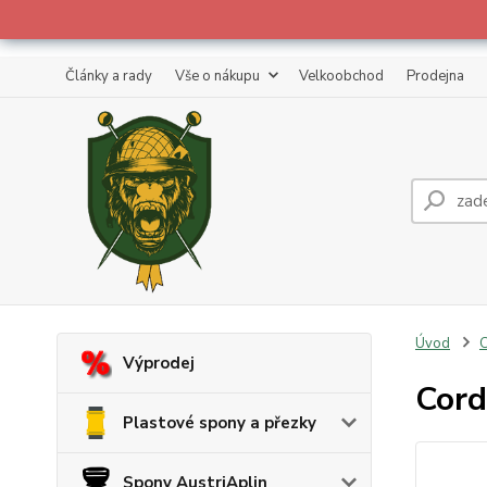
Články a rady
Vše o nákupu
Velkoobchod
Prodejna
Úvod
C
Výprodej
Cord
Plastové spony a přezky
Spony AustriAplin