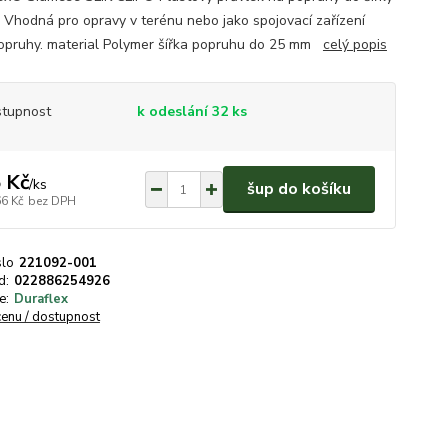
. Vhodná pro opravy v terénu nebo jako spojovací zařízení
opruhy. material Polymer šířka popruhu do 25 mm
celý popis
tupnost
k odeslání 32 ks
 Kč
/
ks
šup do košíku
66 Kč
bez DPH
slo
221092-001
d:
022886254926
e:
Duraflex
cenu / dostupnost