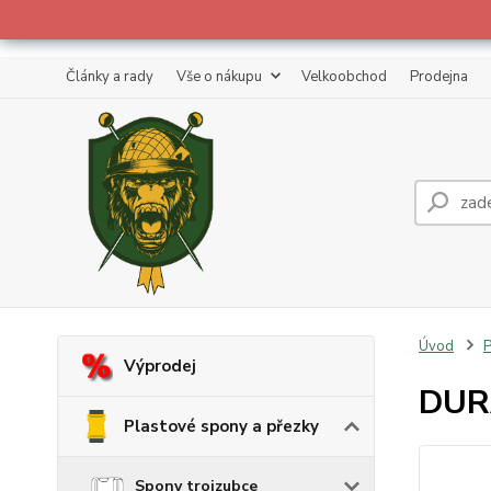
Články a rady
Vše o nákupu
Velkoobchod
Prodejna
Úvod
P
Výprodej
DURA
Plastové spony a přezky
Spony trojzubce