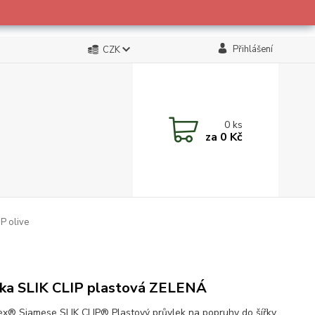
Přihlášení
CZK
0
ks
za
0 Kč
P olive
ka SLIK CLIP plastová ZELENÁ
ex® Siamese SLIK CLIP® Plastový průvlek na popruhy do šířky