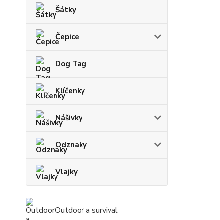
Šátky
Čepice
Dog Tag
Klíčenky
Nášivky
Odznaky
Vlajky
Outdoor a survival