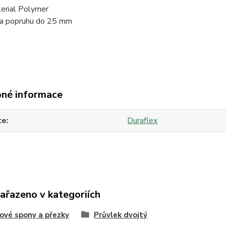
erial Polymer
ka popruhu do 25 mm
né informace
ce
Duraflex
zařazeno v kategoriích
ové spony a přezky
Průvlek dvojtý